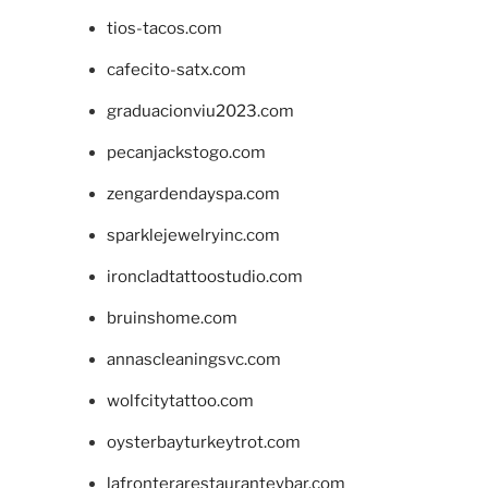
tios-tacos.com
cafecito-satx.com
graduacionviu2023.com
pecanjackstogo.com
zengardendayspa.com
sparklejewelryinc.com
ironcladtattoostudio.com
bruinshome.com
annascleaningsvc.com
wolfcitytattoo.com
oysterbayturkeytrot.com
lafronterarestauranteybar.com