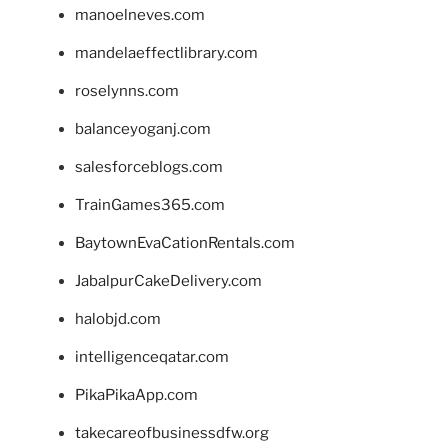
manoelneves.com
mandelaeffectlibrary.com
roselynns.com
balanceyoganj.com
salesforceblogs.com
TrainGames365.com
BaytownEvaCationRentals.com
JabalpurCakeDelivery.com
halobjd.com
intelligenceqatar.com
PikaPikaApp.com
takecareofbusinessdfw.org