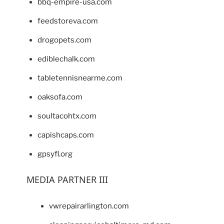
bbq-empire-usa.com
feedstoreva.com
drogopets.com
ediblechalk.com
tabletennisnearme.com
oaksofa.com
soultacohtx.com
capishcaps.com
gpsyfl.org
MEDIA PARTNER III
vwrepairarlington.com