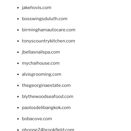
jakehovis.com
bosswingsduluth.com
birminghamautocare.com
tonyscountrykitchen.com
jbellasnailspa.com
mychaihouse.com
alvisgrooming.com
thegeorginaestate.com
blythewoodseafood.com
paolosdelibangkok.com
bobacove.com
phoone24brookfield.com