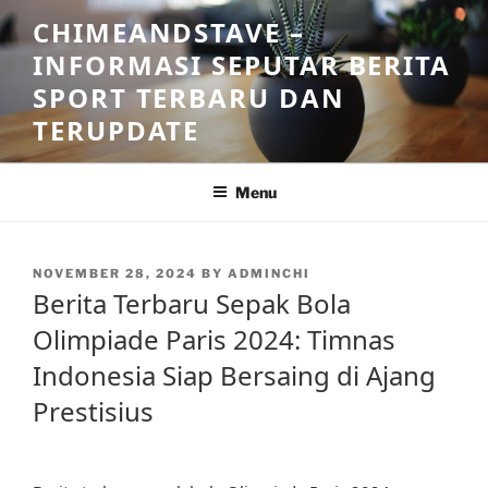
Skip
CHIMEANDSTAVE –
to
INFORMASI SEPUTAR BERITA
content
SPORT TERBARU DAN
TERUPDATE
Menu
POSTED
NOVEMBER 28, 2024
BY
ADMINCHI
ON
Berita Terbaru Sepak Bola
Olimpiade Paris 2024: Timnas
Indonesia Siap Bersaing di Ajang
Prestisius