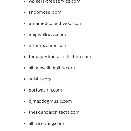
walkers-treeservice.com
shopmossi.com
untamedcollectivesd.com
mxpwellness.com
infernocanine.com
thepaperhousecollection.com
allisonwillisholley.com
solslite.org
portwayinn.com
djmaddogmusic.com
thesoundarchitects.com
allin1roofing.com