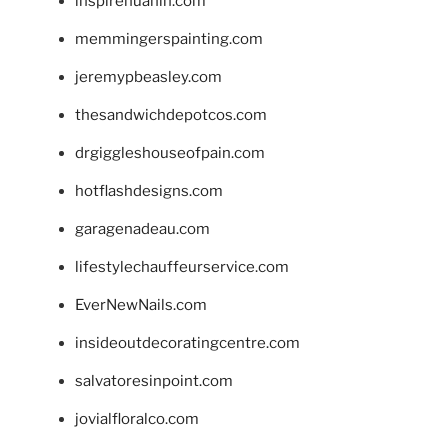
inspirehuahin.com
memmingerspainting.com
jeremypbeasley.com
thesandwichdepotcos.com
drgiggleshouseofpain.com
hotflashdesigns.com
garagenadeau.com
lifestylechauffeurservice.com
EverNewNails.com
insideoutdecoratingcentre.com
salvatoresinpoint.com
jovialfloralco.com