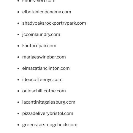
shoes-vert.com
elbotanicopanama.com
shadyoaksrockportrvpark.com
jccoinlaundry.com
kautorepair.com
marjaeswinebar.com
elmazatlanclinton.com
ideacoffeenyc.com
odieschillicothe.com
lacantinitagalesburg.com
pizzadeliverybristol.com
greenstarsmogcheck.com