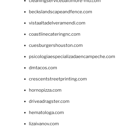
cleaningservicebaltimore-md.com
beckslandscapeandfence.com
vistaaltadelveramendi.com
coastlinecateringnc.com
cuesburgershouston.com
psicologiaespecializadaencampeche.com
dmtacos.com
crescentstreetprinting.com
hornopizza.com
driveadragster.com
hematologa.com
lizaivanov.com