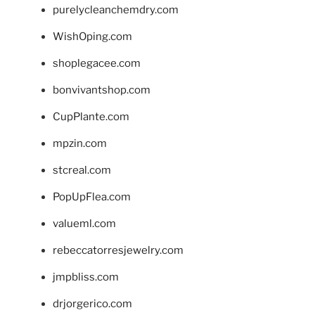
purelycleanchemdry.com
WishOping.com
shoplegacee.com
bonvivantshop.com
CupPlante.com
mpzin.com
stcreal.com
PopUpFlea.com
valueml.com
rebeccatorresjewelry.com
jmpbliss.com
drjorgerico.com