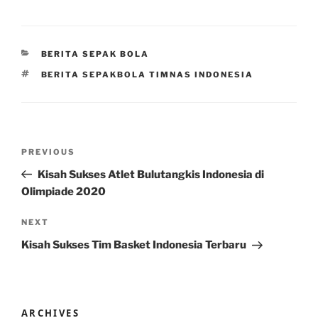
CATEGORIES
BERITA SEPAK BOLA
TAGS
BERITA SEPAKBOLA TIMNAS INDONESIA
Post
Previous
PREVIOUS
navigation
Post
Kisah Sukses Atlet Bulutangkis Indonesia di
Olimpiade 2020
Next
NEXT
Post
Kisah Sukses Tim Basket Indonesia Terbaru
ARCHIVES