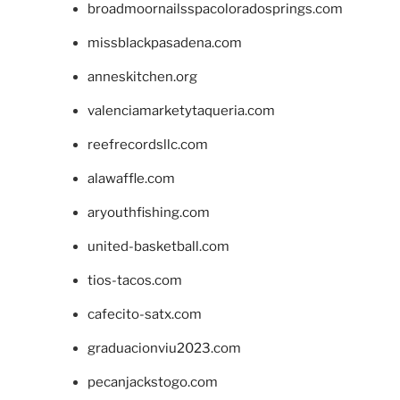
broadmoornailsspacoloradosprings.com
missblackpasadena.com
anneskitchen.org
valenciamarketytaqueria.com
reefrecordsllc.com
alawaffle.com
aryouthfishing.com
united-basketball.com
tios-tacos.com
cafecito-satx.com
graduacionviu2023.com
pecanjackstogo.com