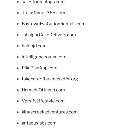
salesforceblogs.com
TrainGames365.com
BaytownEvaCationRentals.com
JabalpurCakeDelivery.com
halobjd.com
intelligenceqatar.com
PikaPikaApp.com
takecareofbusinessdfw.org
HamadaOfJapan.com
VersifyLifestyle.com
kingscreekadventures.com
antaeuslabs.com