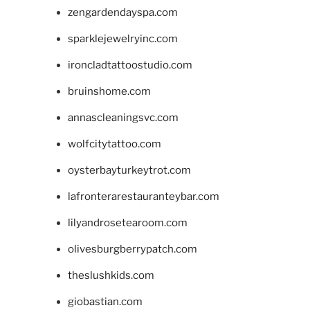
zengardendayspa.com
sparklejewelryinc.com
ironcladtattoostudio.com
bruinshome.com
annascleaningsvc.com
wolfcitytattoo.com
oysterbayturkeytrot.com
lafronterarestauranteybar.com
lilyandrosetearoom.com
olivesburgberrypatch.com
theslushkids.com
giobastian.com