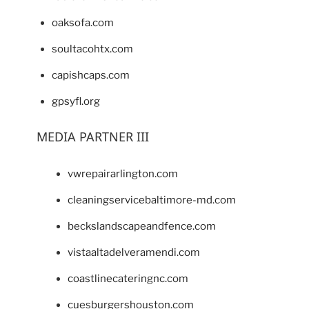
oaksofa.com
soultacohtx.com
capishcaps.com
gpsyfl.org
MEDIA PARTNER III
vwrepairarlington.com
cleaningservicebaltimore-md.com
beckslandscapeandfence.com
vistaaltadelveramendi.com
coastlinecateringnc.com
cuesburgershouston.com