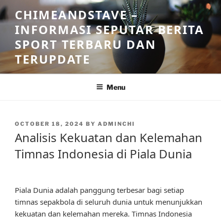
Skip
CHIMEANDSTAVE –
to
INFORMASI SEPUTAR BERITA
content
SPORT TERBARU DAN
TERUPDATE
Menu
POSTED
OCTOBER 18, 2024
BY
ADMINCHI
ON
Analisis Kekuatan dan Kelemahan
Timnas Indonesia di Piala Dunia
Piala Dunia adalah panggung terbesar bagi setiap
timnas sepakbola di seluruh dunia untuk menunjukkan
kekuatan dan kelemahan mereka. Timnas Indonesia