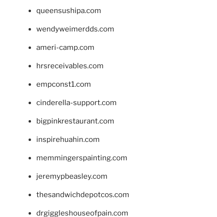
queensushipa.com
wendyweimerdds.com
ameri-camp.com
hrsreceivables.com
empconst1.com
cinderella-support.com
bigpinkrestaurant.com
inspirehuahin.com
memmingerspainting.com
jeremypbeasley.com
thesandwichdepotcos.com
drgiggleshouseofpain.com