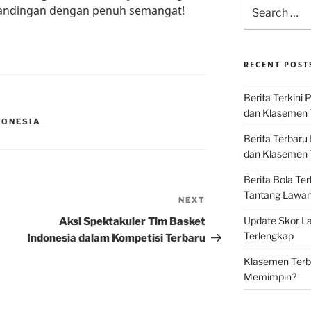
Search
rtandingan dengan penuh semangat!
for:
RECENT POST
Berita Terkini 
dan Klasemen 
DONESIA
Berita Terbaru
dan Klasemen T
Berita Bola Te
Tantang Lawan K
NEXT
Next
Post
Update Skor La
Aksi Spektakuler Tim Basket
Terlengkap
Indonesia dalam Kompetisi Terbaru
Klasemen Terba
Memimpin?