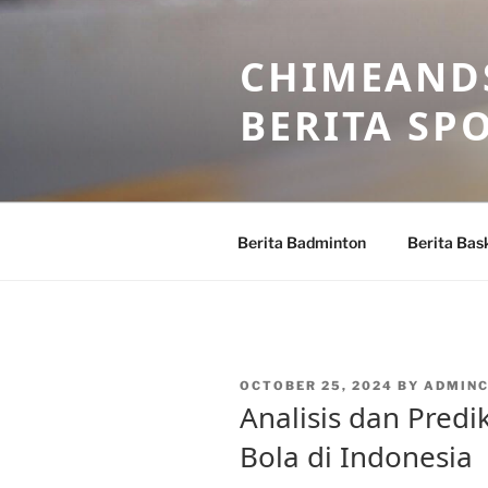
Skip
to
CHIMEANDS
content
BERITA SP
Berita Badminton
Berita Bas
POSTED
OCTOBER 25, 2024
BY
ADMINC
ON
Analisis dan Pred
Bola di Indonesia