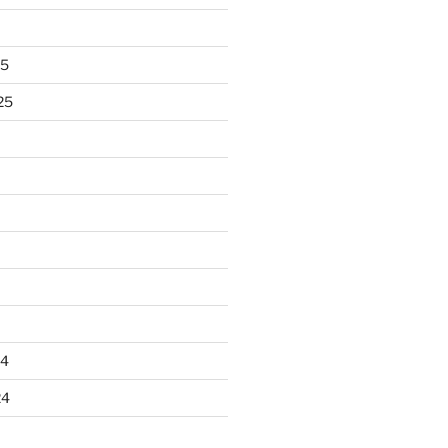
25
25
24
24