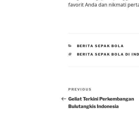
favorit Anda dan nikmati pe
CATEGORIES
BERITA SEPAK BOLA
TAGS
BERITA SEPAK BOLA DI IN
Post
Previous
PREVIOUS
navigation
Post
Geliat Terkini Perkembangan
Bulutangkis Indonesia