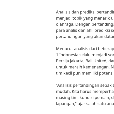
Analisis dan prediksi pertandi
menjadi topik yang menarik 
olahraga. Dengan pertandinga
para analis dan ahli prediksi 
pertandingan yang akan data
Menurut analisis dari beberap
1 Indonesia selalu menjadi so
Persija Jakarta, Bali United, 
untuk meraih kemenangan. Na
tim kecil pun memiliki poten
“Analisis pertandingan sepak
mudah. Kita harus memperhat
masing tim, kondisi pemain, d
lapangan,” ujar salah satu an