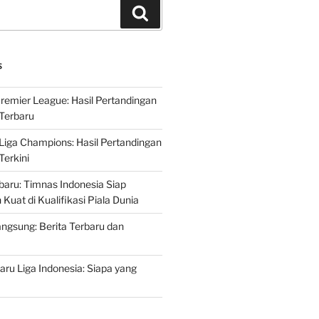
Search
S
Premier League: Hasil Pertandingan
Terbaru
 Liga Champions: Hasil Pertandingan
erkini
rbaru: Timnas Indonesia Siap
uat di Kualifikasi Piala Dunia
ngsung: Berita Terbaru dan
ru Liga Indonesia: Siapa yang