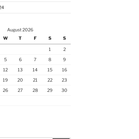
24
August 2026
W
T
F
S
S
1
2
5
6
7
8
9
12
13
14
15
16
19
20
21
22
23
26
27
28
29
30