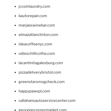
jccoinlaundry.com
kautorepair.com
marjaeswinebar.com
elmazatlanclinton.com
ideacoffeenyc.com
odieschillicothe.com
lacantinitagalesburg.com
pizzadeliverybristol.com
greenstarsmogcheck.com
happypawspl.com
callahansautoservicecenter.com
georgiascornermarket.com