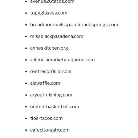
avenue26tacos.com
topgglasses.com
broadmoornailsspacoloradosprings.com
missblackpasadena.com
anneskitchen.org
valenciamarketytaqueria.com
reefrecordsllc.com
alawaffle.com
aryouthfishing.com
united-basketball.com
tios-tacos.com
cafecito-satx.com