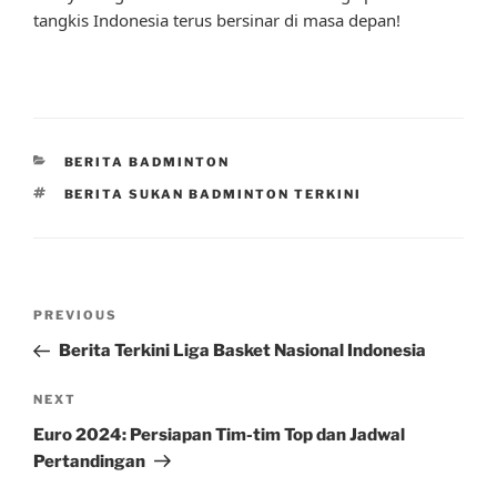
tangkis Indonesia terus bersinar di masa depan!
CATEGORIES
BERITA BADMINTON
TAGS
BERITA SUKAN BADMINTON TERKINI
Post
Previous
PREVIOUS
navigation
Post
Berita Terkini Liga Basket Nasional Indonesia
Next
NEXT
Post
Euro 2024: Persiapan Tim-tim Top dan Jadwal
Pertandingan