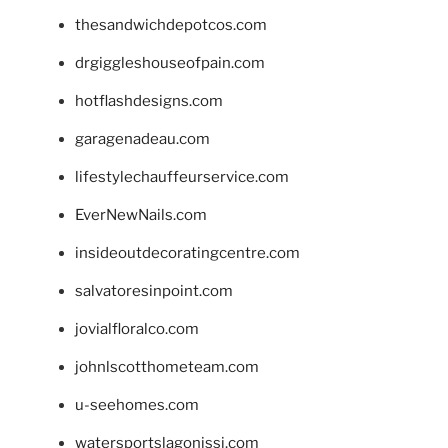
thesandwichdepotcos.com
drgiggleshouseofpain.com
hotflashdesigns.com
garagenadeau.com
lifestylechauffeurservice.com
EverNewNails.com
insideoutdecoratingcentre.com
salvatoresinpoint.com
jovialfloralco.com
johnlscotthometeam.com
u-seehomes.com
watersportslagonissi.com