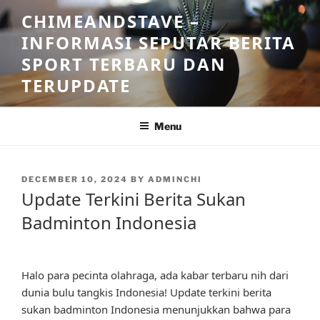
Skip
CHIMEANDSTAVE –
to
INFORMASI SEPUTAR BERITA
content
SPORT TERBARU DAN
TERUPDATE
Menu
POSTED
DECEMBER 10, 2024
BY
ADMINCHI
ON
Update Terkini Berita Sukan
Badminton Indonesia
Halo para pecinta olahraga, ada kabar terbaru nih dari
dunia bulu tangkis Indonesia! Update terkini berita
sukan badminton Indonesia menunjukkan bahwa para