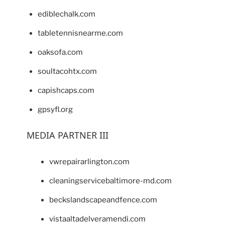
ediblechalk.com
tabletennisnearme.com
oaksofa.com
soultacohtx.com
capishcaps.com
gpsyfl.org
MEDIA PARTNER III
vwrepairarlington.com
cleaningservicebaltimore-md.com
beckslandscapeandfence.com
vistaaltadelveramendi.com