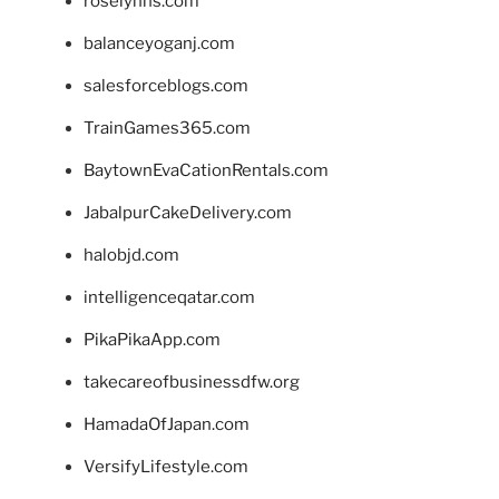
roselynns.com
balanceyoganj.com
salesforceblogs.com
TrainGames365.com
BaytownEvaCationRentals.com
JabalpurCakeDelivery.com
halobjd.com
intelligenceqatar.com
PikaPikaApp.com
takecareofbusinessdfw.org
HamadaOfJapan.com
VersifyLifestyle.com