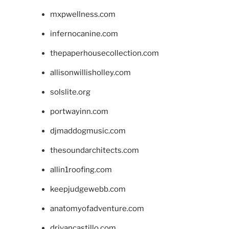
mxpwellness.com
infernocanine.com
thepaperhousecollection.com
allisonwillisholley.com
solslite.org
portwayinn.com
djmaddogmusic.com
thesoundarchitects.com
allin1roofing.com
keepjudgewebb.com
anatomyofadventure.com
drivancastillo.com