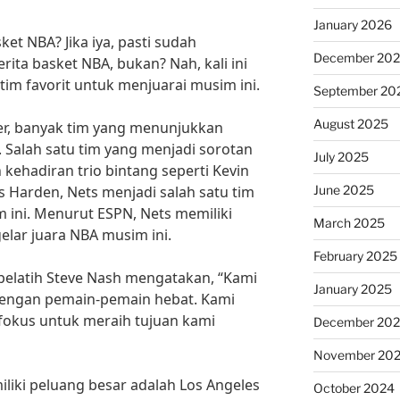
January 2026
t NBA? Jika iya, pasti sudah
December 20
ita basket NBA, bukan? Nah, kali ini
im favorit untuk menjuarai musim ini.
September 20
August 2025
er, banyak tim yang menunjukkan
Salah satu tim yang menjadi sorotan
July 2025
kehadiran trio bintang seperti Kevin
June 2025
es Harden, Nets menjadi salah satu tim
m ini. Menurut ESPN, Nets memiliki
March 2025
elar juara NBA musim ini.
February 2025
 pelatih Steve Nash mengatakan, “Kami
January 2025
 dengan pemain-pemain hebat. Kami
 fokus untuk meraih tujuan kami
December 20
November 20
miliki peluang besar adalah Los Angeles
October 2024