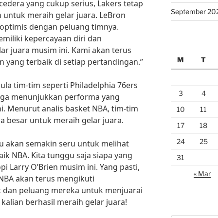
edera yang cukup serius, Lakers tetap
September 20
 untuk meraih gelar juara. LeBron
 optimis dengan peluang timnya.
iliki kepercayaan diri dan
r juara musim ini. Kami akan terus
M
T
 yang terbaik di setiap pertandingan.”
ula tim-tim seperti Philadelphia 76ers
3
4
 juga menunjukkan performa yang
i. Menurut analis basket NBA, tim-tim
10
11
a besar untuk meraih gelar juara.
17
18
24
25
tu akan semakin seru untuk melihat
aik NBA. Kita tunggu saja siapa yang
31
i Larry O’Brien musim ini. Yang pasti,
« Mar
 NBA akan terus mengikuti
t dan peluang mereka untuk menjuarai
kalian berhasil meraih gelar juara!