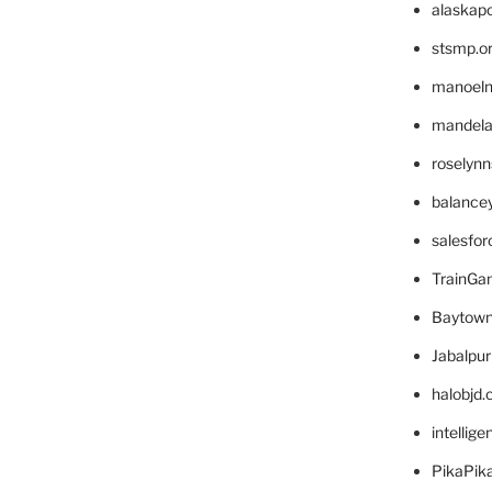
alaskapo
stsmp.o
manoel
mandelae
roselyn
balance
salesfo
TrainG
Baytown
Jabalpu
halobjd
intellig
PikaPik