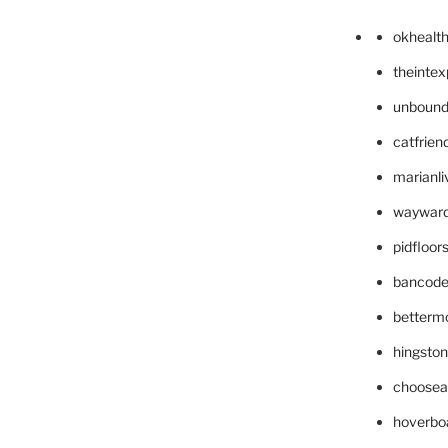
okhealt
theinte
unbound
catfrien
marianli
wayward
pidfloo
bancode
betterm
hingsto
choosea
hoverbo