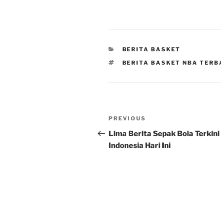
CATEGORIES
BERITA BASKET
TAGS
BERITA BASKET NBA TER
Post
Previous
PREVIOUS
navigation
Post
Lima Berita Sepak Bola Terkini 
Indonesia Hari Ini