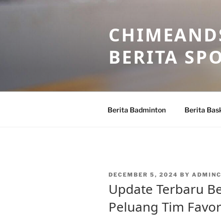
Skip
to
CHIMEANDS
content
BERITA SP
Berita Badminton
Berita Bas
POSTED
DECEMBER 5, 2024
BY
ADMINC
ON
Update Terbaru Be
Peluang Tim Favor