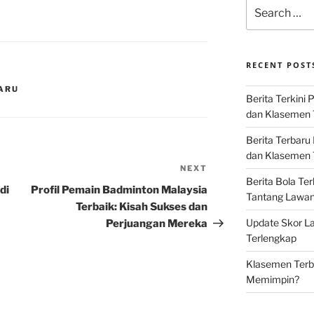
Search
for:
RECENT POST
BARU
Berita Terkini 
dan Klasemen 
Berita Terbaru
dan Klasemen T
NEXT
Next
Berita Bola Te
Post
di
Profil Pemain Badminton Malaysia
Tantang Lawan K
Terbaik: Kisah Sukses dan
Update Skor La
Perjuangan Mereka
Terlengkap
Klasemen Terba
Memimpin?