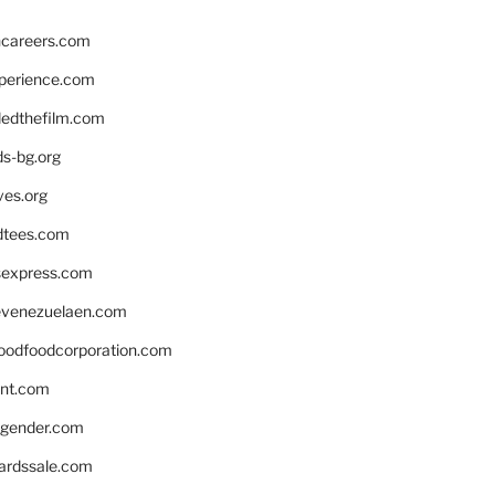
hcareers.com
xperience.com
edthefilm.com
ds-bg.org
ves.org
tees.com
rsexpress.com
venezuelaen.com
oodfoodcorporation.com
nnt.com
gender.com
ardssale.com