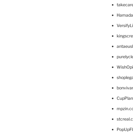
takecar
Hamada
VersifyL
kingscr
antaeus
purelyc
WishOp
shopleg
bonviva
CupPlan
mpzin.c
stcreal.
PopUpFl