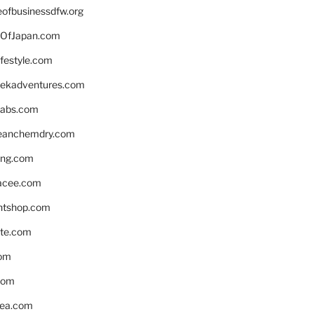
eofbusinessdfw.org
OfJapan.com
ifestyle.com
eekadventures.com
labs.com
leanchemdry.com
ing.com
acee.com
ntshop.com
te.com
om
com
ea.com