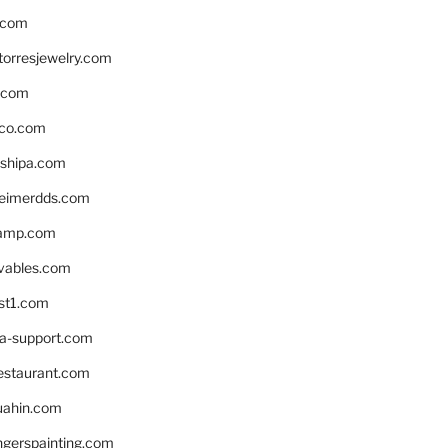
.com
torresjewelry.com
s.com
ico.com
shipa.com
eimerdds.com
camp.com
ivables.com
st1.com
la-support.com
estaurant.com
uahin.com
erspainting.com