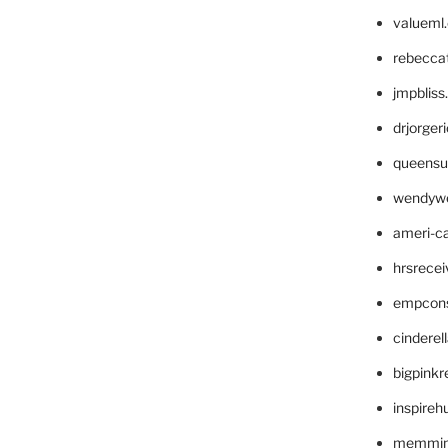
valueml
rebecca
jmpblis
drjorger
queensu
wendyw
ameri-
hrsrece
empcon
cinderel
bigpinkr
inspireh
memming