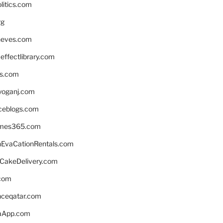
litics.com
rg
neves.com
ffectlibrary.com
ns.com
yoganj.com
rceblogs.com
ames365.com
EvaCationRentals.com
rCakeDelivery.com
.com
enceqatar.com
aApp.com