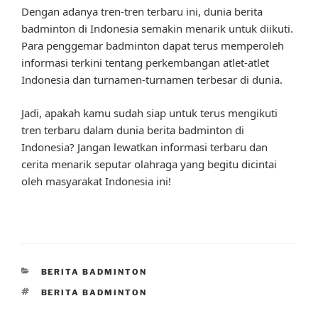
Dengan adanya tren-tren terbaru ini, dunia berita
badminton di Indonesia semakin menarik untuk diikuti.
Para penggemar badminton dapat terus memperoleh
informasi terkini tentang perkembangan atlet-atlet
Indonesia dan turnamen-turnamen terbesar di dunia.
Jadi, apakah kamu sudah siap untuk terus mengikuti
tren terbaru dalam dunia berita badminton di
Indonesia? Jangan lewatkan informasi terbaru dan
cerita menarik seputar olahraga yang begitu dicintai
oleh masyarakat Indonesia ini!
CATEGORIES
BERITA BADMINTON
TAGS
BERITA BADMINTON