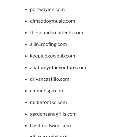
portwayinn.com
djmaddogmusic.com
thesoundarchitects.com
allin1roofing.com
keepjudgewebb.com
anatomyofadventure.com
drivancastillo.com
cmmedspa.com
midletontkd.com
gardensandgrills.com
basilfoodwine.com