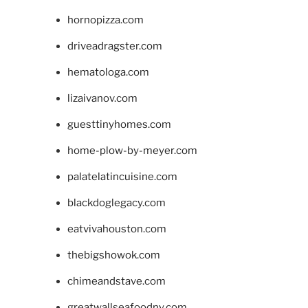
hornopizza.com
driveadragster.com
hematologa.com
lizaivanov.com
guesttinyhomes.com
home-plow-by-meyer.com
palatelatincuisine.com
blackdoglegacy.com
eatvivahouston.com
thebigshowok.com
chimeandstave.com
greatwallseafoodny.com