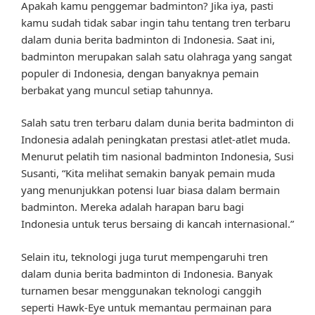
Apakah kamu penggemar badminton? Jika iya, pasti
kamu sudah tidak sabar ingin tahu tentang tren terbaru
dalam dunia berita badminton di Indonesia. Saat ini,
badminton merupakan salah satu olahraga yang sangat
populer di Indonesia, dengan banyaknya pemain
berbakat yang muncul setiap tahunnya.
Salah satu tren terbaru dalam dunia berita badminton di
Indonesia adalah peningkatan prestasi atlet-atlet muda.
Menurut pelatih tim nasional badminton Indonesia, Susi
Susanti, “Kita melihat semakin banyak pemain muda
yang menunjukkan potensi luar biasa dalam bermain
badminton. Mereka adalah harapan baru bagi
Indonesia untuk terus bersaing di kancah internasional.”
Selain itu, teknologi juga turut mempengaruhi tren
dalam dunia berita badminton di Indonesia. Banyak
turnamen besar menggunakan teknologi canggih
seperti Hawk-Eye untuk memantau permainan para