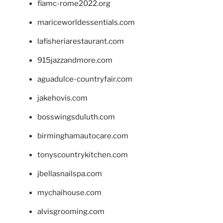
fiamc-rome2022.org
mariceworldessentials.com
lafisheriarestaurant.com
915jazzandmore.com
aguadulce-countryfair.com
jakehovis.com
bosswingsduluth.com
birminghamautocare.com
tonyscountrykitchen.com
jbellasnailspa.com
mychaihouse.com
alvisgrooming.com