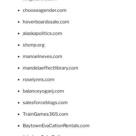
chooseagender.com
hoverboardssale.com
alaskapolitics.com
stsmp.org
manoelneves.com
mandelaeffectlibrary.com
roselynns.com
balanceyoganj.com
salesforceblogs.com
TrainGames365.com
BaytownEvaCationRentals.com