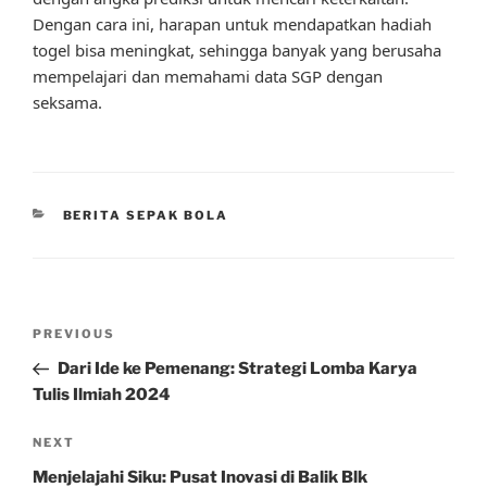
Dengan cara ini, harapan untuk mendapatkan hadiah
togel bisa meningkat, sehingga banyak yang berusaha
mempelajari dan memahami data SGP dengan
seksama.
CATEGORIES
BERITA SEPAK BOLA
Post
Previous
PREVIOUS
navigation
Post
Dari Ide ke Pemenang: Strategi Lomba Karya
Tulis Ilmiah 2024
Next
NEXT
Post
Menjelajahi Siku: Pusat Inovasi di Balik Blk