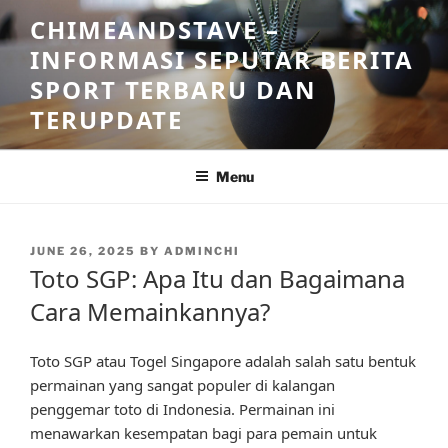
Skip
CHIMEANDSTAVE –
to
INFORMASI SEPUTAR BERITA
content
SPORT TERBARU DAN
TERUPDATE
Menu
POSTED
JUNE 26, 2025
BY
ADMINCHI
ON
Toto SGP: Apa Itu dan Bagaimana
Cara Memainkannya?
Toto SGP atau Togel Singapore adalah salah satu bentuk
permainan yang sangat populer di kalangan
penggemar toto di Indonesia. Permainan ini
menawarkan kesempatan bagi para pemain untuk