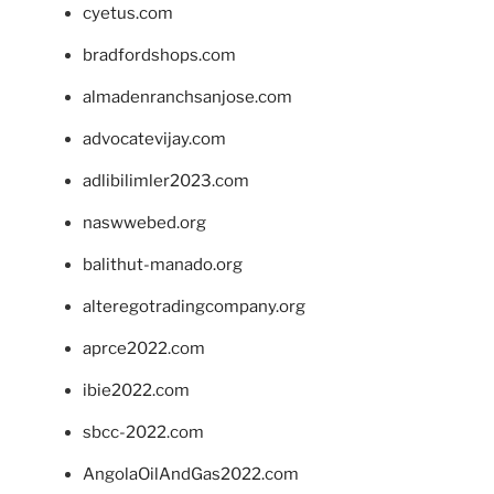
cyetus.com
bradfordshops.com
almadenranchsanjose.com
advocatevijay.com
adlibilimler2023.com
naswwebed.org
balithut-manado.org
alteregotradingcompany.org
aprce2022.com
ibie2022.com
sbcc-2022.com
AngolaOilAndGas2022.com