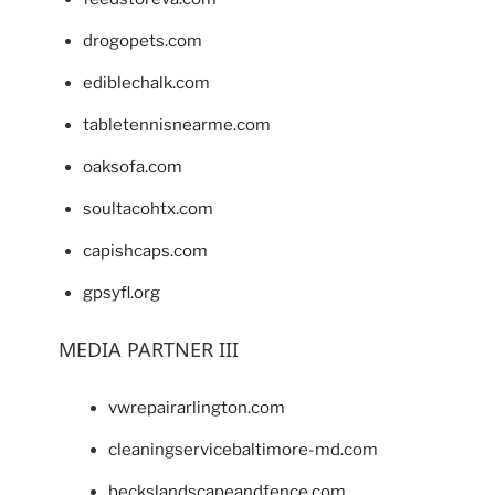
drogopets.com
ediblechalk.com
tabletennisnearme.com
oaksofa.com
soultacohtx.com
capishcaps.com
gpsyfl.org
MEDIA PARTNER III
vwrepairarlington.com
cleaningservicebaltimore-md.com
beckslandscapeandfence.com