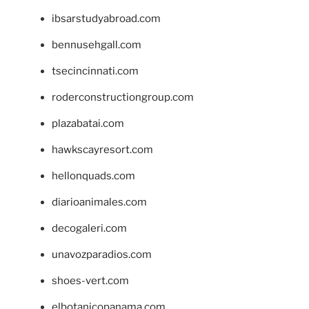
ibsarstudyabroad.com
bennusehgall.com
tsecincinnati.com
roderconstructiongroup.com
plazabatai.com
hawkscayresort.com
hellonquads.com
diarioanimales.com
decogaleri.com
unavozparadios.com
shoes-vert.com
elbotanicopanama.com