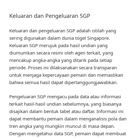
Keluaran dan Pengeluaran SGP
Keluaran dan pengeluaran SGP adalah istilah yang
sering digunakan dalam dunia togel Singapore.
Keluaran SGP merujuk pada hasil undian yang
diumumkan secara resmi oleh agen terkait, yang
mencakup angka-angka yang ditarik pada setiap
periode. Proses ini dilaksanakan secara transparan
untuk menjaga kepercayaan pemain dan memastikan
bahwa semua hasil dapat dipertanggungjawabkan.
Pengeluaran SGP mengacu pada data atau informasi
terkait hasil-hasil undian sebelumnya, yang biasanya
disajikan dalam bentuk tabel atau daftar. Informasi ini
dapat membantu pemain dalam menganalisis pola dan
tren angka yang mungkin muncul di masa depan.
Dengan mengetahui data SGP, pemain dapat membuat