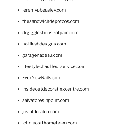
jeremypbeasley.com
thesandwichdepotcos.com
drgiggleshouseofpain.com
hotflashdesigns.com
garagenadeau.com
lifestylechauffeurservice.com
EverNewNails.com
insideoutdecoratingcentre.com
salvatoresinpoint.com
jovialfloralco.com
johnlscotthometeam.com