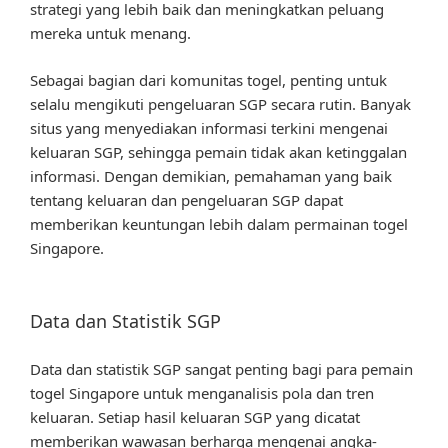
strategi yang lebih baik dan meningkatkan peluang
mereka untuk menang.
Sebagai bagian dari komunitas togel, penting untuk
selalu mengikuti pengeluaran SGP secara rutin. Banyak
situs yang menyediakan informasi terkini mengenai
keluaran SGP, sehingga pemain tidak akan ketinggalan
informasi. Dengan demikian, pemahaman yang baik
tentang keluaran dan pengeluaran SGP dapat
memberikan keuntungan lebih dalam permainan togel
Singapore.
Data dan Statistik SGP
Data dan statistik SGP sangat penting bagi para pemain
togel Singapore untuk menganalisis pola dan tren
keluaran. Setiap hasil keluaran SGP yang dicatat
memberikan wawasan berharga mengenai angka-