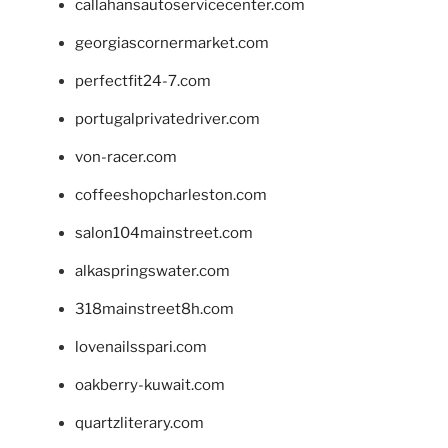
callahansautoservicecenter.com
georgiascornermarket.com
perfectfit24-7.com
portugalprivatedriver.com
von-racer.com
coffeeshopcharleston.com
salon104mainstreet.com
alkaspringswater.com
318mainstreet8h.com
lovenailsspari.com
oakberry-kuwait.com
quartzliterary.com