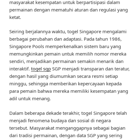
masyarakat kesempatan untuk berpartisipasi dalam
permainan dengan mematuhi aturan dan regulasi yang
ketat.
Seiring berjalannya waktu, togel Singapore mengalami
berbagai perubahan dan adaptasi. Pada tahun 1986,
Singapore Pools memperkenalkan sistem baru yang
memungkinkan pemain untuk memilih nomor mereka
sendiri, menjadikan permainan semakin menarik dan
interaktif.
togel sgp
SGP menjadi transparan dan teratur,
dengan hasil yang diumumkan secara resmi setiap
minggu, sehingga memberikan kepercayaan kepada
para pemain bahwa mereka memiliki kesempatan yang
adil untuk menang.
Dalam beberapa dekade terakhir, togel Singapore telah
menjadi fenomena budaya dan sosial di negara
tersebut. Masyarakat menganggapnya sebagai bagian
dari tradisi permainan, dengan data SGP yang sering