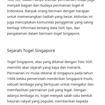
menjadi bagian dari budaya permainan togel di
Indonesia. Banyak orang bermain dengan harapan
untuk memenangkan hadiah yang besar. Aktivitas ini
juga menciptakan komunitas penggemar yang saling
berbagi informasi tentang data SGP, tips, dan
pengalaman dalam bermain togel Singapore.
Sejarah Togel Singapore
Togel Singapore, atau yang dikenal dengan Toto SGP,
memiliki akar sejarah yang kaya dan menarik.
Permainan ini mulai dikenal di Singapura pada tahun
1968 ketika pemerintah mendirikan Singapore Pools,
sebuah lembaga yang bertujuan untuk mengatur dan
memfasilitasi permainan judi yang legal. Dengan
adanya lembaga ini, togel menjadi salah satu bentuk
hiburan rakyat yang populer, memberikan kepada