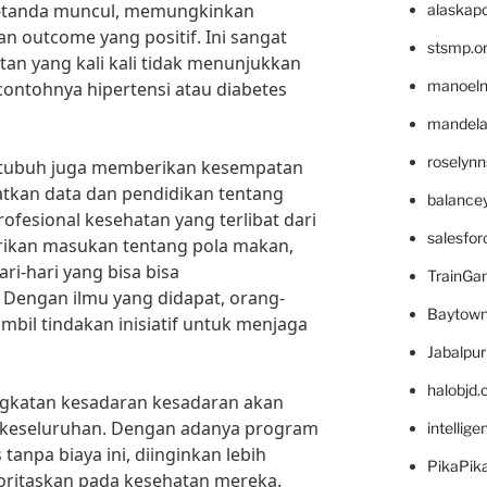
a-tanda muncul, memungkinkan
alaskapo
n outcome yang positif. Ini sangat
stsmp.o
tan yang kali kali tidak menunjukkan
manoel
 contohnya hipertensi atau diabetes
mandelae
roselyn
an tubuh juga memberikan kesempatan
kan data dan pendidikan tentang
balance
rofesional kesehatan yang terlibat dari
salesfo
ikan masukan tentang pola makan,
ri-hari yang bisa bisa
TrainG
Dengan ilmu yang didapat, orang-
Baytown
bil tindakan inisiatif untuk menjaga
Jabalpu
halobjd
ngkatan kesadaran kesadaran akan
 keseluruhan. Dengan adanya program
intellig
tanpa biaya ini, diinginkan lebih
PikaPik
oritaskan pada kesehatan mereka.