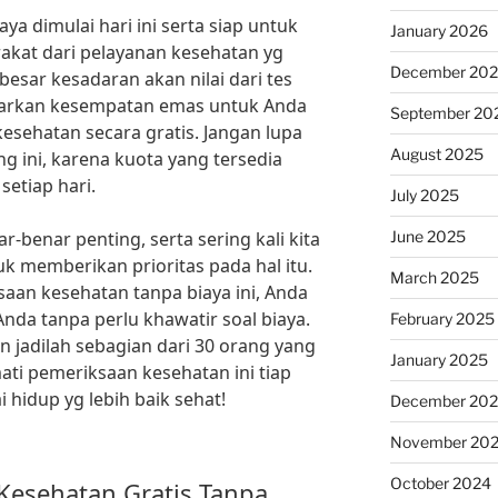
ya dimulai hari ini serta siap untuk
January 2026
kat dari pelayanan kesehatan yg
December 20
sar kesadaran akan nilai dari tes
warkan kesempatan emas untuk Anda
September 20
sehatan secara gratis. Jangan lupa
August 2025
g ini, karena kuota yang tersedia
setiap hari.
July 2025
June 2025
-benar penting, serta sering kali kita
memberikan prioritas pada hal itu.
March 2025
saan kesehatan tanpa biaya ini, Anda
nda tanpa perlu khawatir soal biaya.
February 2025
n jadilah sebagian dari 30 orang yang
January 2025
ti pemeriksaan kesehatan ini tiap
 hidup yg lebih baik sehat!
December 20
November 20
October 2024
Kesehatan Gratis Tanpa