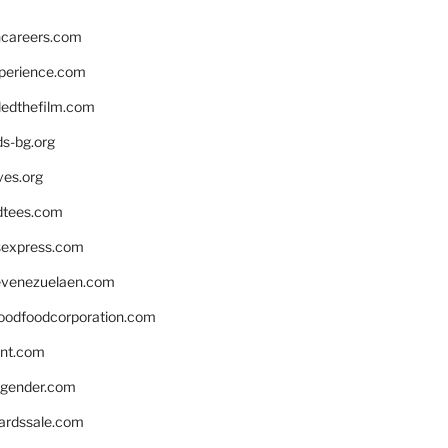
hcareers.com
xperience.com
edthefilm.com
ds-bg.org
ves.org
tees.com
rsexpress.com
venezuelaen.com
oodfoodcorporation.com
nnt.com
gender.com
ardssale.com