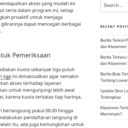
Search
mendapatkan akses yang mudah ke
for:
t serta dalam program ini, setiap
gkah proaktif untuk menjaga
 gilirannya dapat mencegah berbagai
RECENT POST
.
Berita Terkini 
dan Klasemen 
ntuk Pemeriksaan
Berita Terbaru
dan Klasemen T
yediakan kuota sebanyak tiga puluh
Berita Bola Te
n sgp
ini dimaksudkan agar semakin
Tantang Lawan K
kan akses terhadap layanan
tikan untuk mengunjungi lebih awal
Update Skor La
, karena kuota terbatas tiap harinya.
Terlengkap
Klasemen Terba
 berlangsung pukul 08.00 hingga
Memimpin?
 melakukan pendaftaran langsung di
 Selain itu, ada juga kemungkinan untuk