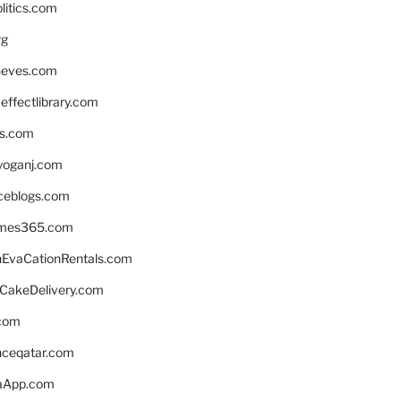
litics.com
rg
neves.com
ffectlibrary.com
ns.com
yoganj.com
rceblogs.com
ames365.com
EvaCationRentals.com
rCakeDelivery.com
.com
enceqatar.com
aApp.com