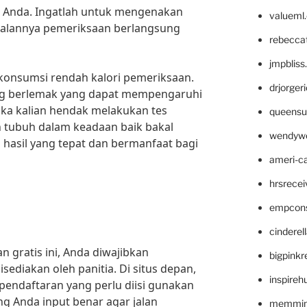
n Anda. Ingatlah untuk mengenakan
valueml
jalannya pemeriksaan berlangsung
rebecca
jmpblis
konsumsi rendah kalori pemeriksaan.
drjorger
ng berlemak yang dapat mempengaruhi
jika kalian hendak melakukan tes
queensu
 tubuh dalam keadaan baik bakal
wendyw
sil yang tepat dan bermanfaat bagi
ameri-
hrsrece
empcon
cinderel
 gratis ini, Anda diwajibkan
bigpinkr
sediakan oleh panitia. Di situs depan,
inspireh
ndaftaran yang perlu diisi gunakan
ang Anda input benar agar jalan
memming