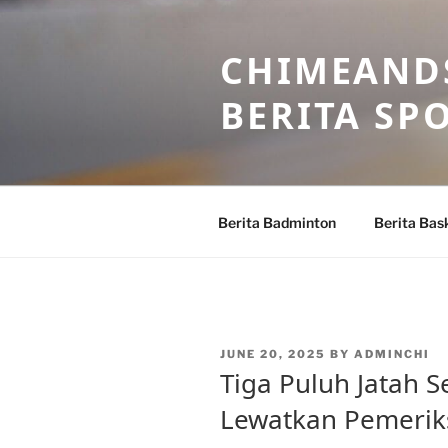
Skip
to
CHIMEANDS
content
BERITA SP
Berita Badminton
Berita Bas
POSTED
JUNE 20, 2025
BY
ADMINCHI
ON
Tiga Puluh Jatah S
Lewatkan Pemeriks