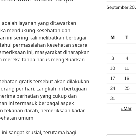
September 20
 adalah layanan yang ditawarkan
gka mendukung kesehatan dan
an ini sering kali melibatkan berbagai
M
T
etahui permasalahan kesehatan secara
emeriksaan ini, masyarakat diharapkan
3
4
an mereka tanpa harus mengeluarkan
10
11
17
18
esehatan gratis tersebut akan dilakukan
 orang per hari. Langkah ini bertujuan
24
25
enerima perhatian yang cukup dan
31
nan ini termasuk berbagai aspek
« Mar
an tekanan darah, pemeriksaan kadar
esehatan umum.
ini sangat krusial, terutama bagi