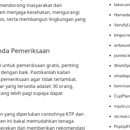
g mendorong masyarakat dan
takecar
alam menjaga kesehatan, mengurangi
Hamada
ronis, serta membangun lingkungan yang
VersifyL
kingscr
antaeus
nda Pemeriksaan
purelyc
untuk pemeriksaan gratis, penting
WishOp
engan baik. Pastikanlah kalian
shopleg
 pemeriksaan agar tidak terlambat.
tar yang tersedia adalah 30 orang,
bonviva
ang lebih pagi supaya dapat
CupPlan
mpzin.c
en yang diperlukan contohnya KTP dan
stcreal.
men ini bakal memudahkan tenaga
PopUpFl
gecekan dan memberikan rekomendasi