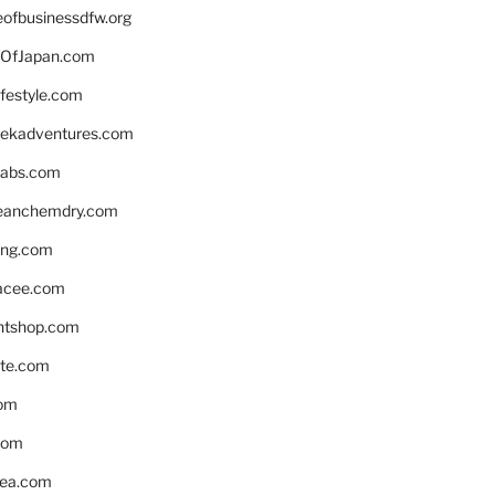
eofbusinessdfw.org
OfJapan.com
ifestyle.com
eekadventures.com
labs.com
leanchemdry.com
ing.com
acee.com
ntshop.com
te.com
om
com
ea.com