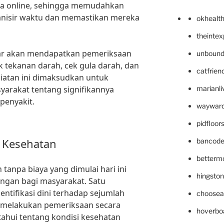
ra online, sehingga memudahkan
nisir waktu dan memastikan mereka
okhealt
theinte
tar akan mendapatkan pemeriksaan
unbound
k tekanan darah, cek gula darah, dan
catfrien
giatan ini dimaksudkan untuk
arakat tentang signifikannya
marianli
penyakit.
wayward
pidfloo
 Kesehatan
bancode
betterm
tanpa biaya yang dimulai hari ini
hingsto
gan bagi masyarakat. Satu
ntifikasi dini terhadap sejumlah
choosea
 melakukan pemeriksaan secara
hoverbo
tahui tentang kondisi kesehatan