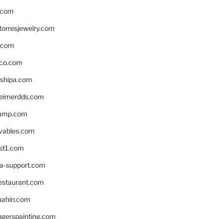
.com
torresjewelry.com
s.com
ico.com
shipa.com
eimerdds.com
camp.com
ivables.com
st1.com
la-support.com
estaurant.com
uahin.com
erspainting.com