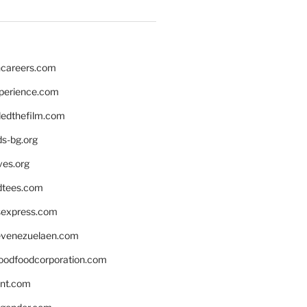
hcareers.com
xperience.com
edthefilm.com
ds-bg.org
ves.org
tees.com
rsexpress.com
venezuelaen.com
oodfoodcorporation.com
nnt.com