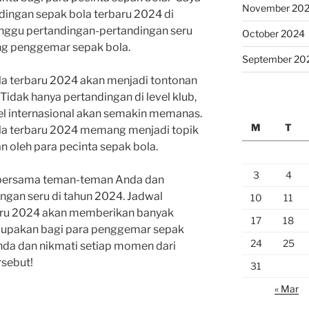
November 20
dingan sepak bola terbaru 2024 di
unggu pertandingan-pertandingan seru
October 2024
ang penggemar sepak bola.
September 20
la terbaru 2024 akan menjadi tontonan
Tidak hanya pertandingan di level klub,
vel internasional akan semakin memanas.
M
T
la terbaru 2024 memang menjadi topik
n oleh para pecinta sepak bola.
3
4
ar bersama teman-teman Anda dan
ngan seru di tahun 2024. Jadwal
10
11
aru 2024 akan memberikan banyak
17
18
rlupakan bagi para penggemar sepak
24
25
Anda dan nikmati setiap momen dari
rsebut!
31
« Mar