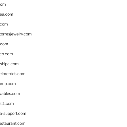
com
ea.com
.com
torresjewelry.com
s.com
ico.com
shipa.com
eimerdds.com
camp.com
ivables.com
st1.com
la-support.com
estaurant.com