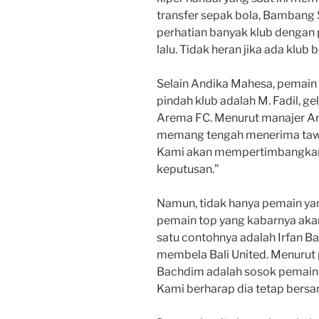
transfer sepak bola, Bambang 
perhatian banyak klub denga
lalu. Tidak heran jika ada klub
Selain Andika Mahesa, pemain 
pindah klub adalah M. Fadil, g
Arema FC. Menurut manajer A
memang tengah menerima tawara
Kami akan mempertimbangka
keputusan.”
Namun, tidak hanya pemain yan
pemain top yang kabarnya akan 
satu contohnya adalah Irfan B
membela Bali United. Menurut p
Bachdim adalah sosok pemain y
Kami berharap dia tetap bers