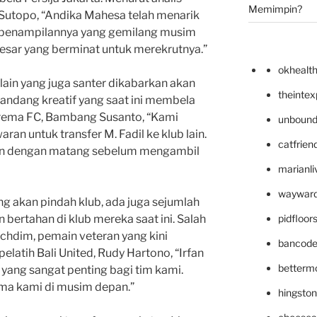
Memimpin?
Sutopo, “Andika Mahesa telah menarik
n penampilannya yang gemilang musim
 besar yang berminat untuk merekrutnya.”
okhealt
lain yang juga santer dikabarkan akan
theinte
elandang kreatif yang saat ini membela
rema FC, Bambang Susanto, “Kami
unbound
n untuk transfer M. Fadil ke klub lain.
catfrien
n dengan matang sebelum mengambil
marianli
wayward
g akan pindah klub, ada juga sejumlah
pidfloo
bertahan di klub mereka saat ini. Salah
achdim, pemain veteran yang kini
bancode
elatih Bali United, Rudy Hartono, “Irfan
betterm
ang sangat penting bagi tim kami.
ama kami di musim depan.”
hingsto