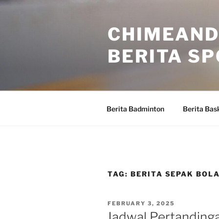
Skip
to
CHIMEAND
content
BERITA S
Berita Badminton
Berita Bas
TAG:
BERITA SEPAK BOL
POSTED
FEBRUARY 3, 2025
ON
Jadwal Pertanding