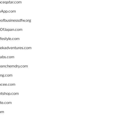
enceqatar.com
aApp.com
eofbusinessdfw.org
OfJapan.com
ifestyle.com
eekadventures.com
labs.com
leanchemdry.com
ing.com
acee.com
ntshop.com
te.com
om