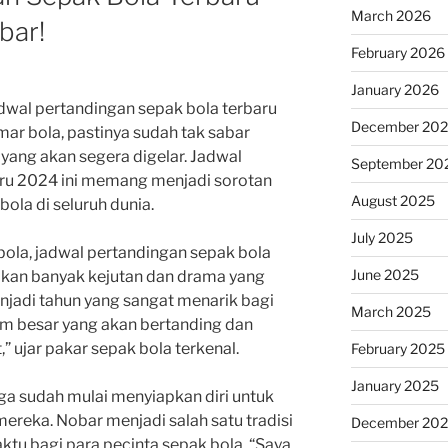
March 2026
bar!
February 2026
January 2026
adwal pertandingan sepak bola terbaru
December 20
ar bola, pastinya sudah tak sabar
yang akan segera digelar. Jadwal
September 20
aru 2024 ini memang menjadi sorotan
August 2025
ola di seluruh dunia.
July 2025
ola, jadwal pertandingan sepak bola
June 2025
ikan banyak kejutan dan drama yang
jadi tahun yang sangat menarik bagi
March 2025
im besar yang akan bertanding dan
” ujar pakar sepak bola terkenal.
February 2025
January 2025
a sudah mulai menyiapkan diri untuk
reka. Nobar menjadi salah satu tradisi
December 20
ktu bagi para pecinta sepak bola. “Saya