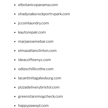
elbotanicopanama.com
shadyoaksrockportrvpark.com
jccoinlaundry.com
kautorepair.com
marjaeswinebar.com
elmazatlanclinton.com
ideacoffeenyc.com
odieschillicothe.com
lacantinitagalesburg.com
pizzadeliverybristol.com
greenstarsmogcheck.com
happypawspl.com