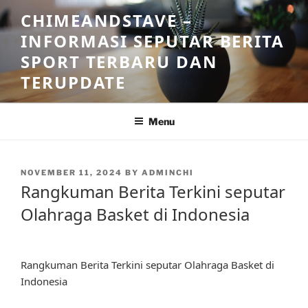
Skip
CHIMEANDSTAVE –
to
INFORMASI SEPUTAR BERITA
content
SPORT TERBARU DAN
TERUPDATE
Menu
POSTED
NOVEMBER 11, 2024
BY
ADMINCHI
ON
Rangkuman Berita Terkini seputar
Olahraga Basket di Indonesia
Rangkuman Berita Terkini seputar Olahraga Basket di
Indonesia