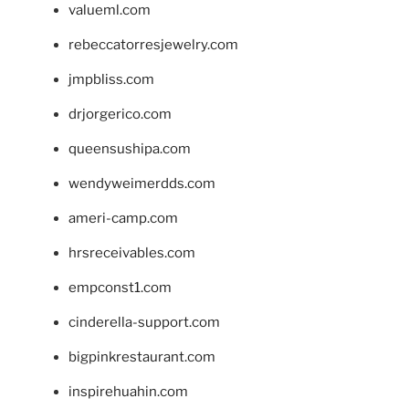
valueml.com
rebeccatorresjewelry.com
jmpbliss.com
drjorgerico.com
queensushipa.com
wendyweimerdds.com
ameri-camp.com
hrsreceivables.com
empconst1.com
cinderella-support.com
bigpinkrestaurant.com
inspirehuahin.com