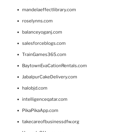
mandelaeffectlibrary.com
roselynns.com
balanceyoganj.com
salesforceblogs.com
TrainGames365.com
BaytownEvaCationRentals.com
JabalpurCakeDelivery.com
halobjd.com
intelligenceqatar.com
PikaPikaApp.com
takecareofbusinessdfw.org