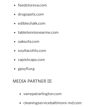
feedstoreva.com
drogopets.com
ediblechalk.com
tabletennisnearme.com
oaksofa.com
soultacohtx.com
capishcaps.com
gpsyfl.org
MEDIA PARTNER III
vwrepairarlington.com
cleaningservicebaltimore-md.com