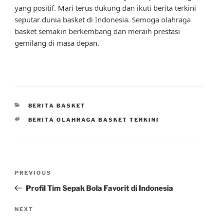
yang positif. Mari terus dukung dan ikuti berita terkini
seputar dunia basket di Indonesia. Semoga olahraga
basket semakin berkembang dan meraih prestasi
gemilang di masa depan.
CATEGORIES
BERITA BASKET
TAGS
BERITA OLAHRAGA BASKET TERKINI
Post
Previous
PREVIOUS
navigation
Post
Profil Tim Sepak Bola Favorit di Indonesia
Next
NEXT