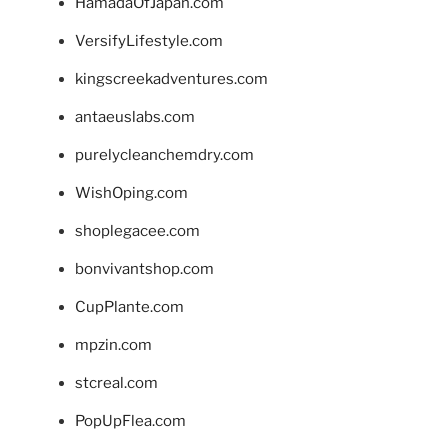
HamadaOfJapan.com
VersifyLifestyle.com
kingscreekadventures.com
antaeuslabs.com
purelycleanchemdry.com
WishOping.com
shoplegacee.com
bonvivantshop.com
CupPlante.com
mpzin.com
stcreal.com
PopUpFlea.com