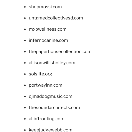
shopmossi.com
untamedcollectivesd.com
mxpwellness.com
infernocanine.com
thepaperhousecollection.com
allisonwillisholley.com
solslite.org
portwayinn.com
djmaddogmusic.com
thesoundarchitects.com
allin1roofing.com
keepjudgewebb.com