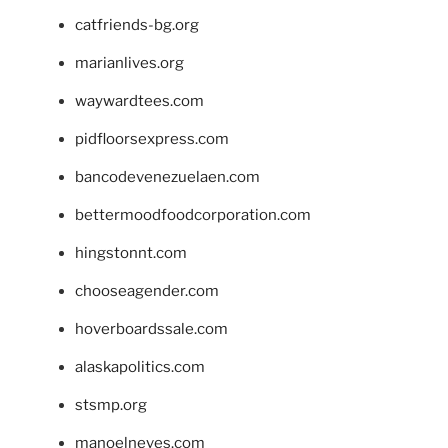
catfriends-bg.org
marianlives.org
waywardtees.com
pidfloorsexpress.com
bancodevenezuelaen.com
bettermoodfoodcorporation.com
hingstonnt.com
chooseagender.com
hoverboardssale.com
alaskapolitics.com
stsmp.org
manoelneves.com