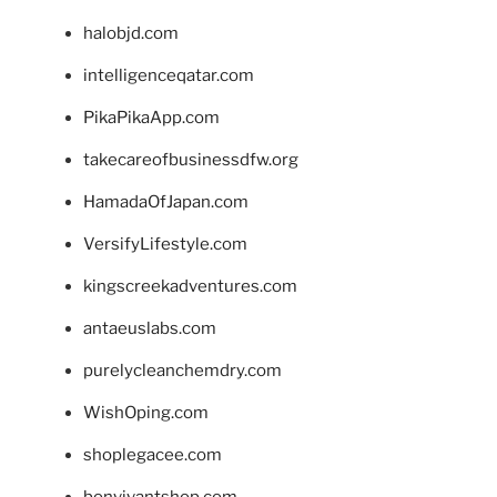
halobjd.com
intelligenceqatar.com
PikaPikaApp.com
takecareofbusinessdfw.org
HamadaOfJapan.com
VersifyLifestyle.com
kingscreekadventures.com
antaeuslabs.com
purelycleanchemdry.com
WishOping.com
shoplegacee.com
bonvivantshop.com