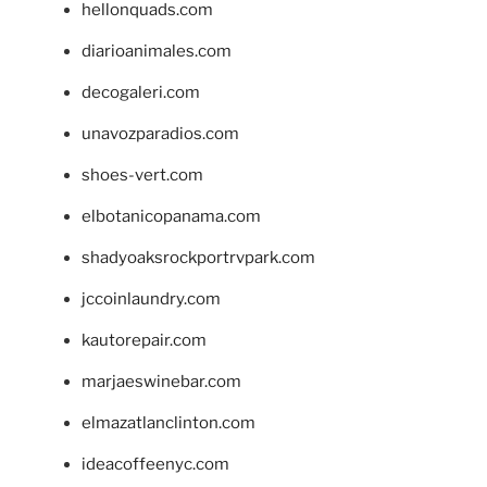
hellonquads.com
diarioanimales.com
decogaleri.com
unavozparadios.com
shoes-vert.com
elbotanicopanama.com
shadyoaksrockportrvpark.com
jccoinlaundry.com
kautorepair.com
marjaeswinebar.com
elmazatlanclinton.com
ideacoffeenyc.com