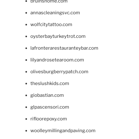
bruinshome.com
annascleaningsvc.com
wolfcitytattoo.com
oysterbayturkeytrot.com
lafronterarestauranteybar.com
lilyandrosetearoom.com
olivesburgberrypatch.com
theslushkids.com
giobastian.com
glpascensori.com
rifloorepoxy.com
woolleymillingandpaving.com