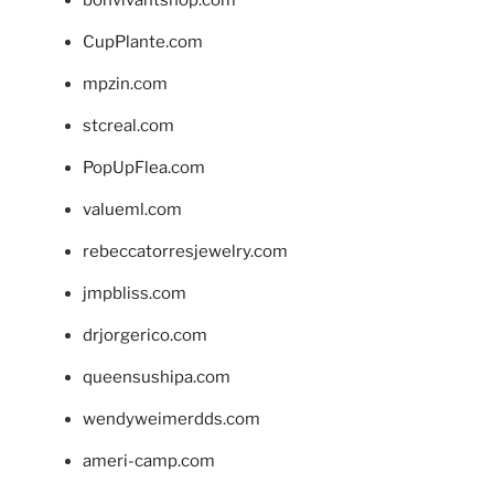
CupPlante.com
mpzin.com
stcreal.com
PopUpFlea.com
valueml.com
rebeccatorresjewelry.com
jmpbliss.com
drjorgerico.com
queensushipa.com
wendyweimerdds.com
ameri-camp.com