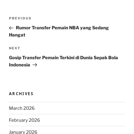
Post
Previous
PREVIOUS
navigation
Post
Rumor Transfer Pemain NBA yang Sedang
Hangat
Next
NEXT
Post
Gosip Transfer Pemain Terkini di Dunia Sepak Bola
Indonesia
ARCHIVES
March 2026
February 2026
January 2026