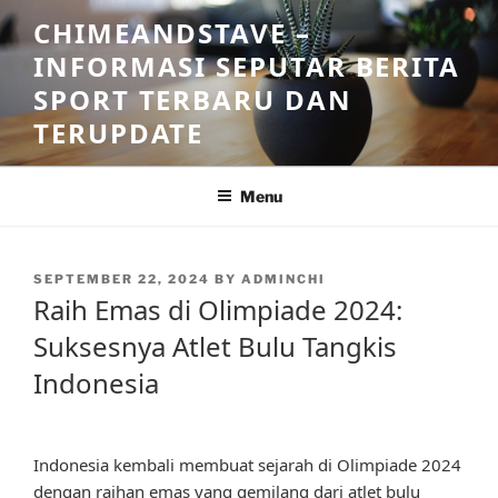
Skip
CHIMEANDSTAVE –
to
INFORMASI SEPUTAR BERITA
content
SPORT TERBARU DAN
TERUPDATE
Menu
POSTED
SEPTEMBER 22, 2024
BY
ADMINCHI
ON
Raih Emas di Olimpiade 2024:
Suksesnya Atlet Bulu Tangkis
Indonesia
Indonesia kembali membuat sejarah di Olimpiade 2024
dengan raihan emas yang gemilang dari atlet bulu