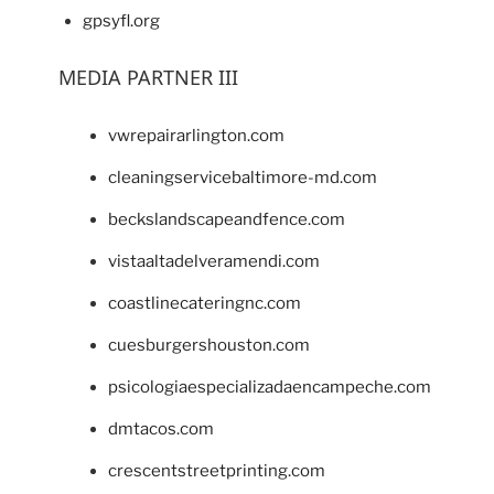
gpsyfl.org
MEDIA PARTNER III
vwrepairarlington.com
cleaningservicebaltimore-md.com
beckslandscapeandfence.com
vistaaltadelveramendi.com
coastlinecateringnc.com
cuesburgershouston.com
psicologiaespecializadaencampeche.com
dmtacos.com
crescentstreetprinting.com