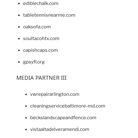
ediblechalk.com
tabletennisnearme.com
oaksofa.com
soultacohtx.com
capishcaps.com
gpsyfl.org
MEDIA PARTNER III
vwrepairarlington.com
cleaningservicebaltimore-md.com
beckslandscapeandfence.com
vistaaltadelveramendi.com