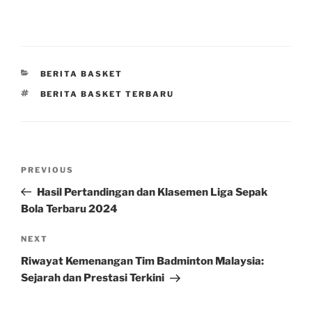
CATEGORIES
BERITA BASKET
TAGS
BERITA BASKET TERBARU
Post
Previous
PREVIOUS
navigation
Post
Hasil Pertandingan dan Klasemen Liga Sepak
Bola Terbaru 2024
Next
NEXT
Post
Riwayat Kemenangan Tim Badminton Malaysia:
Sejarah dan Prestasi Terkini