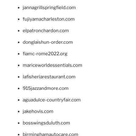
jannagrillspringfield.com
fujiyamacharleston.com
elpatronchardon.com
donglaishun-order.com
fiamc-rome2022.org
mariceworldessentials.com
lafisheriarestaurant.com
915jazzandmore.com
aguadulce-countryfair.com
jakehovis.com
bosswingsduluth.com
birminghamautocare.com