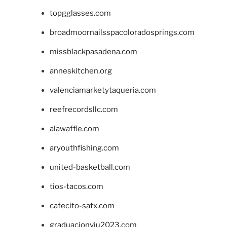
topgglasses.com
broadmoornailsspacoloradosprings.com
missblackpasadena.com
anneskitchen.org
valenciamarketytaqueria.com
reefrecordsllc.com
alawaffle.com
aryouthfishing.com
united-basketball.com
tios-tacos.com
cafecito-satx.com
graduacionviu2023.com