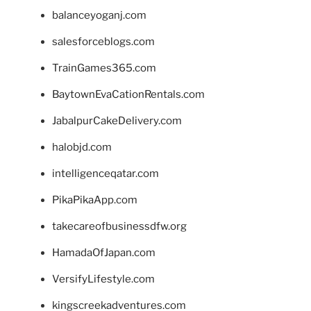
balanceyoganj.com
salesforceblogs.com
TrainGames365.com
BaytownEvaCationRentals.com
JabalpurCakeDelivery.com
halobjd.com
intelligenceqatar.com
PikaPikaApp.com
takecareofbusinessdfw.org
HamadaOfJapan.com
VersifyLifestyle.com
kingscreekadventures.com