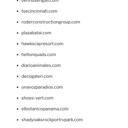
bennusehgall.com
tsecincinnati.com
roderconstructiongroup.com
plazabatai.com
hawkscayresort.com
hellonquads.com
diarioanimales.com
decogaleri.com
unavozparadios.com
shoes-vert.com
elbotanicopanama.com
shadyoaksrockportrvpark.com