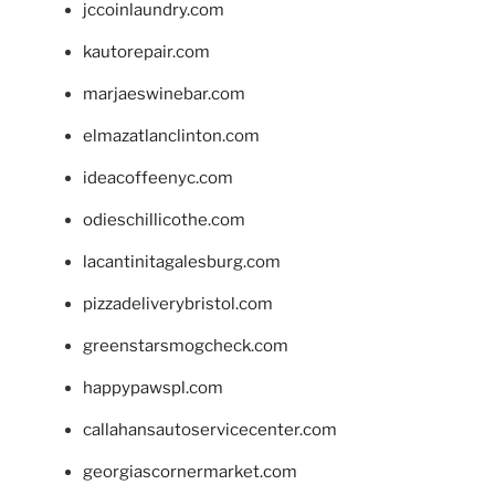
jccoinlaundry.com
kautorepair.com
marjaeswinebar.com
elmazatlanclinton.com
ideacoffeenyc.com
odieschillicothe.com
lacantinitagalesburg.com
pizzadeliverybristol.com
greenstarsmogcheck.com
happypawspl.com
callahansautoservicecenter.com
georgiascornermarket.com