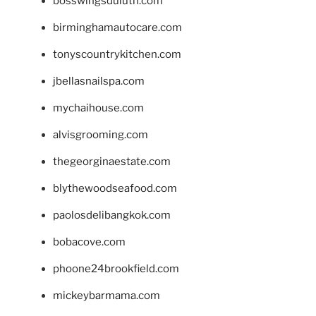
bosswingsduluth.com
birminghamautocare.com
tonyscountrykitchen.com
jbellasnailspa.com
mychaihouse.com
alvisgrooming.com
thegeorginaestate.com
blythewoodseafood.com
paolosdelibangkok.com
bobacove.com
phoone24brookfield.com
mickeybarmama.com