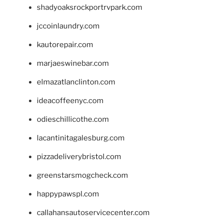
shadyoaksrockportrvpark.com
jccoinlaundry.com
kautorepair.com
marjaeswinebar.com
elmazatlanclinton.com
ideacoffeenyc.com
odieschillicothe.com
lacantinitagalesburg.com
pizzadeliverybristol.com
greenstarsmogcheck.com
happypawspl.com
callahansautoservicecenter.com