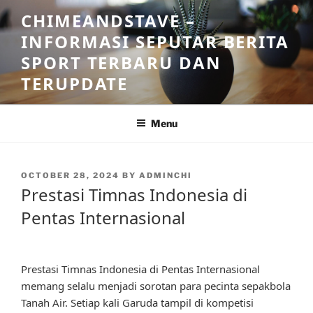
Skip
CHIMEANDSTAVE –
to
INFORMASI SEPUTAR BERITA
content
SPORT TERBARU DAN
TERUPDATE
Menu
POSTED
OCTOBER 28, 2024
BY
ADMINCHI
ON
Prestasi Timnas Indonesia di
Pentas Internasional
Prestasi Timnas Indonesia di Pentas Internasional
memang selalu menjadi sorotan para pecinta sepakbola
Tanah Air. Setiap kali Garuda tampil di kompetisi