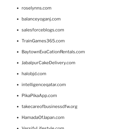
roselynns.com
balanceyoganj.com
salesforceblogs.com
TrainGames365.com
BaytownEvaCationRentals.com
JabalpurCakeDelivery.com
halobjd.com
intelligenceqatar.com
PikaPikaApp.com
takecareofbusinessdfw.org
HamadaOfJapan.com
VersifyLifestyle.com