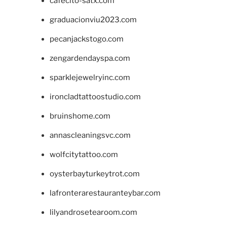
cafecito-satx.com
graduacionviu2023.com
pecanjackstogo.com
zengardendayspa.com
sparklejewelryinc.com
ironcladtattoostudio.com
bruinshome.com
annascleaningsvc.com
wolfcitytattoo.com
oysterbayturkeytrot.com
lafronterarestauranteybar.com
lilyandrosetearoom.com