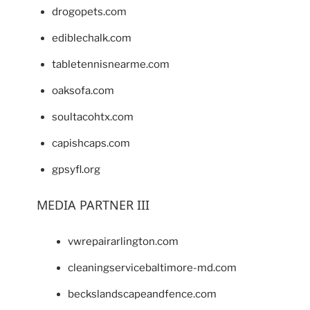
drogopets.com
ediblechalk.com
tabletennisnearme.com
oaksofa.com
soultacohtx.com
capishcaps.com
gpsyfl.org
MEDIA PARTNER III
vwrepairarlington.com
cleaningservicebaltimore-md.com
beckslandscapeandfence.com