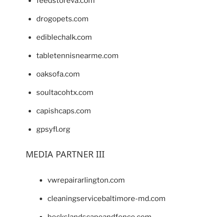
feedstoreva.com
drogopets.com
ediblechalk.com
tabletennisnearme.com
oaksofa.com
soultacohtx.com
capishcaps.com
gpsyfl.org
MEDIA PARTNER III
vwrepairarlington.com
cleaningservicebaltimore-md.com
beckslandscapeandfence.com