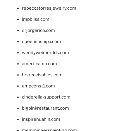
rebeccatorresjewelry.com
jmpbliss.com
drjorgerico.com
queensushipa.com
wendyweimerdds.com
ameri-camp.com
hrsreceivables.com
empconst1.com
cinderella-support.com
bigpinkrestaurant.com
inspirehuahin.com
memmingerspainting.com