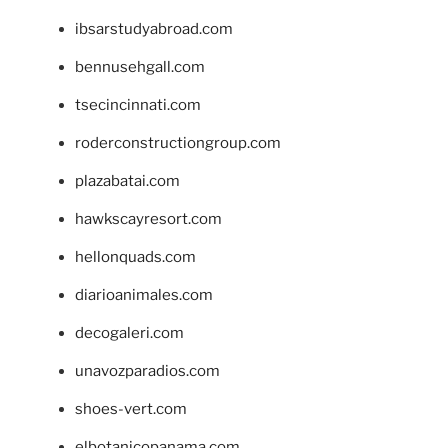
ibsarstudyabroad.com
bennusehgall.com
tsecincinnati.com
roderconstructiongroup.com
plazabatai.com
hawkscayresort.com
hellonquads.com
diarioanimales.com
decogaleri.com
unavozparadios.com
shoes-vert.com
elbotanicopanama.com