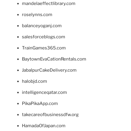
mandelaeffectlibrary.com
roselynns.com
balanceyoganj.com
salesforceblogs.com
TrainGames365.com
BaytownEvaCationRentals.com
JabalpurCakeDelivery.com
halobjd.com
intelligenceqatar.com
PikaPikaApp.com
takecareofbusinessdfw.org
HamadaOfJapan.com