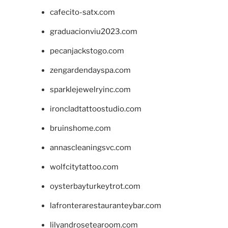
cafecito-satx.com
graduacionviu2023.com
pecanjackstogo.com
zengardendayspa.com
sparklejewelryinc.com
ironcladtattoostudio.com
bruinshome.com
annascleaningsvc.com
wolfcitytattoo.com
oysterbayturkeytrot.com
lafronterarestauranteybar.com
lilyandrosetearoom.com