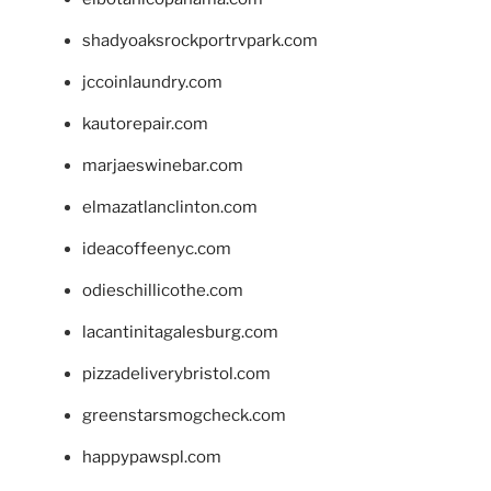
shadyoaksrockportrvpark.com
jccoinlaundry.com
kautorepair.com
marjaeswinebar.com
elmazatlanclinton.com
ideacoffeenyc.com
odieschillicothe.com
lacantinitagalesburg.com
pizzadeliverybristol.com
greenstarsmogcheck.com
happypawspl.com