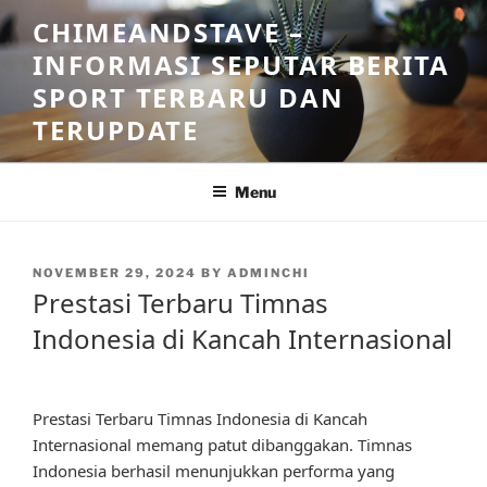
Skip
CHIMEANDSTAVE –
to
INFORMASI SEPUTAR BERITA
content
SPORT TERBARU DAN
TERUPDATE
Menu
POSTED
NOVEMBER 29, 2024
BY
ADMINCHI
ON
Prestasi Terbaru Timnas
Indonesia di Kancah Internasional
Prestasi Terbaru Timnas Indonesia di Kancah
Internasional memang patut dibanggakan. Timnas
Indonesia berhasil menunjukkan performa yang