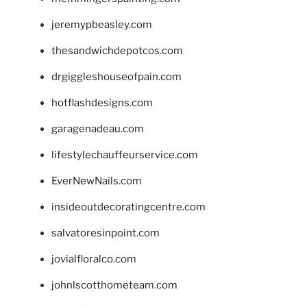
jeremypbeasley.com
thesandwichdepotcos.com
drgiggleshouseofpain.com
hotflashdesigns.com
garagenadeau.com
lifestylechauffeurservice.com
EverNewNails.com
insideoutdecoratingcentre.com
salvatoresinpoint.com
jovialfloralco.com
johnlscotthometeam.com