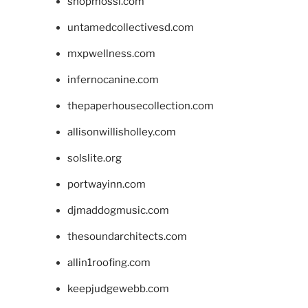
shopmossi.com
untamedcollectivesd.com
mxpwellness.com
infernocanine.com
thepaperhousecollection.com
allisonwillisholley.com
solslite.org
portwayinn.com
djmaddogmusic.com
thesoundarchitects.com
allin1roofing.com
keepjudgewebb.com