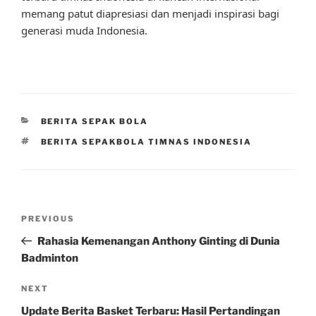
memang patut diapresiasi dan menjadi inspirasi bagi
generasi muda Indonesia.
CATEGORIES
BERITA SEPAK BOLA
TAGS
BERITA SEPAKBOLA TIMNAS INDONESIA
Post
Previous
PREVIOUS
navigation
Post
Rahasia Kemenangan Anthony Ginting di Dunia
Badminton
Next
NEXT
Post
Update Berita Basket Terbaru: Hasil Pertandingan