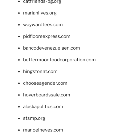
catfriends-bg.org
marianlives.org
waywardtees.com
pidfloorsexpress.com
bancodevenezuelaen.com
bettermoodfoodcorporation.com
hingstonnt.com
chooseagender.com
hoverboardssale.com
alaskapolitics.com
stsmp.org
manoelneves.com