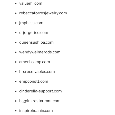
valueml.com
rebeccatorresjewelry.com
jmpbliss.com
drjorgerico.com
queensushipa.com
wendyweimerdds.com
ameri-camp.com
hrsreceivables.com
empconst1.com
cinderella-support.com
bigpinkrestaurant.com
inspirehuahin.com