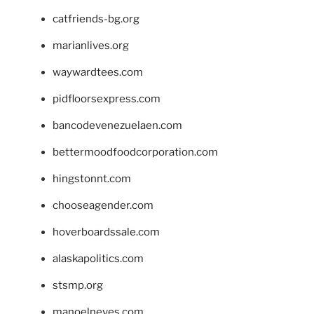
catfriends-bg.org
marianlives.org
waywardtees.com
pidfloorsexpress.com
bancodevenezuelaen.com
bettermoodfoodcorporation.com
hingstonnt.com
chooseagender.com
hoverboardssale.com
alaskapolitics.com
stsmp.org
manoelneves.com