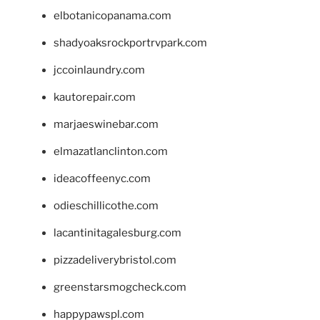
elbotanicopanama.com
shadyoaksrockportrvpark.com
jccoinlaundry.com
kautorepair.com
marjaeswinebar.com
elmazatlanclinton.com
ideacoffeenyc.com
odieschillicothe.com
lacantinitagalesburg.com
pizzadeliverybristol.com
greenstarsmogcheck.com
happypawspl.com