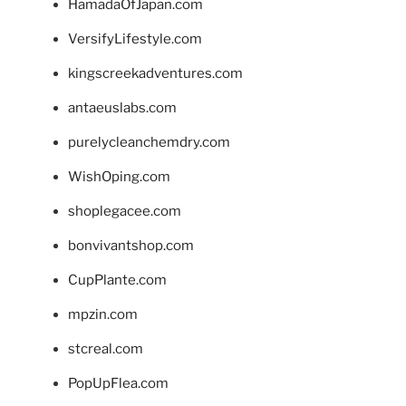
HamadaOfJapan.com
VersifyLifestyle.com
kingscreekadventures.com
antaeuslabs.com
purelycleanchemdry.com
WishOping.com
shoplegacee.com
bonvivantshop.com
CupPlante.com
mpzin.com
stcreal.com
PopUpFlea.com