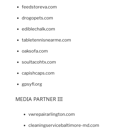
feedstoreva.com
drogopets.com
ediblechalk.com
tabletennisnearme.com
oaksofa.com
soultacohtx.com
capishcaps.com
gpsyfl.org
MEDIA PARTNER III
vwrepairarlington.com
cleaningservicebaltimore-md.com