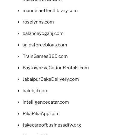
mandelaeffectlibrary.com
roselynns.com
balanceyoganj.com
salesforceblogs.com
TrainGames365.com
BaytownEvaCationRentals.com
JabalpurCakeDelivery.com
halobjd.com
intelligenceqatar.com
PikaPikaApp.com
takecareofbusinessdfw.org