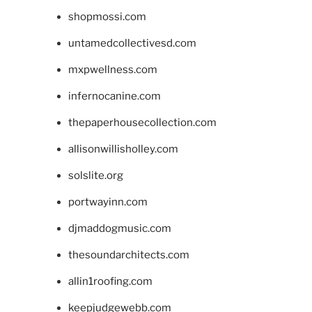
shopmossi.com
untamedcollectivesd.com
mxpwellness.com
infernocanine.com
thepaperhousecollection.com
allisonwillisholley.com
solslite.org
portwayinn.com
djmaddogmusic.com
thesoundarchitects.com
allin1roofing.com
keepjudgewebb.com