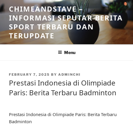
Skip
CHIMEANDSTAVE –
to
INFORMASI SEPUTAR BERITA
content
SPORT TERBARU DAN
TERUPDATE
Menu
POSTED
FEBRUARY 7, 2025
BY
ADMINCHI
ON
Prestasi Indonesia di Olimpiade
Paris: Berita Terbaru Badminton
Prestasi Indonesia di Olimpiade Paris: Berita Terbaru
Badminton