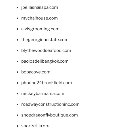
jbellasnailspa.com
mychaihouse.com
alvisgrooming.com
thegeorginaestate.com
blythewoodseafood.com
paolosdelibangkok.com
bobacove.com
phoone24brookfield.com
mickeybarmama.com
roadwayconstructioninc.com
shopdragonflyboutique.com
sportszilla.org