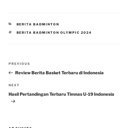
CATEGORIES
BERITA BADMINTON
TAGS
BERITA BADMINTON OLYMPIC 2024
Post
Previous
PREVIOUS
navigation
Post
Review Berita Basket Terbaru di Indonesia
Next
NEXT
Post
Hasil Pertandingan Terbaru Timnas U-19 Indonesia