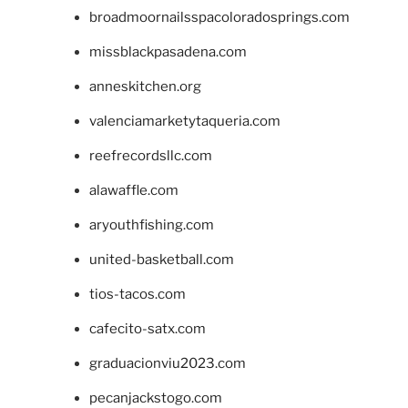
broadmoornailsspacoloradosprings.com
missblackpasadena.com
anneskitchen.org
valenciamarketytaqueria.com
reefrecordsllc.com
alawaffle.com
aryouthfishing.com
united-basketball.com
tios-tacos.com
cafecito-satx.com
graduacionviu2023.com
pecanjackstogo.com