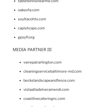
tabletennisnearme.com
oaksofa.com
soultacohtx.com
capishcaps.com
gpsyfl.org
MEDIA PARTNER III
vwrepairarlington.com
cleaningservicebaltimore-md.com
beckslandscapeandfence.com
vistaaltadelveramendi.com
coastlinecateringnc.com