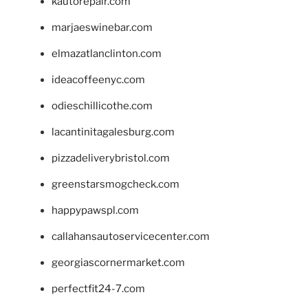
kautorepair.com
marjaeswinebar.com
elmazatlanclinton.com
ideacoffeenyc.com
odieschillicothe.com
lacantinitagalesburg.com
pizzadeliverybristol.com
greenstarsmogcheck.com
happypawspl.com
callahansautoservicecenter.com
georgiascornermarket.com
perfectfit24-7.com