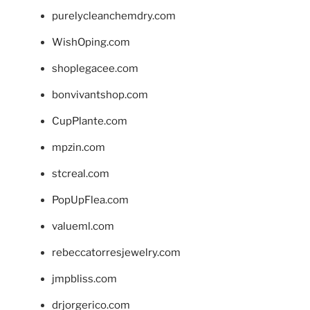
purelycleanchemdry.com
WishOping.com
shoplegacee.com
bonvivantshop.com
CupPlante.com
mpzin.com
stcreal.com
PopUpFlea.com
valueml.com
rebeccatorresjewelry.com
jmpbliss.com
drjorgerico.com