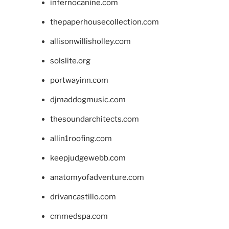
infernocanine.com
thepaperhousecollection.com
allisonwillisholley.com
solslite.org
portwayinn.com
djmaddogmusic.com
thesoundarchitects.com
allin1roofing.com
keepjudgewebb.com
anatomyofadventure.com
drivancastillo.com
cmmedspa.com