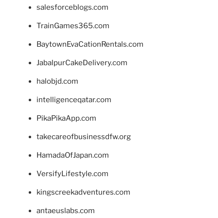
salesforceblogs.com
TrainGames365.com
BaytownEvaCationRentals.com
JabalpurCakeDelivery.com
halobjd.com
intelligenceqatar.com
PikaPikaApp.com
takecareofbusinessdfw.org
HamadaOfJapan.com
VersifyLifestyle.com
kingscreekadventures.com
antaeuslabs.com