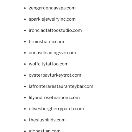
zengardendayspa.com
sparklejewelryinc.com
ironcladtattoostudio.com
bruinshome.com
annascleaningsvc.com
wolfcitytattoo.com
oysterbayturkeytrot.com
lafronterarestauranteybar.com
lilyandrosetearoom.com
olivesburgberrypatch.com
theslushkids.com
giobastian.com