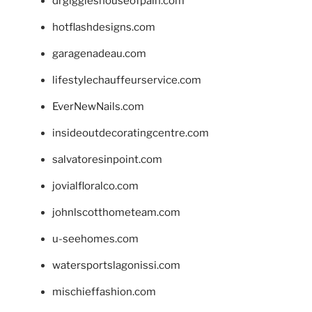
drgiggleshouseofpain.com
hotflashdesigns.com
garagenadeau.com
lifestylechauffeurservice.com
EverNewNails.com
insideoutdecoratingcentre.com
salvatoresinpoint.com
jovialfloralco.com
johnlscotthometeam.com
u-seehomes.com
watersportslagonissi.com
mischieffashion.com