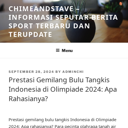
Skip
CHIMEANDSTAVE –
to
INFORMASI SEPUTAR BERITA
content
SPORT TERBARU DAN
TERUPDATE
Menu
POSTED
SEPTEMBER 28, 2024
BY
ADMINCHI
ON
Prestasi Gemilang Bulu Tangkis
Indonesia di Olimpiade 2024: Apa
Rahasianya?
Prestasi gemilang bulu tangkis Indonesia di Olimpiade
2024: Apa rahasianya? Para pecinta olahraga tanah air