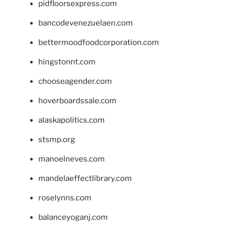
pidfloorsexpress.com
bancodevenezuelaen.com
bettermoodfoodcorporation.com
hingstonnt.com
chooseagender.com
hoverboardssale.com
alaskapolitics.com
stsmp.org
manoelneves.com
mandelaeffectlibrary.com
roselynns.com
balanceyoganj.com