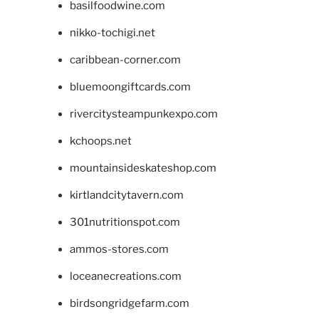
basilfoodwine.com
nikko-tochigi.net
caribbean-corner.com
bluemoongiftcards.com
rivercitysteampunkexpo.com
kchoops.net
mountainsideskateshop.com
kirtlandcitytavern.com
301nutritionspot.com
ammos-stores.com
loceanecreations.com
birdsongridgefarm.com