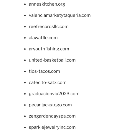
anneskitchen.org
valenciamarketytaqueria.com
reefrecordsllc.com
alawaffle.com
aryouthfishing.com
united-basketball.com
tios-tacos.com
cafecito-satx.com
graduacionviu2023.com
pecanjackstogo.com
zengardendayspa.com
sparklejewelryinc.com