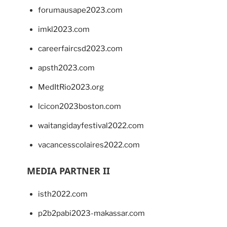
forumausape2023.com
imkl2023.com
careerfaircsd2023.com
apsth2023.com
MedItRio2023.org
lcicon2023boston.com
waitangidayfestival2022.com
vacancesscolaires2022.com
MEDIA PARTNER II
isth2022.com
p2b2pabi2023-makassar.com