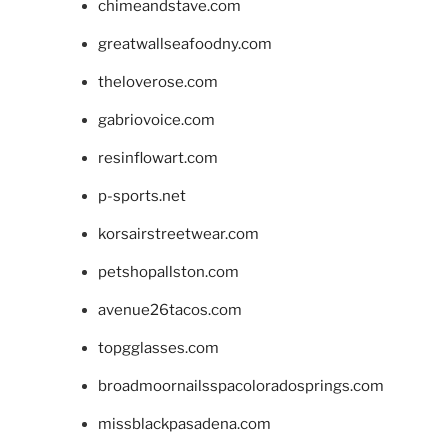
chimeandstave.com
greatwallseafoodny.com
theloverose.com
gabriovoice.com
resinflowart.com
p-sports.net
korsairstreetwear.com
petshopallston.com
avenue26tacos.com
topgglasses.com
broadmoornailsspacoloradosprings.com
missblackpasadena.com