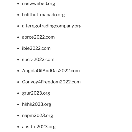
naswwebed.org
balithut-manado.org
alteregotradingcompany.org
aprce2022.com
ibie2022.com
sbcc-2022.com
AngolaOilAndGas2022.com
Convoy4Freedom2022.com
grur2023.org
hkhk2023.org
napm2023.org
apsdfd2023.org