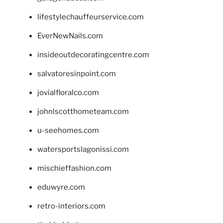
lifestylechauffeurservice.com
EverNewNails.com
insideoutdecoratingcentre.com
salvatoresinpoint.com
jovialfloralco.com
johnlscotthometeam.com
u-seehomes.com
watersportslagonissi.com
mischieffashion.com
eduwyre.com
retro-interiors.com