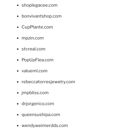
shoplegacee.com
bonvivantshop.com
CupPlante.com
mpzin.com
stcreal.com
PopUpFlea.com
valueml.com
rebeccatorresjewelry.com
jmpbliss.com
drjorgerico.com
queensushipa.com
wendyweimerdds.com