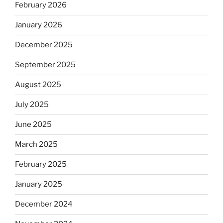
February 2026
January 2026
December 2025
September 2025
August 2025
July 2025
June 2025
March 2025
February 2025
January 2025
December 2024