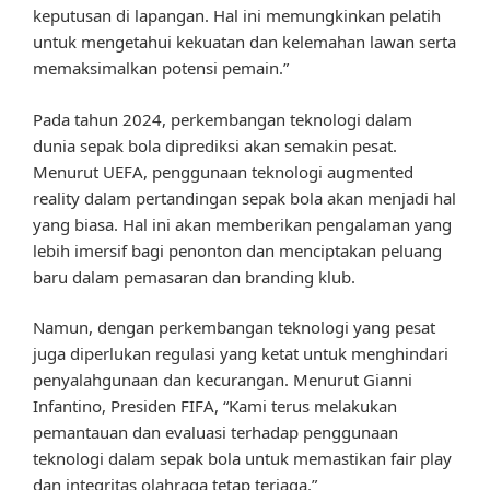
keputusan di lapangan. Hal ini memungkinkan pelatih
untuk mengetahui kekuatan dan kelemahan lawan serta
memaksimalkan potensi pemain.”
Pada tahun 2024, perkembangan teknologi dalam
dunia sepak bola diprediksi akan semakin pesat.
Menurut UEFA, penggunaan teknologi augmented
reality dalam pertandingan sepak bola akan menjadi hal
yang biasa. Hal ini akan memberikan pengalaman yang
lebih imersif bagi penonton dan menciptakan peluang
baru dalam pemasaran dan branding klub.
Namun, dengan perkembangan teknologi yang pesat
juga diperlukan regulasi yang ketat untuk menghindari
penyalahgunaan dan kecurangan. Menurut Gianni
Infantino, Presiden FIFA, “Kami terus melakukan
pemantauan dan evaluasi terhadap penggunaan
teknologi dalam sepak bola untuk memastikan fair play
dan integritas olahraga tetap terjaga.”