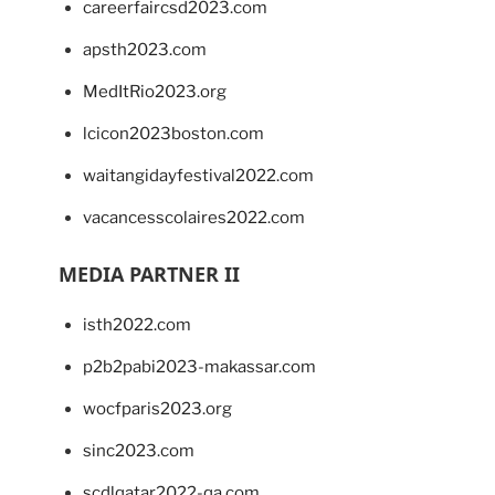
careerfaircsd2023.com
apsth2023.com
MedItRio2023.org
lcicon2023boston.com
waitangidayfestival2022.com
vacancesscolaires2022.com
MEDIA PARTNER II
isth2022.com
p2b2pabi2023-makassar.com
wocfparis2023.org
sinc2023.com
scdlqatar2022-qa.com