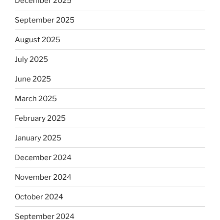
December 2025
September 2025
August 2025
July 2025
June 2025
March 2025
February 2025
January 2025
December 2024
November 2024
October 2024
September 2024