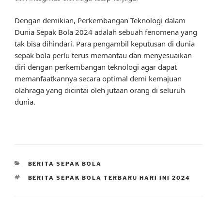
Dengan demikian, Perkembangan Teknologi dalam
Dunia Sepak Bola 2024 adalah sebuah fenomena yang
tak bisa dihindari. Para pengambil keputusan di dunia
sepak bola perlu terus memantau dan menyesuaikan
diri dengan perkembangan teknologi agar dapat
memanfaatkannya secara optimal demi kemajuan
olahraga yang dicintai oleh jutaan orang di seluruh
dunia.
CATEGORIES
BERITA SEPAK BOLA
TAGS
BERITA SEPAK BOLA TERBARU HARI INI 2024