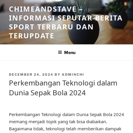
Skip
CHIMEANDSTAVE –
to
INFORMASI SEPUTAR BERITA
content
SPORT TERBARU DAN
TERUPDATE
Menu
POSTED
DECEMBER 24, 2024
BY
ADMINCHI
ON
Perkembangan Teknologi dalam
Dunia Sepak Bola 2024
Perkembangan Teknologi dalam Dunia Sepak Bola 2024
memang menjadi topik yang tak bisa diabaikan.
Bagaimana tidak, teknologi telah memberikan dampak