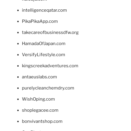
intelligenceqatar.com
PikaPikaApp.com
takecareofbusinessdfw.org
HamadaOfJapan.com
VersifyLifestyle.com
kingscreekadventures.com
antaeuslabs.com
purelycleanchemdry.com
WishOping.com
shoplegacee.com
bonvivantshop.com