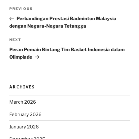
Post
Previous
PREVIOUS
navigation
Post
Perbandingan Prestasi Badminton Malaysia
dengan Negara-Negara Tetangga
Next
NEXT
Post
Peran Pemain Bintang Tim Basket Indonesia dalam
Olimpiade
ARCHIVES
March 2026
February 2026
January 2026