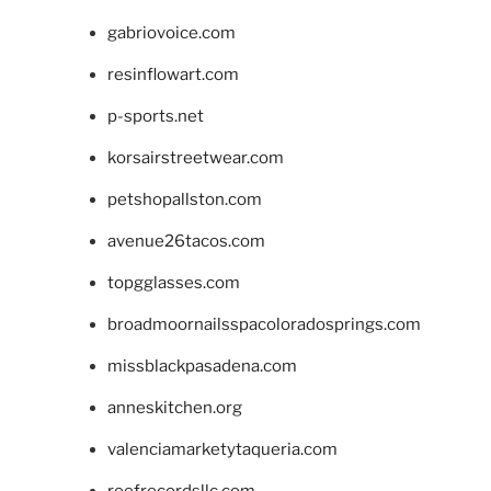
gabriovoice.com
resinflowart.com
p-sports.net
korsairstreetwear.com
petshopallston.com
avenue26tacos.com
topgglasses.com
broadmoornailsspacoloradosprings.com
missblackpasadena.com
anneskitchen.org
valenciamarketytaqueria.com