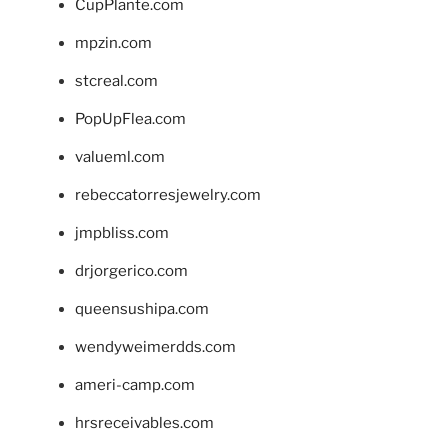
CupPlante.com
mpzin.com
stcreal.com
PopUpFlea.com
valueml.com
rebeccatorresjewelry.com
jmpbliss.com
drjorgerico.com
queensushipa.com
wendyweimerdds.com
ameri-camp.com
hrsreceivables.com