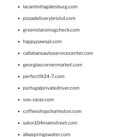
lacantinitagalesburg.com
pizzadeliverybristol.com
greenstarsmogcheck.com
happypawspl.com
callahansautoservicecenter.com
georgiascornermarket.com
perfectfit24-7.com
portugalprivatedriver.com
von-racer.com
coffeeshopcharleston.com
salon104mainstreet.com
alkaspringswater.com