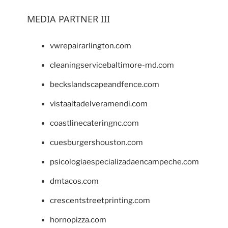
MEDIA PARTNER III
vwrepairarlington.com
cleaningservicebaltimore-md.com
beckslandscapeandfence.com
vistaaltadelveramendi.com
coastlinecateringnc.com
cuesburgershouston.com
psicologiaespecializadaencampeche.com
dmtacos.com
crescentstreetprinting.com
hornopizza.com