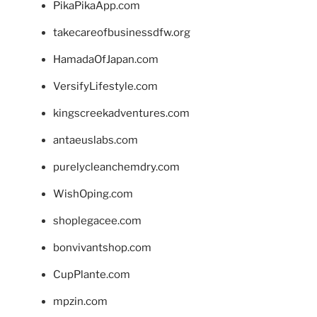
PikaPikaApp.com
takecareofbusinessdfw.org
HamadaOfJapan.com
VersifyLifestyle.com
kingscreekadventures.com
antaeuslabs.com
purelycleanchemdry.com
WishOping.com
shoplegacee.com
bonvivantshop.com
CupPlante.com
mpzin.com