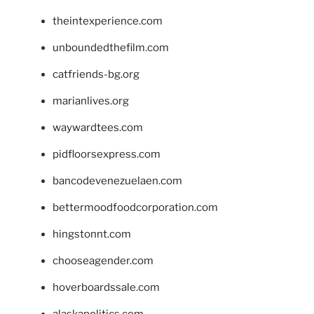
theintexperience.com
unboundedthefilm.com
catfriends-bg.org
marianlives.org
waywardtees.com
pidfloorsexpress.com
bancodevenezuelaen.com
bettermoodfoodcorporation.com
hingstonnt.com
chooseagender.com
hoverboardssale.com