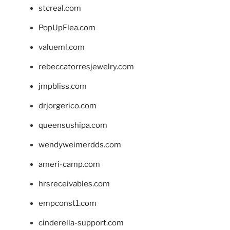
stcreal.com
PopUpFlea.com
valueml.com
rebeccatorresjewelry.com
jmpbliss.com
drjorgerico.com
queensushipa.com
wendyweimerdds.com
ameri-camp.com
hrsreceivables.com
empconst1.com
cinderella-support.com