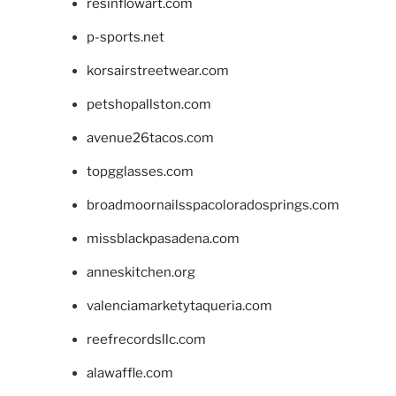
resinflowart.com
p-sports.net
korsairstreetwear.com
petshopallston.com
avenue26tacos.com
topgglasses.com
broadmoornailsspacoloradosprings.com
missblackpasadena.com
anneskitchen.org
valenciamarketytaqueria.com
reefrecordsllc.com
alawaffle.com