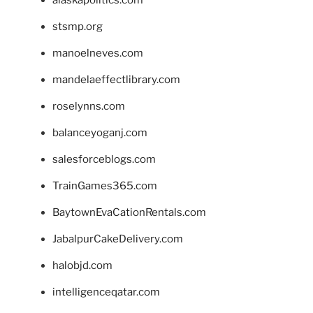
alaskapolitics.com
stsmp.org
manoelneves.com
mandelaeffectlibrary.com
roselynns.com
balanceyoganj.com
salesforceblogs.com
TrainGames365.com
BaytownEvaCationRentals.com
JabalpurCakeDelivery.com
halobjd.com
intelligenceqatar.com