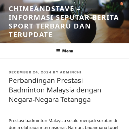
Skip
CHIMEANDSTAVE –
to
INFORMASI SEPUTAR BERITA
content
SPORT TERBARU DAN
TERUPDATE
Menu
POSTED
DECEMBER 24, 2024
BY
ADMINCHI
ON
Perbandingan Prestasi
Badminton Malaysia dengan
Negara-Negara Tetangga
Prestasi badminton Malaysia selalu menjadi sorotan di
dunia olahraga internasional. Namun, bagaimana
togel