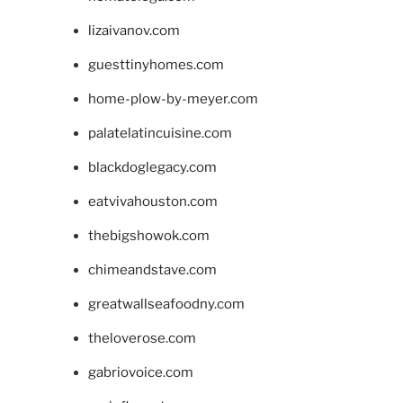
lizaivanov.com
guesttinyhomes.com
home-plow-by-meyer.com
palatelatincuisine.com
blackdoglegacy.com
eatvivahouston.com
thebigshowok.com
chimeandstave.com
greatwallseafoodny.com
theloverose.com
gabriovoice.com