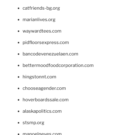
catfriends-bg.org
marianlives.org
waywardtees.com
pidfloorsexpress.com
bancodevenezuelaen.com
bettermoodfoodcorporation.com
hingstonnt.com
chooseagender.com
hoverboardssale.com
alaskapolitics.com
stsmp.org
manoelneves.com