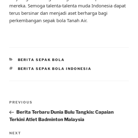
mereka. Semoga talenta-talenta muda Indonesia dapat
terus bersinar dan menjadi aset berharga bagi
perkembangan sepak bola Tanah Air.
CATEGORIES
BERITA SEPAK BOLA
TAGS
BERITA SEPAK BOLA INDONESIA
Post
Previous
PREVIOUS
navigation
Post
Berita Terbaru Dunia Bulu Tangkis: Capaian
Terkini Atlet Badminton Malaysia
Next
NEXT