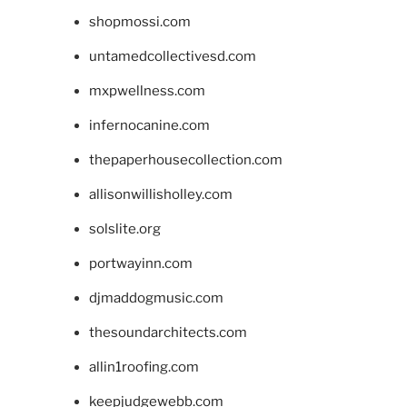
shopmossi.com
untamedcollectivesd.com
mxpwellness.com
infernocanine.com
thepaperhousecollection.com
allisonwillisholley.com
solslite.org
portwayinn.com
djmaddogmusic.com
thesoundarchitects.com
allin1roofing.com
keepjudgewebb.com