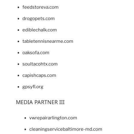
feedstoreva.com
drogopets.com
ediblechalk.com
tabletennisnearme.com
oaksofa.com
soultacohtx.com
capishcaps.com
gpsyfl.org
MEDIA PARTNER III
vwrepairarlington.com
cleaningservicebaltimore-md.com