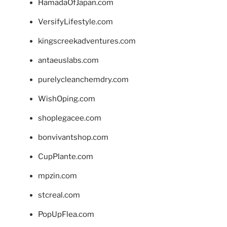
HamadaOfJapan.com
VersifyLifestyle.com
kingscreekadventures.com
antaeuslabs.com
purelycleanchemdry.com
WishOping.com
shoplegacee.com
bonvivantshop.com
CupPlante.com
mpzin.com
stcreal.com
PopUpFlea.com