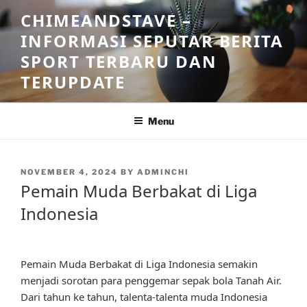
Skip
CHIMEANDSTAVE –
to
INFORMASI SEPUTAR BERITA
content
SPORT TERBARU DAN
TERUPDATE
Menu
POSTED
NOVEMBER 4, 2024
BY
ADMINCHI
ON
Pemain Muda Berbakat di Liga
Indonesia
Pemain Muda Berbakat di Liga Indonesia semakin
menjadi sorotan para penggemar sepak bola Tanah Air.
Dari tahun ke tahun, talenta-talenta muda Indonesia