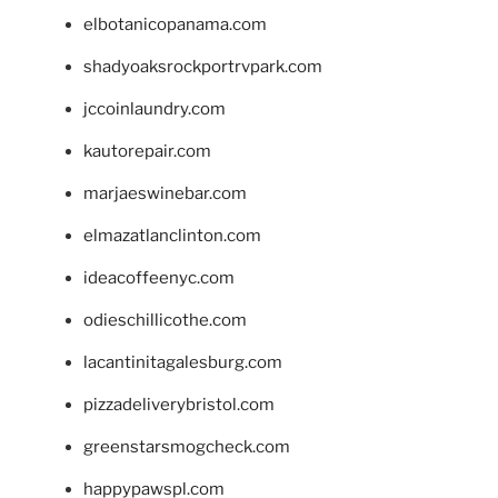
elbotanicopanama.com
shadyoaksrockportrvpark.com
jccoinlaundry.com
kautorepair.com
marjaeswinebar.com
elmazatlanclinton.com
ideacoffeenyc.com
odieschillicothe.com
lacantinitagalesburg.com
pizzadeliverybristol.com
greenstarsmogcheck.com
happypawspl.com