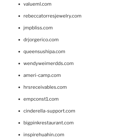
valueml.com
rebeccatorresjewelry.com
jmpbliss.com
drjorgerico.com
queensushipa.com
wendyweimerdds.com
ameri-camp.com
hrsreceivables.com
empconst1.com
cinderella-support.com
bigpinkrestaurant.com
inspirehuahin.com