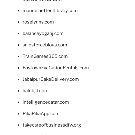
mandelaeffectlibrary.com
roselynns.com
balanceyoganj.com
salesforceblogs.com
TrainGames365.com
BaytownEvaCationRentals.com
JabalpurCakeDelivery.com
halobjd.com
intelligenceqatar.com
PikaPikaApp.com
takecareofbusinessdfw.org