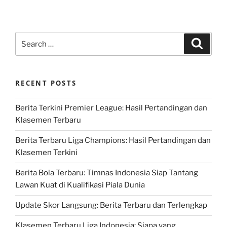
Search
Search
for:
RECENT POSTS
Berita Terkini Premier League: Hasil Pertandingan dan
Klasemen Terbaru
Berita Terbaru Liga Champions: Hasil Pertandingan dan
Klasemen Terkini
Berita Bola Terbaru: Timnas Indonesia Siap Tantang
Lawan Kuat di Kualifikasi Piala Dunia
Update Skor Langsung: Berita Terbaru dan Terlengkap
Klasemen Terbaru Liga Indonesia: Siapa yang