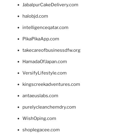
JabalpurCakeDelivery.com
halobjd.com
intelligenceqatar.com
PikaPikaApp.com
takecareofbusinessdfw.org
HamadaOfJapan.com
VersifyLifestyle.com
kingscreekadventures.com
antaeuslabs.com
purelycleanchemdry.com
WishOping.com
shoplegacee.com