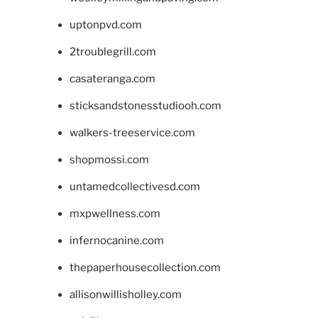
uptonpvd.com
2troublegrill.com
casateranga.com
sticksandstonesstudiooh.com
walkers-treeservice.com
shopmossi.com
untamedcollectivesd.com
mxpwellness.com
infernocanine.com
thepaperhousecollection.com
allisonwillisholley.com