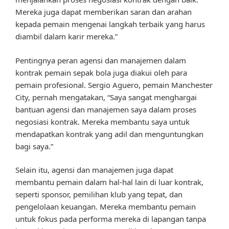
Mereka juga dapat memberikan saran dan arahan
kepada pemain mengenai langkah terbaik yang harus
diambil dalam karir mereka.”
Pentingnya peran agensi dan manajemen dalam
kontrak pemain sepak bola juga diakui oleh para
pemain profesional. Sergio Aguero, pemain Manchester
City, pernah mengatakan, “Saya sangat menghargai
bantuan agensi dan manajemen saya dalam proses
negosiasi kontrak. Mereka membantu saya untuk
mendapatkan kontrak yang adil dan menguntungkan
bagi saya.”
Selain itu, agensi dan manajemen juga dapat
membantu pemain dalam hal-hal lain di luar kontrak,
seperti sponsor, pemilihan klub yang tepat, dan
pengelolaan keuangan. Mereka membantu pemain
untuk fokus pada performa mereka di lapangan tanpa