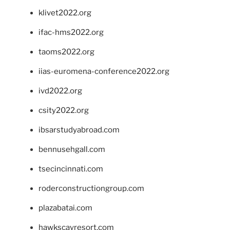
klivet2022.org
ifac-hms2022.org
taoms2022.org
iias-euromena-conference2022.org
ivd2022.org
csity2022.org
ibsarstudyabroad.com
bennusehgall.com
tsecincinnati.com
roderconstructiongroup.com
plazabatai.com
hawkscayresort.com