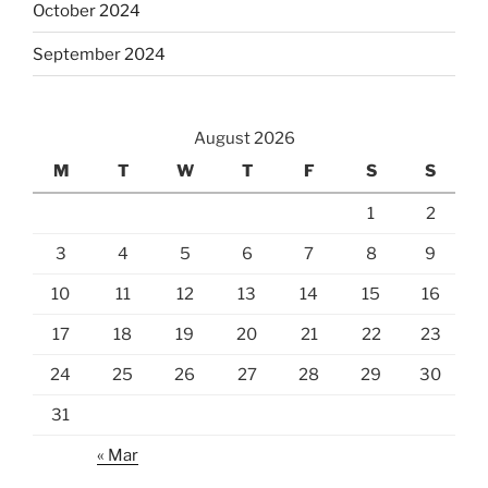
October 2024
September 2024
August 2026
M
T
W
T
F
S
S
1
2
3
4
5
6
7
8
9
10
11
12
13
14
15
16
17
18
19
20
21
22
23
24
25
26
27
28
29
30
31
« Mar