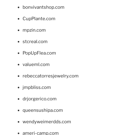
bonvivantshop.com
CupPlante.com
mpzin.com
stcreal.com
PopUpFlea.com
valueml.com
rebeccatorresjewelry.com
jmpbliss.com
drjorgerico.com
queensushipa.com
wendyweimerdds.com
ameri-camp.com