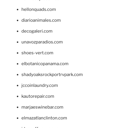
hellonquads.com
diarioanimales.com
decogaleri.com
unavozparadios.com
shoes-vert.com
elbotanicopanama.com
shadyoaksrockportrvpark.com
jccoinlaundry.com
kautorepair.com
marjaeswinebar.com
elmazatlanclinton.com