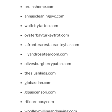
bruinshome.com
annascleaningsvc.com
wolfcitytattoo.com
oysterbayturkeytrot.com
lafronterarestauranteybar.com
lilyandrosetearoom.com
olivesburgberrypatch.com
theslushkids.com
giobastian.com
glpascensori.com
rifloorepoxy.com
woolleymillingandpaving.com