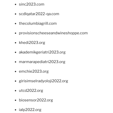
sinc2023.com
scdlqatar2022-qa.com
thecolumbiagrill.com
provisionscheeseandwineshoppe.com
khedi2023.org
akademikgeriatri2023.org
marmarapediatri2023.org
emchie2023.org
girisimselradyoloji2022.org
utcd2022.org
biosensor2022.org
ialp2022.org