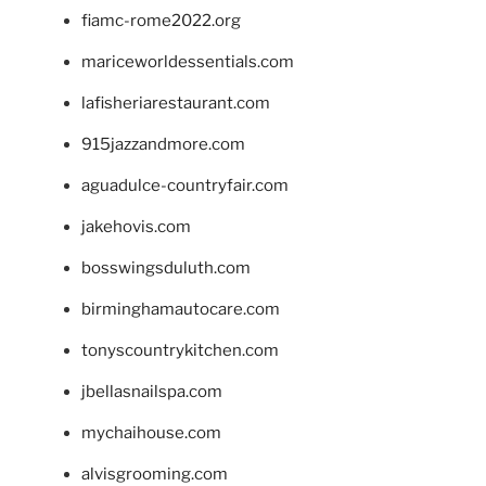
fiamc-rome2022.org
mariceworldessentials.com
lafisheriarestaurant.com
915jazzandmore.com
aguadulce-countryfair.com
jakehovis.com
bosswingsduluth.com
birminghamautocare.com
tonyscountrykitchen.com
jbellasnailspa.com
mychaihouse.com
alvisgrooming.com