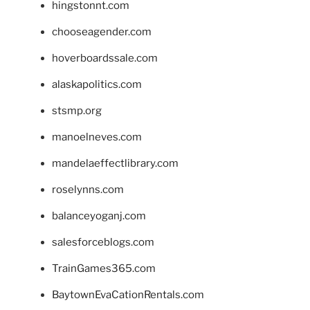
hingstonnt.com
chooseagender.com
hoverboardssale.com
alaskapolitics.com
stsmp.org
manoelneves.com
mandelaeffectlibrary.com
roselynns.com
balanceyoganj.com
salesforceblogs.com
TrainGames365.com
BaytownEvaCationRentals.com