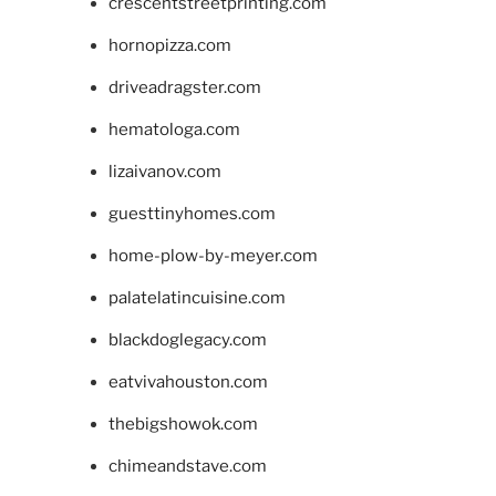
crescentstreetprinting.com
hornopizza.com
driveadragster.com
hematologa.com
lizaivanov.com
guesttinyhomes.com
home-plow-by-meyer.com
palatelatincuisine.com
blackdoglegacy.com
eatvivahouston.com
thebigshowok.com
chimeandstave.com