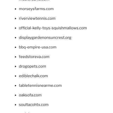
morseysfarms.com
riverviewtennis.com
official-kelly-toys-squishmallows.com
displaygardenonsuncrest.org
bbq-empire-usa.com
feedstoreva.com
drogopets.com
ediblechalk.com
tabletennisnearme.com
oaksofa.com
soultacohtx.com