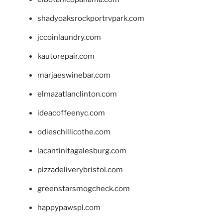
shadyoaksrockportrvpark.com
jccoinlaundry.com
kautorepair.com
marjaeswinebar.com
elmazatlanclinton.com
ideacoffeenyc.com
odieschillicothe.com
lacantinitagalesburg.com
pizzadeliverybristol.com
greenstarsmogcheck.com
happypawspl.com