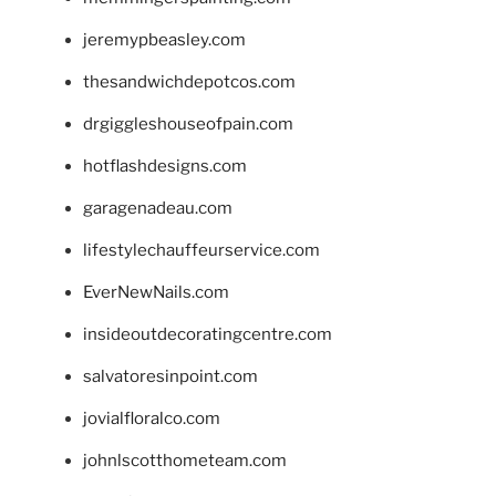
jeremypbeasley.com
thesandwichdepotcos.com
drgiggleshouseofpain.com
hotflashdesigns.com
garagenadeau.com
lifestylechauffeurservice.com
EverNewNails.com
insideoutdecoratingcentre.com
salvatoresinpoint.com
jovialfloralco.com
johnlscotthometeam.com