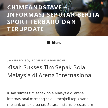
Skip
CHIMEANDSTAVE –
to
INFORMASI SEPUTAR BERITA
content
SPORT TERBARU DAN
TERUPDATE
Menu
POSTED
JANUARY 30, 2025
BY
ADMINCHI
ON
Kisah Sukses Tim Sepak Bola
Malaysia di Arena Internasional
Kisah sukses tim sepak bola Malaysia di arena
internasional memang selalu menjadi topik yang
menarik untuk dibahas. Secara historis, prestasi tim