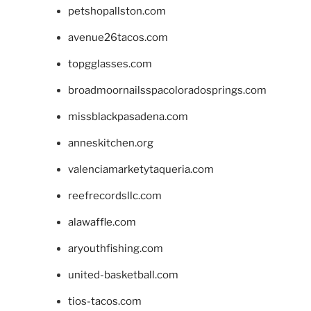
petshopallston.com
avenue26tacos.com
topgglasses.com
broadmoornailsspacoloradosprings.com
missblackpasadena.com
anneskitchen.org
valenciamarketytaqueria.com
reefrecordsllc.com
alawaffle.com
aryouthfishing.com
united-basketball.com
tios-tacos.com