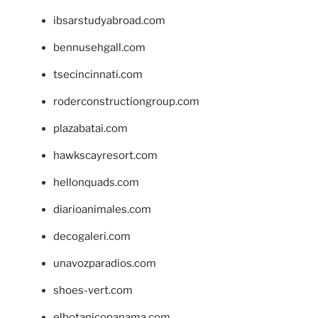
ibsarstudyabroad.com
bennusehgall.com
tsecincinnati.com
roderconstructiongroup.com
plazabatai.com
hawkscayresort.com
hellonquads.com
diarioanimales.com
decogaleri.com
unavozparadios.com
shoes-vert.com
elbotanicopanama.com