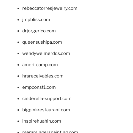
rebeccatorresjewelry.com
jmpbliss.com
drjorgerico.com
queensushipa.com
wendyweimerdds.com
ameri-camp.com
hrsreceivables.com
empconst1.com
cinderella-support.com
bigpinkrestaurant.com
inspirehuahin.com
memmingerspainting.com