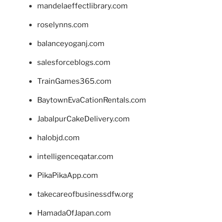
mandelaeffectlibrary.com
roselynns.com
balanceyoganj.com
salesforceblogs.com
TrainGames365.com
BaytownEvaCationRentals.com
JabalpurCakeDelivery.com
halobjd.com
intelligenceqatar.com
PikaPikaApp.com
takecareofbusinessdfw.org
HamadaOfJapan.com