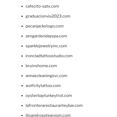
cafecito-satx.com
graduacionviu2023.com
pecanjackstogo.com
zengardendayspa.com
sparklejewelryinc.com
ironcladtattoostudio.com
bruinshome.com
annascleaningsvc.com
wolfcitytattoo.com
oysterbayturkeytrot.com
lafronterarestauranteybar.com
lilyandrosetearoom.com