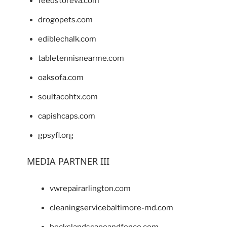
feedstoreva.com
drogopets.com
ediblechalk.com
tabletennisnearme.com
oaksofa.com
soultacohtx.com
capishcaps.com
gpsyfl.org
MEDIA PARTNER III
vwrepairarlington.com
cleaningservicebaltimore-md.com
beckslandscapeandfence.com