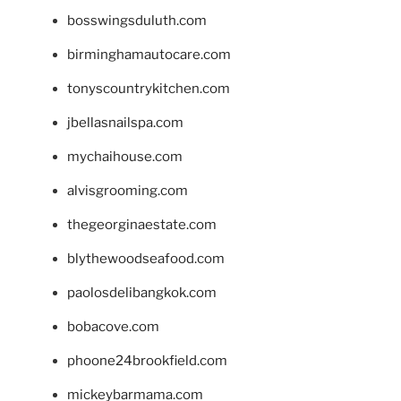
bosswingsduluth.com
birminghamautocare.com
tonyscountrykitchen.com
jbellasnailspa.com
mychaihouse.com
alvisgrooming.com
thegeorginaestate.com
blythewoodseafood.com
paolosdelibangkok.com
bobacove.com
phoone24brookfield.com
mickeybarmama.com