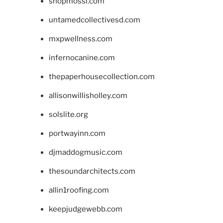
shopmossi.com
untamedcollectivesd.com
mxpwellness.com
infernocanine.com
thepaperhousecollection.com
allisonwillisholley.com
solslite.org
portwayinn.com
djmaddogmusic.com
thesoundarchitects.com
allin1roofing.com
keepjudgewebb.com