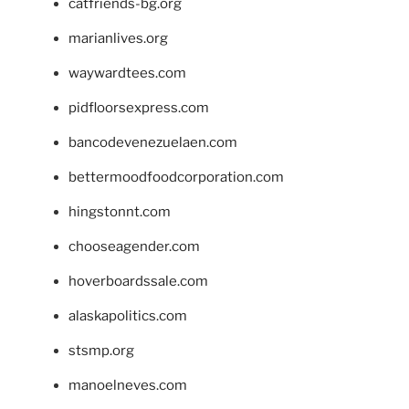
catfriends-bg.org
marianlives.org
waywardtees.com
pidfloorsexpress.com
bancodevenezuelaen.com
bettermoodfoodcorporation.com
hingstonnt.com
chooseagender.com
hoverboardssale.com
alaskapolitics.com
stsmp.org
manoelneves.com