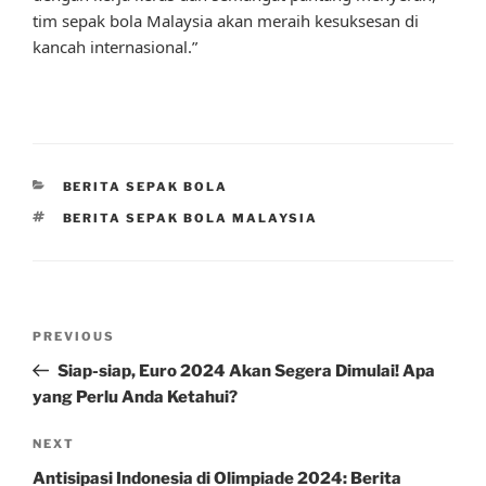
tim sepak bola Malaysia akan meraih kesuksesan di
kancah internasional.”
CATEGORIES
BERITA SEPAK BOLA
TAGS
BERITA SEPAK BOLA MALAYSIA
Post
Previous
PREVIOUS
navigation
Post
Siap-siap, Euro 2024 Akan Segera Dimulai! Apa
yang Perlu Anda Ketahui?
Next
NEXT
Post
Antisipasi Indonesia di Olimpiade 2024: Berita