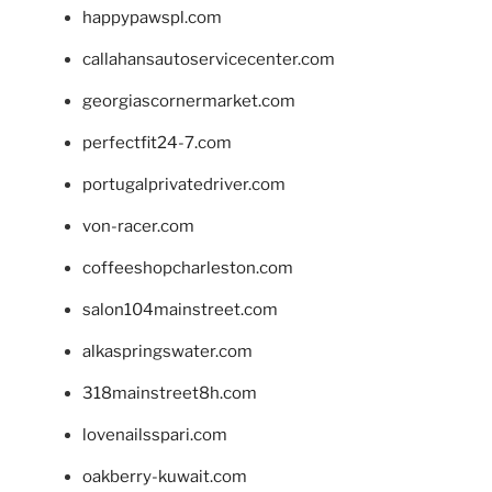
happypawspl.com
callahansautoservicecenter.com
georgiascornermarket.com
perfectfit24-7.com
portugalprivatedriver.com
von-racer.com
coffeeshopcharleston.com
salon104mainstreet.com
alkaspringswater.com
318mainstreet8h.com
lovenailsspari.com
oakberry-kuwait.com