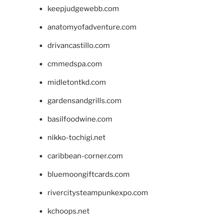
keepjudgewebb.com
anatomyofadventure.com
drivancastillo.com
cmmedspa.com
midletontkd.com
gardensandgrills.com
basilfoodwine.com
nikko-tochigi.net
caribbean-corner.com
bluemoongiftcards.com
rivercitysteampunkexpo.com
kchoops.net