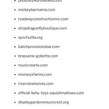
phoone24brookfield.com
mickeybarmama.com
roadwayconstructioninc.com
shopdragonflyboutique.com
sportszilla.org
batchprovisionsbar.com
brasserie-gobette.com
musicrearte.com
morseysfarms.com
riverviewtennis.com
official-kelly-toys-squishmallows.com
displaygardenonsuncrest.org