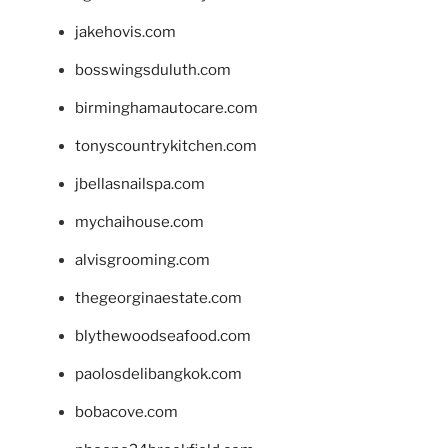
jakehovis.com
bosswingsduluth.com
birminghamautocare.com
tonyscountrykitchen.com
jbellasnailspa.com
mychaihouse.com
alvisgrooming.com
thegeorginaestate.com
blythewoodseafood.com
paolosdelibangkok.com
bobacove.com