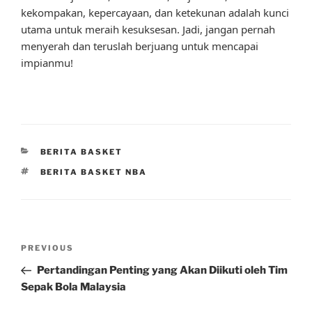
kekompakan, kepercayaan, dan ketekunan adalah kunci
utama untuk meraih kesuksesan. Jadi, jangan pernah
menyerah dan teruslah berjuang untuk mencapai
impianmu!
CATEGORIES
BERITA BASKET
TAGS
BERITA BASKET NBA
Post
Previous
PREVIOUS
navigation
Post
Pertandingan Penting yang Akan Diikuti oleh Tim
Sepak Bola Malaysia