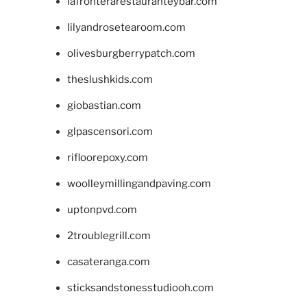
lafronterarestauranteybar.com
lilyandrosetearoom.com
olivesburgberrypatch.com
theslushkids.com
giobastian.com
glpascensori.com
rifloorepoxy.com
woolleymillingandpaving.com
uptonpvd.com
2troublegrill.com
casateranga.com
sticksandstonesstudiooh.com