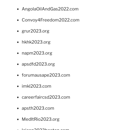
AngolaOilAndGas2022.com
Convoy4Freedom2022.com
grur2023.org
hkhk2023.org
napm2023.org
apsdfd2023.org
forumausape2023.com
imkl2023.com
careerfaircsd2023.com
apsth2023.com
MedItRio2023.org