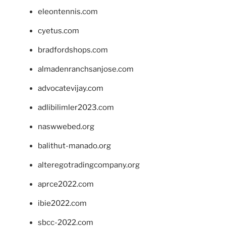
eleontennis.com
cyetus.com
bradfordshops.com
almadenranchsanjose.com
advocatevijay.com
adlibilimler2023.com
naswwebed.org
balithut-manado.org
alteregotradingcompany.org
aprce2022.com
ibie2022.com
sbcc-2022.com