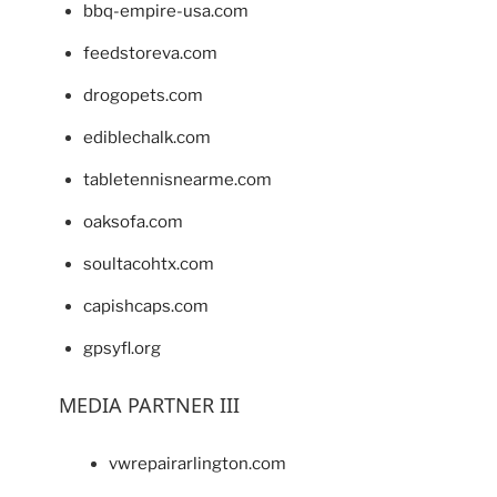
bbq-empire-usa.com
feedstoreva.com
drogopets.com
ediblechalk.com
tabletennisnearme.com
oaksofa.com
soultacohtx.com
capishcaps.com
gpsyfl.org
MEDIA PARTNER III
vwrepairarlington.com