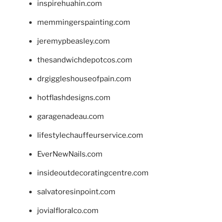
inspirehuahin.com
memmingerspainting.com
jeremypbeasley.com
thesandwichdepotcos.com
drgiggleshouseofpain.com
hotflashdesigns.com
garagenadeau.com
lifestylechauffeurservice.com
EverNewNails.com
insideoutdecoratingcentre.com
salvatoresinpoint.com
jovialfloralco.com