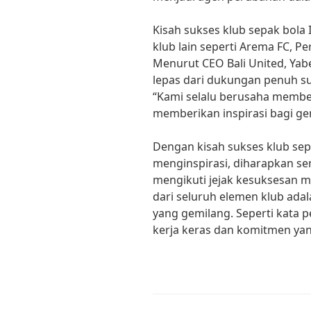
Kisah sukses klub sepak bola I
klub lain seperti Arema FC, Pe
Menurut CEO Bali United, Yab
lepas dari dukungan penuh su
“Kami selalu berusaha member
memberikan inspirasi bagi ge
Dengan kisah sukses klub sep
menginspirasi, diharapkan se
mengikuti jejak kesuksesan m
dari seluruh elemen klub ada
yang gemilang. Seperti kata 
kerja keras dan komitmen yan