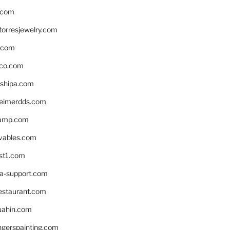
.com
torresjewelry.com
s.com
ico.com
shipa.com
eimerdds.com
camp.com
ivables.com
st1.com
la-support.com
estaurant.com
uahin.com
erspainting.com