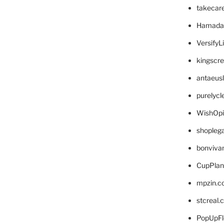
takecar
Hamada
VersifyL
kingscr
antaeus
purelyc
WishOp
shopleg
bonviva
CupPlan
mpzin.c
stcreal.
PopUpFl