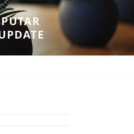
EPUTAR
RUPDATE