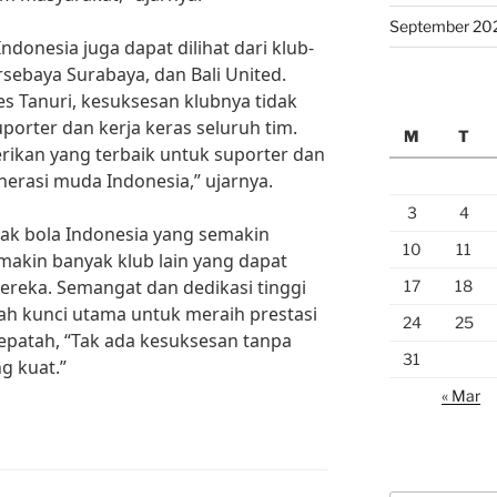
September 20
ndonesia juga dapat dilihat dari klub-
rsebaya Surabaya, dan Bali United.
es Tanuri, kesuksesan klubnya tidak
porter dan kerja keras seluruh tim.
M
T
ikan yang terbaik untuk suporter dan
nerasi muda Indonesia,” ujarnya.
3
4
ak bola Indonesia yang semakin
10
11
makin banyak klub lain yang dapat
ereka. Semangat dan dedikasi tinggi
17
18
lah kunci utama untuk meraih prestasi
24
25
pepatah, “Tak ada kesuksesan tanpa
31
g kuat.”
« Mar