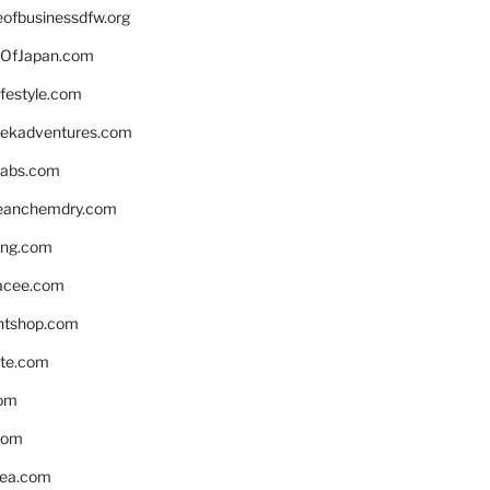
eofbusinessdfw.org
OfJapan.com
ifestyle.com
eekadventures.com
labs.com
leanchemdry.com
ing.com
acee.com
ntshop.com
te.com
om
com
ea.com