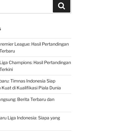
Search
S
Premier League: Hasil Pertandingan
Terbaru
 Liga Champions: Hasil Pertandingan
erkini
rbaru: Timnas Indonesia Siap
uat di Kualifikasi Piala Dunia
ngsung: Berita Terbaru dan
ru Liga Indonesia: Siapa yang