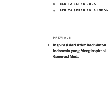
CATEGORIES
BERITA SEPAK BOLA
TAGS
BERITA SEPAK BOLA INDO
Post
Previous
PREVIOUS
navigation
Post
Inspirasi dari Atlet Badminton
Indonesia yang Menginspirasi
Generasi Muda