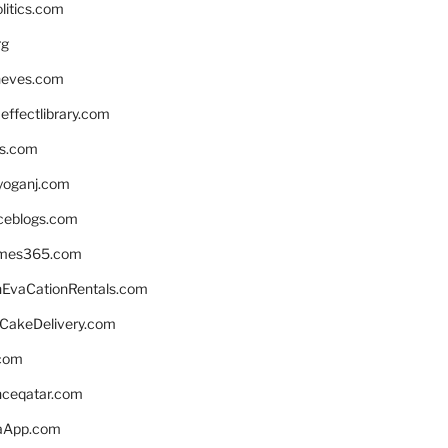
litics.com
rg
neves.com
ffectlibrary.com
ns.com
yoganj.com
rceblogs.com
ames365.com
EvaCationRentals.com
rCakeDelivery.com
.com
enceqatar.com
aApp.com