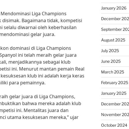
January 2026
g Mendominasi Liga Champions
December 20
disimak. Bagaimana tidak, kompetisi
ni selalu diwarnai oleh keberhasilan
September 20
mendominasi gelar juara.
August 2025
 ikon dominasi di Liga Champions
July 2025
Spanyol ini telah meraih gelar juara
June 2025
ali, menjadikannya sebagai klub
etisi ini. Menurut mantan pemain Real
March 2025
 kesuksesan klub ini adalah kerja keras
iliki para pemainnya.
February 2025
January 2025
aih gelar juara di Liga Champions,
mbuktikan bahwa mereka adalah klub
December 20
etisi ini. Mentalitas juara dan
November 20
nci utama kesuksesan mereka,” ujar
October 2024