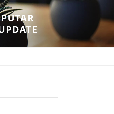
EPUTAR
RUPDATE