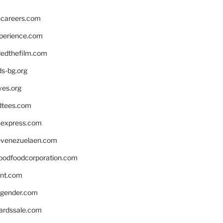
hcareers.com
xperience.com
edthefilm.com
ds-bg.org
ves.org
tees.com
rsexpress.com
venezuelaen.com
oodfoodcorporation.com
nnt.com
gender.com
ardssale.com