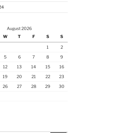
24
August 2026
W
T
F
S
S
1
2
5
6
7
8
9
12
13
14
15
16
19
20
21
22
23
26
27
28
29
30