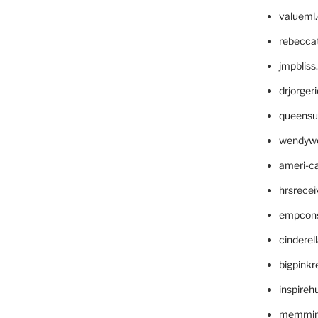
valueml
rebecca
jmpblis
drjorger
queensu
wendyw
ameri-
hrsrece
empcon
cinderel
bigpinkr
inspireh
memming