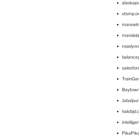
alaskapo
stsmp.o
manoel
mandelae
roselyn
balance
salesfo
TrainG
Baytown
Jabalpu
halobjd
intellig
PikaPik