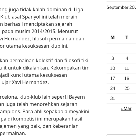
September 20
yang juga tidak kalah dominan di Liga
lub asal Spanyol ini telah meraih
dan berhasil menciptakan sejarah
s pada musim 2014/2015. Menurut
M
T
i Hernandez, filosofi permainan dan
r utama kesuksesan klub ini.
3
4
n permainan kolektif dan filosofi tiki-
lit untuk dikalahkan. Kekompakan tim
10
11
njadi kunci utama kesuksesan
17
18
 ujar Xavi Hernandez.
24
25
celona, klub-klub lain seperti Bayern
31
lan juga telah menorehkan sejarah
« Mar
ampions. Para ahli sepakbola meyakini
pa di kompetisi ini merupakan hasil
najemen yang baik, dan keberanian
 permainan.