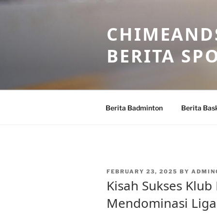
Skip
to
CHIMEANDS
content
BERITA SP
Berita Badminton
Berita Bas
POSTED
FEBRUARY 23, 2025
BY
ADMIN
ON
Kisah Sukses Klub
Mendominasi Lig