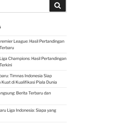
Search
S
Premier League: Hasil Pertandingan
Terbaru
 Liga Champions: Hasil Pertandingan
erkini
rbaru: Timnas Indonesia Siap
uat di Kualifikasi Piala Dunia
ngsung: Berita Terbaru dan
ru Liga Indonesia: Siapa yang