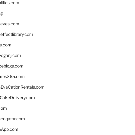
litics.com
rg
neves.com
ffectlibrary.com
ns.com
yoganj.com
rceblogs.com
ames365.com
EvaCationRentals.com
rCakeDelivery.com
.com
enceqatar.com
aApp.com