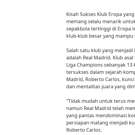
Kisah Sukses Klub Eropa yan
memang selalu menarik untuk 
sepakbola tertinggi di Eropa i
klub-klub besar yang mampu 
Salah satu klub yang menjadi
adalah Real Madrid. Klub asal 
Liga Champions sebanyak 13 k
tersukses dalam sejarah komp
Madrid, Roberto Carlos, kunci
dan mentalitas juara yang dim
“Tidak mudah untuk terus mer
namun Real Madrid telah me
yang pantas mendominasi komp
persiapan matang menjadi ku
Roberto Carlos.