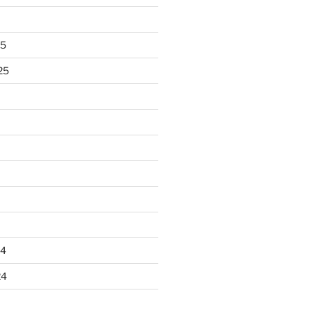
25
25
24
24