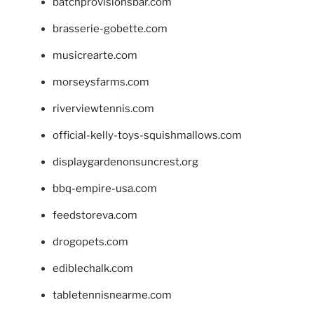
batchprovisionsbar.com
brasserie-gobette.com
musicrearte.com
morseysfarms.com
riverviewtennis.com
official-kelly-toys-squishmallows.com
displaygardenonsuncrest.org
bbq-empire-usa.com
feedstoreva.com
drogopets.com
ediblechalk.com
tabletennisnearme.com