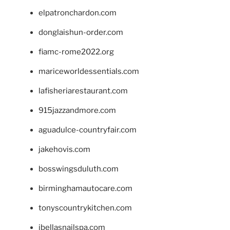
elpatronchardon.com
donglaishun-order.com
fiamc-rome2022.org
mariceworldessentials.com
lafisheriarestaurant.com
915jazzandmore.com
aguadulce-countryfair.com
jakehovis.com
bosswingsduluth.com
birminghamautocare.com
tonyscountrykitchen.com
jbellasnailspa.com