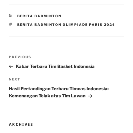
CATEGORIES
BERITA BADMINTON
TAGS
BERITA BADMINTON OLIMPIADE PARIS 2024
Post
Previous
PREVIOUS
navigation
Post
Kabar Terbaru Tim Basket Indonesia
Next
NEXT
Post
Hasil Pertandingan Terbaru Timnas Indonesia:
Kemenangan Telak atas Tim Lawan
ARCHIVES