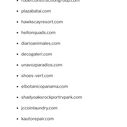
roderconstructiongroup.com
plazabatai.com
hawkscayresort.com
hellonquads.com
diarioanimales.com
decogaleri.com
unavozparadios.com
shoes-vert.com
elbotanicopanama.com
shadyoaksrockportrvpark.com
jccoinlaundry.com
kautorepair.com