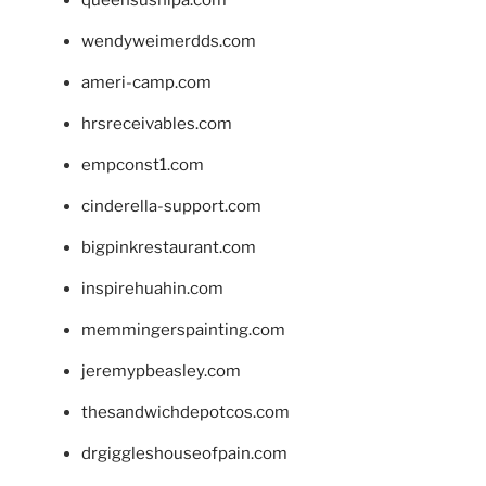
queensushipa.com
wendyweimerdds.com
ameri-camp.com
hrsreceivables.com
empconst1.com
cinderella-support.com
bigpinkrestaurant.com
inspirehuahin.com
memmingerspainting.com
jeremypbeasley.com
thesandwichdepotcos.com
drgiggleshouseofpain.com