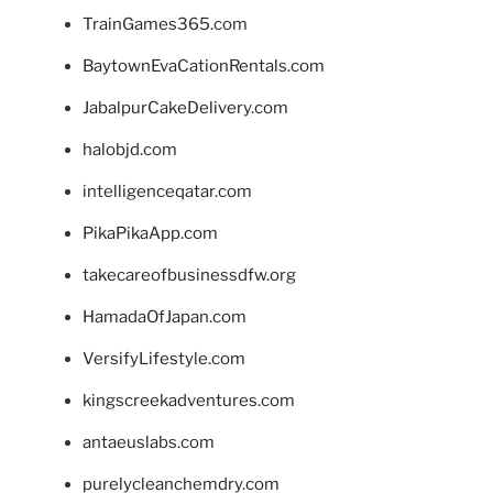
TrainGames365.com
BaytownEvaCationRentals.com
JabalpurCakeDelivery.com
halobjd.com
intelligenceqatar.com
PikaPikaApp.com
takecareofbusinessdfw.org
HamadaOfJapan.com
VersifyLifestyle.com
kingscreekadventures.com
antaeuslabs.com
purelycleanchemdry.com