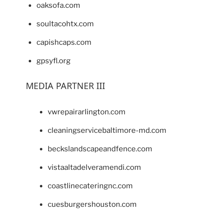
oaksofa.com
soultacohtx.com
capishcaps.com
gpsyfl.org
MEDIA PARTNER III
vwrepairarlington.com
cleaningservicebaltimore-md.com
beckslandscapeandfence.com
vistaaltadelveramendi.com
coastlinecateringnc.com
cuesburgershouston.com