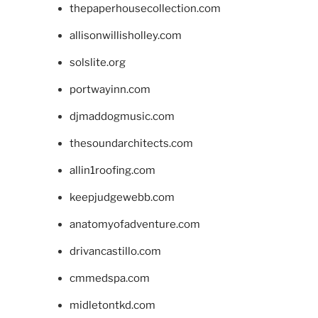
thepaperhousecollection.com
allisonwillisholley.com
solslite.org
portwayinn.com
djmaddogmusic.com
thesoundarchitects.com
allin1roofing.com
keepjudgewebb.com
anatomyofadventure.com
drivancastillo.com
cmmedspa.com
midletontkd.com