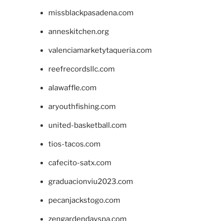
missblackpasadena.com
anneskitchen.org
valenciamarketytaqueria.com
reefrecordsllc.com
alawaffle.com
aryouthfishing.com
united-basketball.com
tios-tacos.com
cafecito-satx.com
graduacionviu2023.com
pecanjackstogo.com
zengardendayspa.com