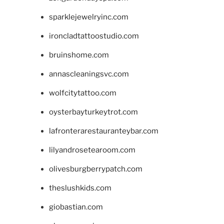
sparklejewelryinc.com
ironcladtattoostudio.com
bruinshome.com
annascleaningsvc.com
wolfcitytattoo.com
oysterbayturkeytrot.com
lafronterarestauranteybar.com
lilyandrosetearoom.com
olivesburgberrypatch.com
theslushkids.com
giobastian.com