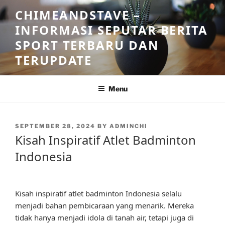
Skip
CHIMEANDSTAVE –
to
INFORMASI SEPUTAR BERITA
content
SPORT TERBARU DAN
TERUPDATE
Menu
POSTED
SEPTEMBER 28, 2024
BY
ADMINCHI
ON
Kisah Inspiratif Atlet Badminton
Indonesia
Kisah inspiratif atlet badminton Indonesia selalu
menjadi bahan pembicaraan yang menarik. Mereka
tidak hanya menjadi idola di tanah air, tetapi juga di