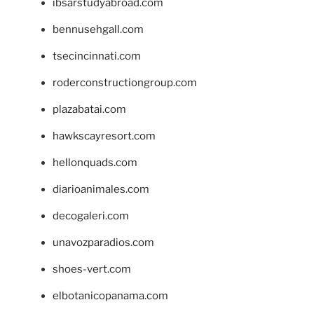
ibsarstudyabroad.com
bennusehgall.com
tsecincinnati.com
roderconstructiongroup.com
plazabatai.com
hawkscayresort.com
hellonquads.com
diarioanimales.com
decogaleri.com
unavozparadios.com
shoes-vert.com
elbotanicopanama.com