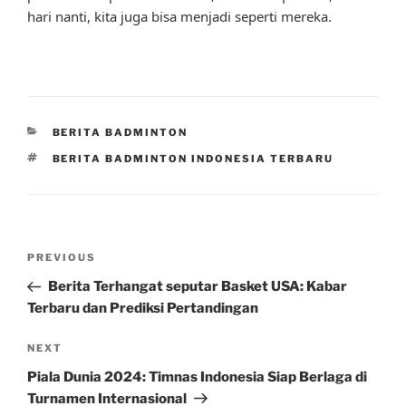
hari nanti, kita juga bisa menjadi seperti mereka.
CATEGORIES
BERITA BADMINTON
TAGS
BERITA BADMINTON INDONESIA TERBARU
Post
Previous
PREVIOUS
navigation
Post
Berita Terhangat seputar Basket USA: Kabar
Terbaru dan Prediksi Pertandingan
Next
NEXT
Post
Piala Dunia 2024: Timnas Indonesia Siap Berlaga di
Turnamen Internasional