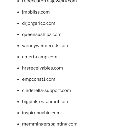
rebeccatorresjewelry.com
jmpbliss.com
drjorgerico.com
queensushipa.com
wendyweimerdds.com
ameri-camp.com
hrsreceivables.com
empconst1.com
cinderella-support.com
bigpinkrestaurant.com
inspirehuahin.com
memmingerspainting.com