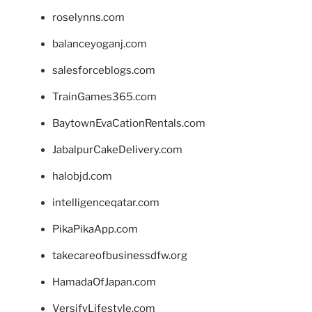
roselynns.com
balanceyoganj.com
salesforceblogs.com
TrainGames365.com
BaytownEvaCationRentals.com
JabalpurCakeDelivery.com
halobjd.com
intelligenceqatar.com
PikaPikaApp.com
takecareofbusinessdfw.org
HamadaOfJapan.com
VersifyLifestyle.com