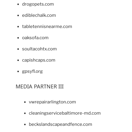
drogopets.com
ediblechalk.com
tabletennisnearme.com
oaksofa.com
soultacohtx.com
capishcaps.com
gpsyfl.org
MEDIA PARTNER III
vwrepairarlington.com
cleaningservicebaltimore-md.com
beckslandscapeandfence.com