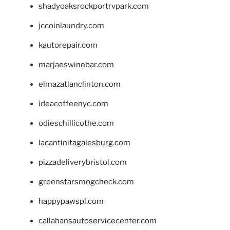
shadyoaksrockportrvpark.com
jccoinlaundry.com
kautorepair.com
marjaeswinebar.com
elmazatlanclinton.com
ideacoffeenyc.com
odieschillicothe.com
lacantinitagalesburg.com
pizzadeliverybristol.com
greenstarsmogcheck.com
happypawspl.com
callahansautoservicecenter.com