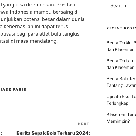
Search
l yang bisa diremehkan. Prestasi
for:
ahwa Indonesia mampu bersaing di
nunjukkan potensi besar dalam dunia
 keberhasilan ini dapat terus
RECENT POST
ivasi bagi para atlet bulu tangkis
stasi di masa mendatang.
Berita Terkini 
dan Klasemen 
Berita Terbaru
dan Klasemen T
Berita Bola Te
Tantang Lawan K
IADE PARIS
Update Skor La
Terlengkap
Klasemen Terba
Memimpin?
NEXT
Next
Post
:
Berita Sepak Bola Terbaru 2024: