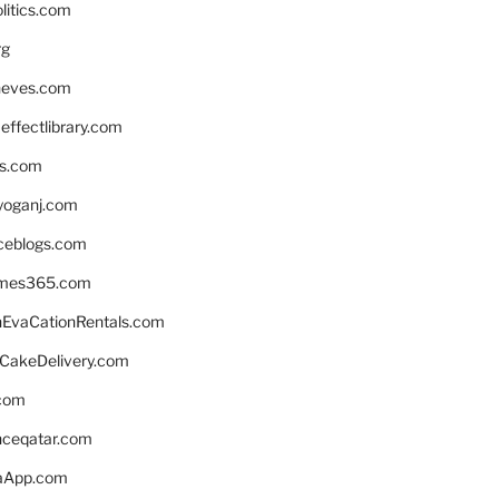
litics.com
rg
neves.com
ffectlibrary.com
ns.com
yoganj.com
rceblogs.com
ames365.com
EvaCationRentals.com
rCakeDelivery.com
.com
enceqatar.com
aApp.com