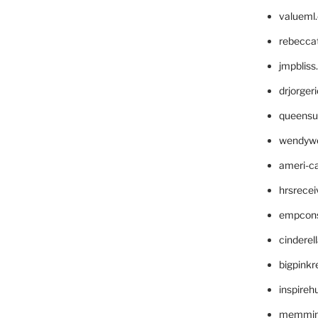
valueml
rebecca
jmpblis
drjorger
queensu
wendyw
ameri-
hrsrece
empcon
cinderel
bigpinkr
inspireh
memming