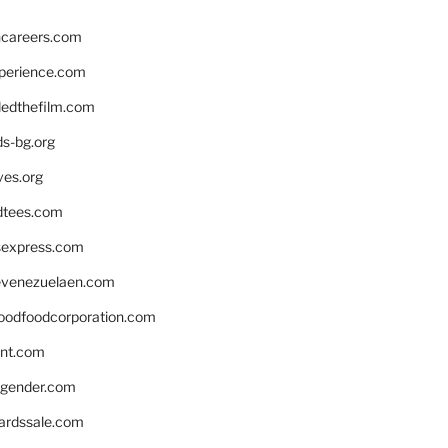
hcareers.com
xperience.com
edthefilm.com
ds-bg.org
ves.org
tees.com
rsexpress.com
venezuelaen.com
oodfoodcorporation.com
nnt.com
gender.com
ardssale.com