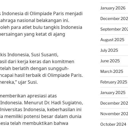
January 2026
 Indonesia di Olimpiade Paris menjadi
December 20
ahraga nasional belakangan ini.
oleh para atlet bulu tangkis Indonesia
September 20
persaingan yang ketat di ajang
August 2025
July 2025
is Indonesia, Susi Susanti,
June 2025
asil dari kerja keras dan komitmen
a telah berlatih dengan sungguh-
March 2025
pai hasil terbaik di Olimpiade Paris.
reka,” ujar Susi.
February 2025
January 2025
 memberikan apresiasi atas
 Indonesia. Menurut Dr. Hadi Sugiatno,
December 20
niversitas Indonesia, keberhasilan ini
November 20
 memiliki potensi besar dalam dunia
donesia telah membuktikan bahwa
October 2024