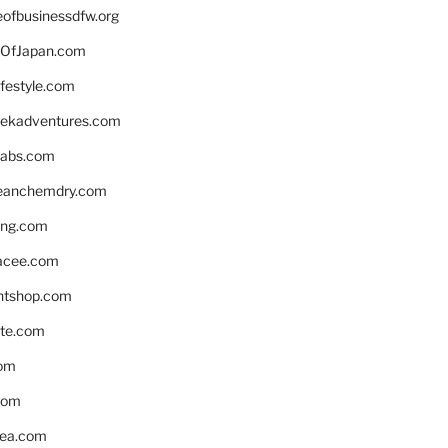
eofbusinessdfw.org
OfJapan.com
ifestyle.com
eekadventures.com
labs.com
leanchemdry.com
ing.com
acee.com
ntshop.com
te.com
om
com
ea.com