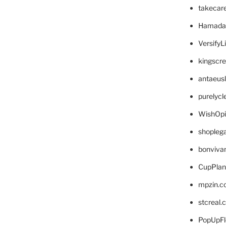
takecar
Hamada
VersifyL
kingscr
antaeus
purelyc
WishOp
shopleg
bonviva
CupPlan
mpzin.c
stcreal.
PopUpFl