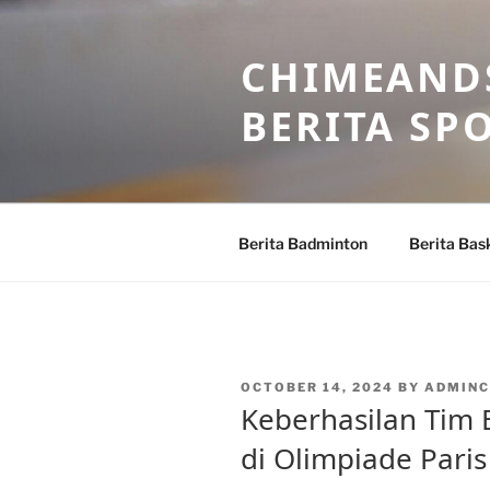
Skip
to
CHIMEANDS
content
BERITA SP
Berita Badminton
Berita Bas
POSTED
OCTOBER 14, 2024
BY
ADMINC
ON
Keberhasilan Tim 
di Olimpiade Paris