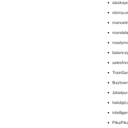
alaskapo
stsmp.o
manoel
mandelae
roselyn
balance
salesfo
TrainG
Baytown
Jabalpu
halobjd
intellig
PikaPik