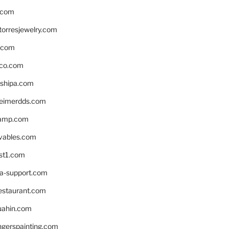
.com
torresjewelry.com
s.com
ico.com
shipa.com
eimerdds.com
camp.com
ivables.com
st1.com
la-support.com
estaurant.com
uahin.com
erspainting.com