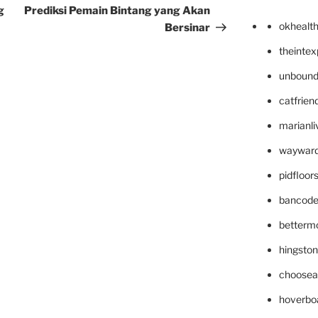
g
Prediksi Pemain Bintang yang Akan
okhealt
Bersinar
theinte
unbound
catfrien
marianli
wayward
pidfloo
bancode
betterm
hingsto
choosea
hoverbo