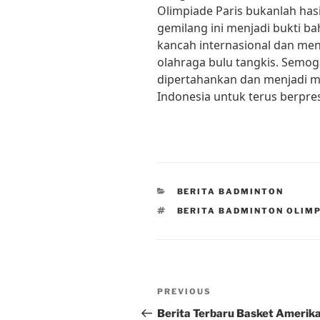
Olimpiade Paris bukanlah hasi
gemilang ini menjadi bukti b
kancah internasional dan me
olahraga bulu tangkis. Semoga
dipertahankan dan menjadi mot
Indonesia untuk terus berpre
CATEGORIES
BERITA BADMINTON
TAGS
BERITA BADMINTON OLIMP
Post
Previous
PREVIOUS
navigation
Post
Berita Terbaru Basket Amerika