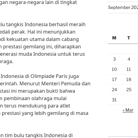
n negara-negara lain di tingkat
September 20
lu tangkis Indonesia berhasil meraih
dali perak. Hal ini menunjukkan
M
T
adi kekuatan utama dalam cabang
 prestasi gemilang ini, diharapkan
 generasi muda Indonesia untuk terus
3
4
hraga.
10
11
 Indonesia di Olimpiade Paris juga
17
18
erintah. Menurut Menteri Pemuda dan
24
25
estasi ini merupakan bukti bahwa
am pembinaan olahraga mulai
31
n terus mendukung para atlet
« Mar
 prestasi yang lebih gemilang di masa
n tim bulu tangkis Indonesia di