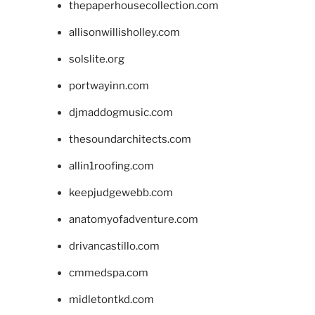
thepaperhousecollection.com
allisonwillisholley.com
solslite.org
portwayinn.com
djmaddogmusic.com
thesoundarchitects.com
allin1roofing.com
keepjudgewebb.com
anatomyofadventure.com
drivancastillo.com
cmmedspa.com
midletontkd.com