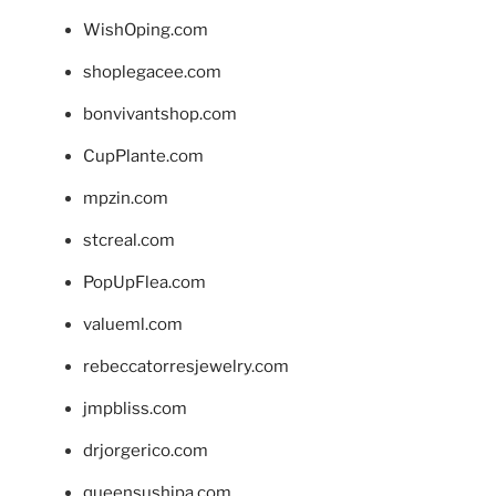
WishOping.com
shoplegacee.com
bonvivantshop.com
CupPlante.com
mpzin.com
stcreal.com
PopUpFlea.com
valueml.com
rebeccatorresjewelry.com
jmpbliss.com
drjorgerico.com
queensushipa.com