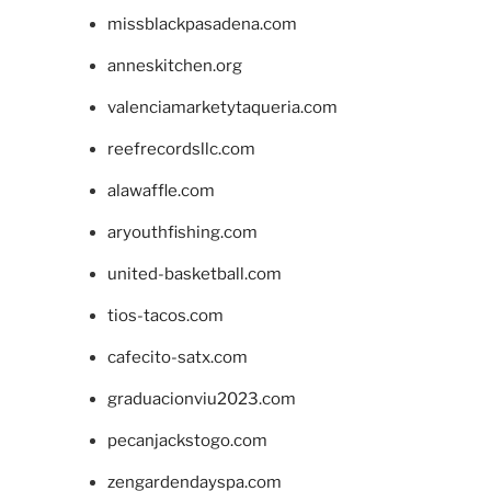
missblackpasadena.com
anneskitchen.org
valenciamarketytaqueria.com
reefrecordsllc.com
alawaffle.com
aryouthfishing.com
united-basketball.com
tios-tacos.com
cafecito-satx.com
graduacionviu2023.com
pecanjackstogo.com
zengardendayspa.com