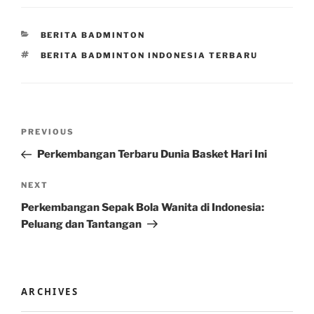
CATEGORIES
BERITA BADMINTON
TAGS
BERITA BADMINTON INDONESIA TERBARU
Post
Previous
PREVIOUS
navigation
Post
Perkembangan Terbaru Dunia Basket Hari Ini
Next
NEXT
Post
Perkembangan Sepak Bola Wanita di Indonesia:
Peluang dan Tantangan
ARCHIVES