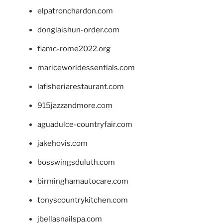
elpatronchardon.com
donglaishun-order.com
fiamc-rome2022.org
mariceworldessentials.com
lafisheriarestaurant.com
915jazzandmore.com
aguadulce-countryfair.com
jakehovis.com
bosswingsduluth.com
birminghamautocare.com
tonyscountrykitchen.com
jbellasnailspa.com