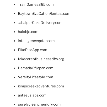
TrainGames365.com
BaytownEvaCationRentals.com
JabalpurCakeDelivery.com
halobjd.com
intelligenceqatar.com
PikaPikaApp.com
takecareofbusinessdfw.org
HamadaOfJapan.com
VersifyLifestyle.com
kingscreekadventures.com
antaeuslabs.com
purelycleanchemdry.com