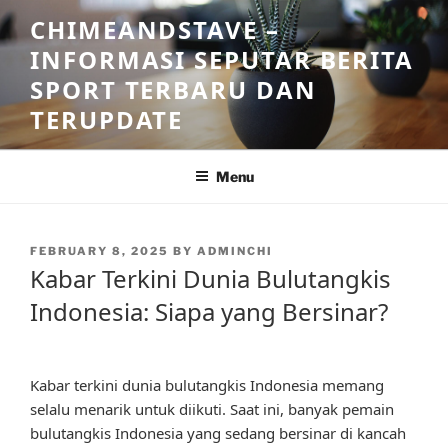
Skip
CHIMEANDSTAVE –
to
INFORMASI SEPUTAR BERITA
content
SPORT TERBARU DAN
TERUPDATE
Menu
POSTED
FEBRUARY 8, 2025
BY
ADMINCHI
ON
Kabar Terkini Dunia Bulutangkis
Indonesia: Siapa yang Bersinar?
Kabar terkini dunia bulutangkis Indonesia memang
selalu menarik untuk diikuti. Saat ini, banyak pemain
bulutangkis Indonesia yang sedang bersinar di kancah