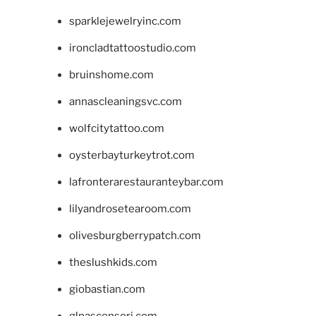
sparklejewelryinc.com
ironcladtattoostudio.com
bruinshome.com
annascleaningsvc.com
wolfcitytattoo.com
oysterbayturkeytrot.com
lafronterarestauranteybar.com
lilyandrosetearoom.com
olivesburgberrypatch.com
theslushkids.com
giobastian.com