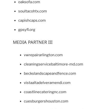
oaksofa.com
soultacohtx.com
capishcaps.com
gpsyfl.org
MEDIA PARTNER III
vwrepairarlington.com
cleaningservicebaltimore-md.com
beckslandscapeandfence.com
vistaaltadelveramendi.com
coastlinecateringnc.com
cuesburgershouston.com