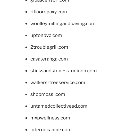
glpascensori.com
rifloorepoxy.com
woolleymillingandpaving.com
uptonpvd.com
2troublegrill.com
casateranga.com
sticksandstonesstudiooh.com
walkers-treeservice.com
shopmossi.com
untamedcollectivesd.com
mxpwellness.com
infernocanine.com