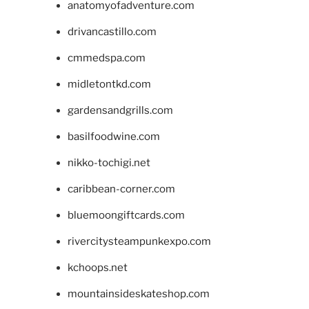
anatomyofadventure.com
drivancastillo.com
cmmedspa.com
midletontkd.com
gardensandgrills.com
basilfoodwine.com
nikko-tochigi.net
caribbean-corner.com
bluemoongiftcards.com
rivercitysteampunkexpo.com
kchoops.net
mountainsideskateshop.com