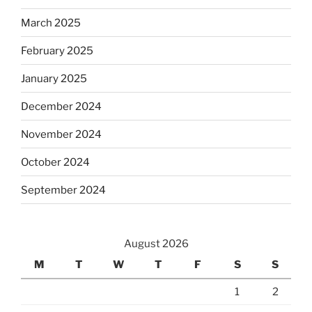
March 2025
February 2025
January 2025
December 2024
November 2024
October 2024
September 2024
August 2026
M
T
W
T
F
S
S
1
2