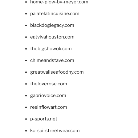
home-plow-by-meyer.com
palatelatincuisine.com
blackdoglegacy.com
eatvivahouston.com
thebigshowok.com
chimeandstave.com
greatwallseafoodny.com
theloverose.com
gabriovoice.com
resinflowart.com
p-sports.net
korsairstreetwear.com