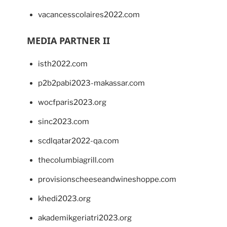
vacancesscolaires2022.com
MEDIA PARTNER II
isth2022.com
p2b2pabi2023-makassar.com
wocfparis2023.org
sinc2023.com
scdlqatar2022-qa.com
thecolumbiagrill.com
provisionscheeseandwineshoppe.com
khedi2023.org
akademikgeriatri2023.org