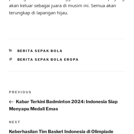
akan keluar sebagai juara di musim ini. Semua akan
terungkap di lapangan hijau.
CATEGORIES
BERITA SEPAK BOLA
TAGS
BERITA SEPAK BOLA EROPA
Post
Previous
PREVIOUS
navigation
Post
Kabar Terkini Badminton 2024: Indonesia Siap
Menyapu Medali Emas
Next
NEXT
Post
Keberhasilan Tim Basket Indonesia di Olimpiade