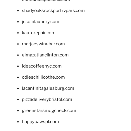
shadyoaksrockportrvpark.com
jccoinlaundry.com
kautorepair.com
marjaeswinebar.com
elmazatlanclinton.com
ideacoffeenyc.com
odieschillicothe.com
lacantinitagalesburg.com
pizzadeliverybristol.com
greenstarsmogcheck.com
happypawspl.com