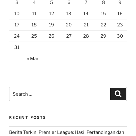
3
4
5
6
7
8
9
10
11
12
13
14
15
16
17
18
19
20
21
22
23
24
25
26
27
28
29
30
31
« Mar
Search
Search
for:
RECENT POSTS
Berita Terkini Premier League: Hasil Pertandingan dan