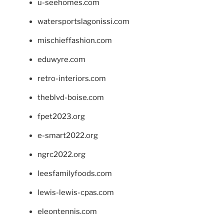
u-seehomes.com
watersportslagonissi.com
mischieffashion.com
eduwyre.com
retro-interiors.com
theblvd-boise.com
fpet2023.org
e-smart2022.org
ngrc2022.org
leesfamilyfoods.com
lewis-lewis-cpas.com
eleontennis.com