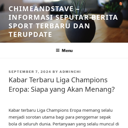
Skip
CHIMEANDSTAVE –
to
INFORMASI SEPUTAR BERITA
content
SPORT TERBARU DAN
TERUPDATE
Menu
POSTED
SEPTEMBER 7, 2024
BY
ADMINCHI
ON
Kabar Terbaru Liga Champions
Eropa: Siapa yang Akan Menang?
Kabar terbaru Liga Champions Eropa memang selalu
menjadi sorotan utama bagi para penggemar sepak
bola di seluruh dunia. Pertanyaan yang selalu muncul di