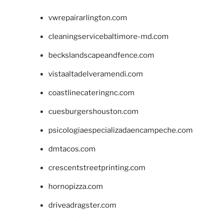
vwrepairarlington.com
cleaningservicebaltimore-md.com
beckslandscapeandfence.com
vistaaltadelveramendi.com
coastlinecateringnc.com
cuesburgershouston.com
psicologiaespecializadaencampeche.com
dmtacos.com
crescentstreetprinting.com
hornopizza.com
driveadragster.com