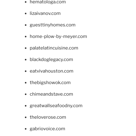
hematologa.com
lizaivanov.com
guesttinyhomes.com
home-plow-by-meyer.com
palatelatincuisine.com
blackdoglegacy.com
eatvivahouston.com
thebigshowok.com
chimeandstave.com
greatwallseafoodny.com
theloverose.com
gabriovoice.com