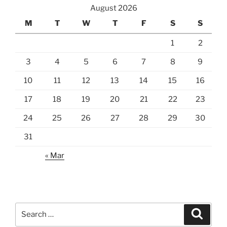
August 2026
M
T
W
T
F
S
S
1
2
3
4
5
6
7
8
9
10
11
12
13
14
15
16
17
18
19
20
21
22
23
24
25
26
27
28
29
30
31
« Mar
Search
Search
for: