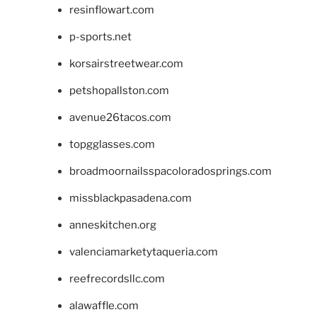
resinflowart.com
p-sports.net
korsairstreetwear.com
petshopallston.com
avenue26tacos.com
topgglasses.com
broadmoornailsspacoloradosprings.com
missblackpasadena.com
anneskitchen.org
valenciamarketytaqueria.com
reefrecordsllc.com
alawaffle.com