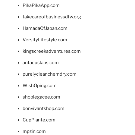
PikaPikaApp.com
takecareofbusinessdfw.org
HamadaOfJapan.com
VersifyLifestyle.com
kingscreekadventures.com
antaeuslabs.com
purelycleanchemdry.com
WishOping.com
shoplegacee.com
bonvivantshop.com
CupPlante.com
mpzin.com