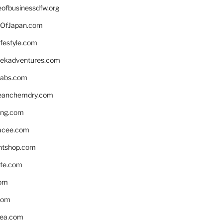
eofbusinessdfw.org
OfJapan.com
ifestyle.com
eekadventures.com
labs.com
leanchemdry.com
ing.com
acee.com
ntshop.com
te.com
om
com
ea.com