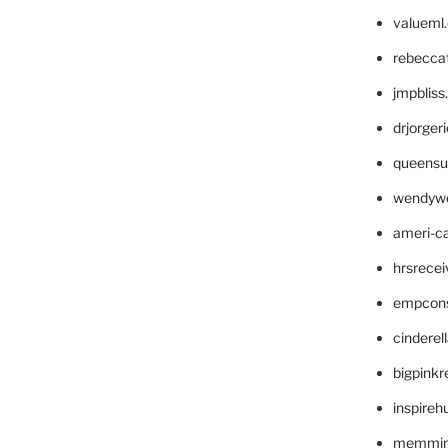
valueml
rebecca
jmpblis
drjorger
queensu
wendyw
ameri-
hrsrece
empcon
cinderel
bigpinkr
inspireh
memming