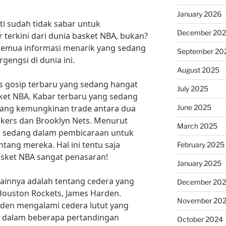
January 2026
sti sudah tidak sabar untuk
December 20
terkini dari dunia basket NBA, bukan?
 semua informasi menarik yang sedang
September 20
rgengsi di dunia ini.
August 2025
s gosip terbaru yang sedang hangat
July 2025
ket NBA. Kabar terbaru yang sedang
June 2025
ntang kemungkinan trade antara dua
Lakers dan Brooklyn Nets. Menurut
March 2025
m sedang dalam pembicaraan untuk
ang mereka. Hal ini tentu saja
February 2025
ket NBA sangat penasaran!
January 2025
 lainnya adalah tentang cedera yang
December 20
Houston Rockets, James Harden.
November 20
rden mengalami cedera lutut yang
n dalam beberapa pertandingan
October 2024