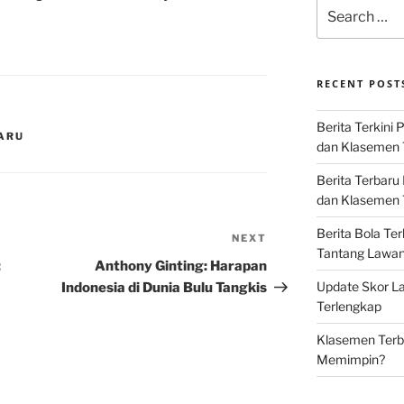
Search
for:
RECENT POST
Berita Terkini 
BARU
dan Klasemen 
Berita Terbaru
dan Klasemen T
Berita Bola Te
NEXT
Next
Tantang Lawan K
Post
:
Anthony Ginting: Harapan
Update Skor La
Indonesia di Dunia Bulu Tangkis
Terlengkap
Klasemen Terba
Memimpin?