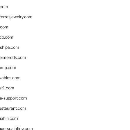
.com
torresjewelry.com
s.com
ico.com
shipa.com
eimerdds.com
camp.com
ivables.com
st1.com
la-support.com
estaurant.com
uahin.com
erspainting.com