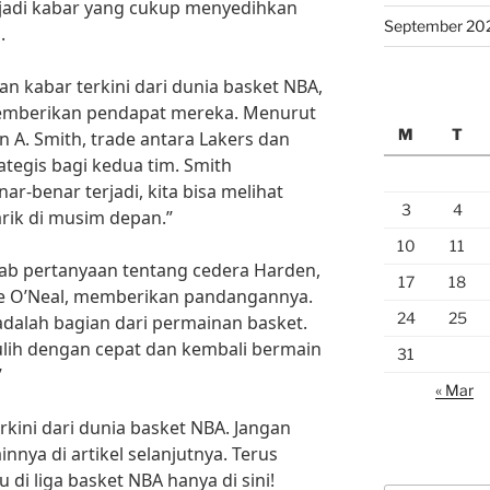
njadi kabar yang cukup menyedihkan
September 20
.
 kabar terkini dari dunia basket NBA,
memberikan pendapat mereka. Menurut
M
T
n A. Smith, trade antara Lakers dan
ategis bagi kedua tim. Smith
nar-benar terjadi, kita bisa melihat
3
4
rik di musim depan.”
10
11
ab pertanyaan tentang cedera Harden,
17
18
e O’Neal, memberikan pandangannya.
24
25
dalah bagian dari permainan basket.
lih dengan cepat dan kembali bermain
31
”
« Mar
rkini dari dunia basket NBA. Jangan
nnya di artikel selanjutnya. Terus
i liga basket NBA hanya di sini!