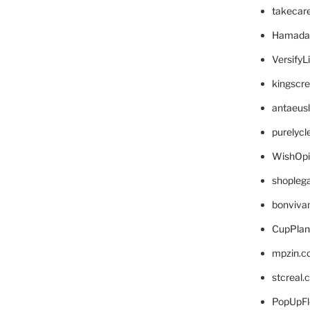
takecar
Hamada
VersifyL
kingscr
antaeus
purelyc
WishOp
shopleg
bonviva
CupPlan
mpzin.c
stcreal.
PopUpFl