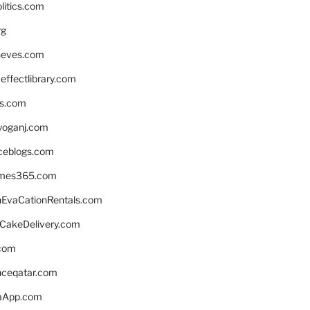
litics.com
rg
neves.com
ffectlibrary.com
ns.com
yoganj.com
rceblogs.com
ames365.com
EvaCationRentals.com
rCakeDelivery.com
.com
enceqatar.com
aApp.com