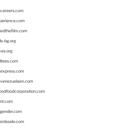
hcareers.com
xperience.com
edthefilm.com
ds-bg.org
ves.org
tees.com
rsexpress.com
venezuelaen.com
oodfoodcorporation.com
nnt.com
gender.com
ardssale.com