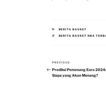
CATEGORIES
BERITA BASKET
TAGS
BERITA BASKET NBA TER
Post
Previous
PREVIOUS
navigation
Post
Prediksi Pemenang Euro 2024
Siapa yang Akan Menang?