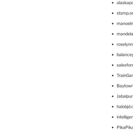
alaskapo
stsmp.o
manoel
mandelae
roselyn
balance
salesfo
TrainG
Baytown
Jabalpu
halobjd
intellig
PikaPik