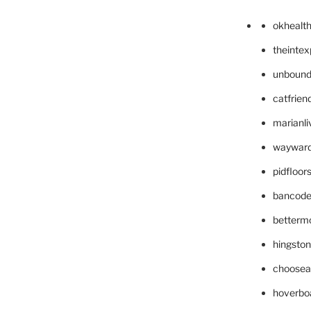
okhealt
theinte
unbound
catfrien
marianli
wayward
pidfloo
bancode
betterm
hingsto
choosea
hoverbo