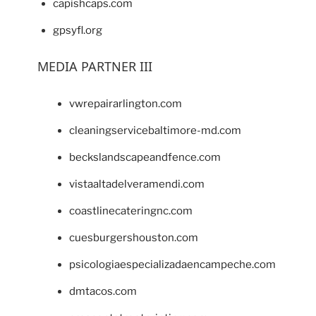
capishcaps.com
gpsyfl.org
MEDIA PARTNER III
vwrepairarlington.com
cleaningservicebaltimore-md.com
beckslandscapeandfence.com
vistaaltadelveramendi.com
coastlinecateringnc.com
cuesburgershouston.com
psicologiaespecializadaencampeche.com
dmtacos.com