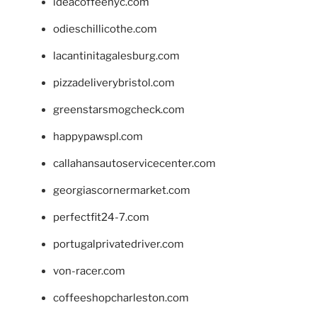
ideacoffeenyc.com
odieschillicothe.com
lacantinitagalesburg.com
pizzadeliverybristol.com
greenstarsmogcheck.com
happypawspl.com
callahansautoservicecenter.com
georgiascornermarket.com
perfectfit24-7.com
portugalprivatedriver.com
von-racer.com
coffeeshopcharleston.com