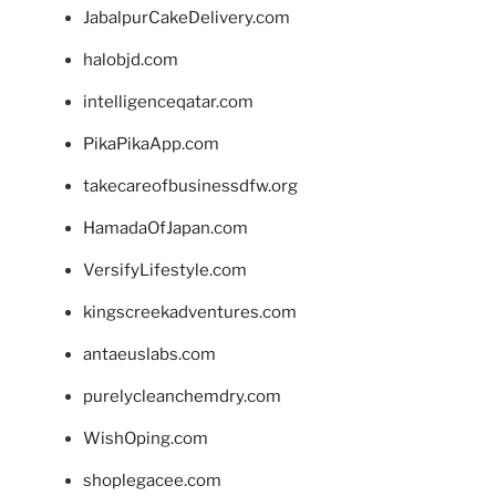
JabalpurCakeDelivery.com
halobjd.com
intelligenceqatar.com
PikaPikaApp.com
takecareofbusinessdfw.org
HamadaOfJapan.com
VersifyLifestyle.com
kingscreekadventures.com
antaeuslabs.com
purelycleanchemdry.com
WishOping.com
shoplegacee.com