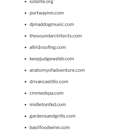
solslite.org
portwayinn.com
djmaddogmusic.com
thesoundarchitects.com
allin1roofing.com
keepjudgewebb.com
anatomyofadventure.com
drivancastillo.com
cmmedspa.com
midletontkd.com
gardensandgrills.com
basilfoodwine.com