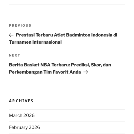
Post
Previous
PREVIOUS
navigation
Post
Prestasi Terbaru Atlet Badminton Indonesia di
Turnamen Internasional
Next
NEXT
Post
Berita Basket NBA Terbaru: Prediksi, Skor, dan
Perkembangan Tim Favorit Anda
ARCHIVES
March 2026
February 2026