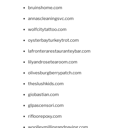
bruinshome.com
annascleaningsvc.com
wolfcitytattoo.com
oysterbayturkeytrot.com
lafronterarestauranteybar.com
lilyandrosetearoom.com
olivesburgberrypatch.com
theslushkids.com
giobastian.com
glpascensori.com
rifloorepoxy.com
woolleymillingandpaving.com