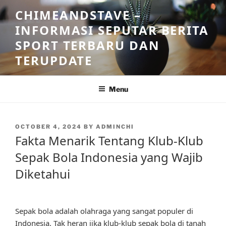
Skip
CHIMEANDSTAVE –
to
INFORMASI SEPUTAR BERITA
content
SPORT TERBARU DAN
TERUPDATE
Menu
POSTED
OCTOBER 4, 2024
BY
ADMINCHI
ON
Fakta Menarik Tentang Klub-Klub
Sepak Bola Indonesia yang Wajib
Diketahui
Sepak bola adalah olahraga yang sangat populer di
Indonesia. Tak heran jika klub-klub sepak bola di tanah