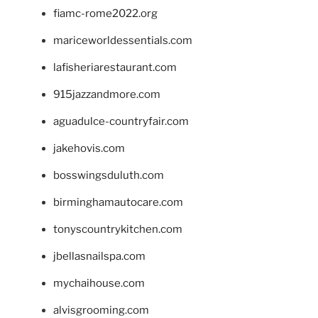
fiamc-rome2022.org
mariceworldessentials.com
lafisheriarestaurant.com
915jazzandmore.com
aguadulce-countryfair.com
jakehovis.com
bosswingsduluth.com
birminghamautocare.com
tonyscountrykitchen.com
jbellasnailspa.com
mychaihouse.com
alvisgrooming.com