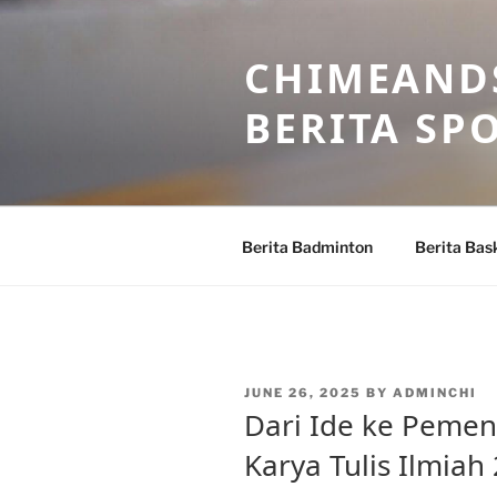
Skip
to
CHIMEANDS
content
BERITA SP
Berita Badminton
Berita Bas
POSTED
JUNE 26, 2025
BY
ADMINCHI
ON
Dari Ide ke Pemen
Karya Tulis Ilmiah