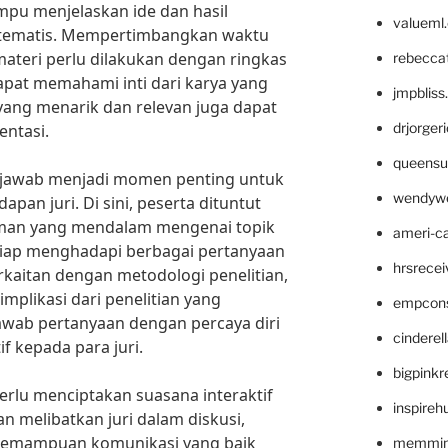
mpu menjelaskan ide dan hasil
valueml
sistematis. Mempertimbangkan waktu
ateri perlu dilakukan dengan ringkas
rebecca
apat memahami inti dari karya yang
jmpblis
 yang menarik dan relevan juga dapat
drjorger
entasi.
queensu
ya jawab menjadi momen penting untuk
wendyw
pan juri. Di sini, peserta dituntut
an yang mendalam mengenai topik
ameri-
siap menghadapi berbagai pertanyaan
hrsrece
rkaitan dengan metodologi penelitian,
mplikasi dari penelitian yang
empcon
wab pertanyaan dengan percaya diri
cinderel
f kepada para juri.
bigpinkr
perlu menciptakan suasana interaktif
inspireh
n melibatkan juri dalam diskusi,
kemampuan komunikasi yang baik
memming