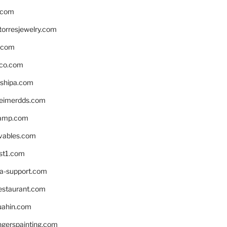
.com
torresjewelry.com
s.com
ico.com
shipa.com
eimerdds.com
camp.com
ivables.com
st1.com
la-support.com
estaurant.com
uahin.com
erspainting.com