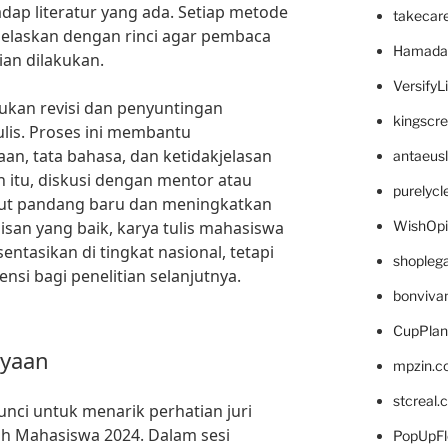
p literatur yang ada. Setiap metode
takecar
jelaskan dengan rinci agar pembaca
Hamada
an dilakukan.
VersifyL
kukan revisi dan penyuntingan
kingscr
ulis. Proses ini membantu
aan, tata bahasa, dan ketidakjelasan
antaeus
n itu, diskusi dengan mentor atau
purelyc
ut pandang baru dan meningkatkan
lisan yang baik, karya tulis mahasiswa
WishOp
entasikan di tingkat nasional, tetapi
shopleg
nsi bagi penelitian selanjutnya.
bonviva
CupPlan
nyaan
mpzin.c
stcreal.
unci untuk menarik perhatian juri
ah Mahasiswa 2024. Dalam sesi
PopUpFl