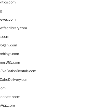
litics.com
rg
neves.com
ffectlibrary.com
ns.com
yoganj.com
rceblogs.com
ames365.com
EvaCationRentals.com
rCakeDelivery.com
.com
enceqatar.com
aApp.com