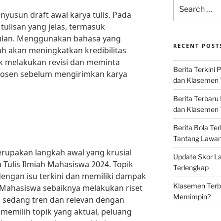
Search
for:
yusun draft awal karya tulis. Pada
 tulisan yang jelas, termasuk
pulan. Menggunakan bahasa yang
RECENT POST
ah akan meningkatkan kredibilitas
uk melakukan revisi dan meminta
Berita Terkini 
 dosen sebelum mengirimkan karya
dan Klasemen 
Berita Terbaru
dan Klasemen T
Berita Bola Te
Tantang Lawan K
erupakan langkah awal yang krusial
Update Skor La
Tulis Ilmiah Mahasiswa 2024. Topik
Terlengkap
dengan isu terkini dan memiliki dampak
Klasemen Terba
 Mahasiswa sebaiknya melakukan riset
Memimpin?
sedang tren dan relevan dengan
memilih topik yang aktual, peluang