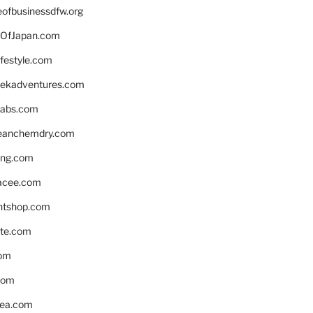
eofbusinessdfw.org
OfJapan.com
ifestyle.com
eekadventures.com
labs.com
leanchemdry.com
ing.com
acee.com
ntshop.com
te.com
om
com
ea.com