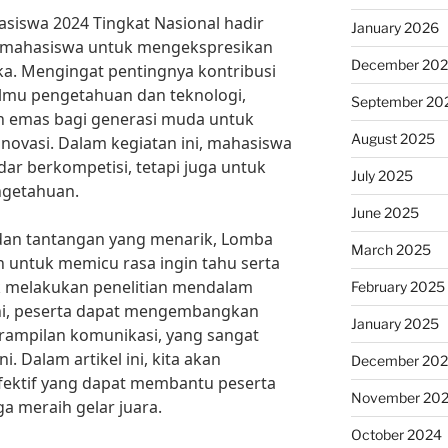
asiswa 2024 Tingkat Nasional hadir
January 2026
i mahasiswa untuk mengekspresikan
December 20
eka. Mengingat pentingnya kontribusi
lmu pengetahuan dan teknologi,
September 20
n emas bagi generasi muda untuk
August 2025
inovasi. Dalam kegiatan ini, mahasiswa
dar berkompetisi, tetapi juga untuk
July 2025
engetahuan.
June 2025
an tantangan yang menarik, Lomba
March 2025
an untuk memicu rasa ingin tahu serta
melakukan penelitian mendalam
February 2025
sini, peserta dapat mengembangkan
January 2025
rampilan komunikasi, yang sangat
ni. Dalam artikel ini, kita akan
December 20
fektif yang dapat membantu peserta
November 20
ga meraih gelar juara.
October 2024