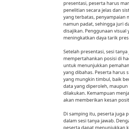
presentasi, peserta harus ma
penelitian secara jelas dan 
yang terbatas, penyampaian m
namun padat, sehingga juri d
disajikan. Penggunaan visual
meningkatkan daya tarik pres
Setelah presentasi, sesi tan
mempertahankan posisi di hada
untuk menunjukkan pemaham
yang dibahas. Peserta harus 
yang mungkin timbul, baik be
data yang diperoleh, maupun i
dilakukan. Kemampuan menja
akan memberikan kesan positi
Di samping itu, peserta juga 
dalam sesi tanya jawab. Denga
peserta dapat menunjukkan 