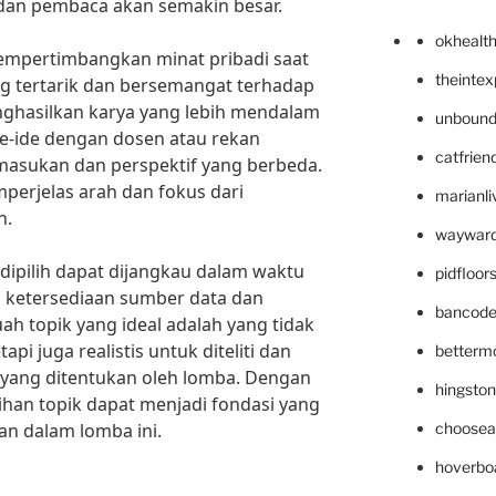
 dan pembaca akan semakin besar.
okhealt
mempertimbangkan minat pribadi saat
theinte
g tertarik dan bersemangat terhadap
ghasilkan karya yang lebih mendalam
unbound
de-ide dengan dosen atau rekan
catfrien
asukan dan perspektif yang berbeda.
perjelas arah dan fokus dari
marianli
n.
wayward
 dipilih dapat dijangkau dalam waktu
pidfloo
n ketersediaan sumber data dan
bancode
ah topik yang ideal adalah yang tidak
pi juga realistis untuk diteliti dan
betterm
 yang ditentukan oleh lomba. Dengan
hingsto
ihan topik dapat menjadi fondasi yang
n dalam lomba ini.
choosea
hoverbo