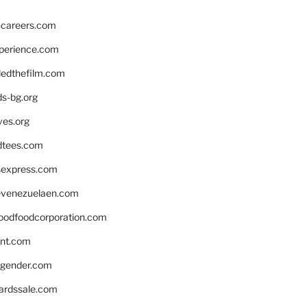
hcareers.com
xperience.com
edthefilm.com
ds-bg.org
ves.org
tees.com
rsexpress.com
venezuelaen.com
oodfoodcorporation.com
nnt.com
gender.com
ardssale.com