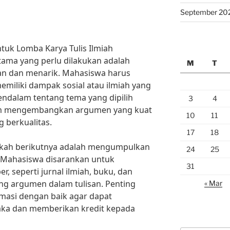
September 20
tuk Lomba Karya Tulis Ilmiah
tama yang perlu dilakukan adalah
M
T
an dan menarik. Mahasiswa harus
emiliki dampak sosial atau ilmiah yang
endalam tentang tema yang dipilih
3
4
m mengembangkan argumen yang kuat
10
11
 berkualitas.
17
18
ngkah berikutnya adalah mengumpulkan
24
25
d. Mahasiswa disarankan untuk
31
 seperti jurnal ilmiah, buku, dan
ung argumen dalam tulisan. Penting
« Mar
masi dengan baik agar dapat
aka dan memberikan kredit kepada