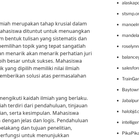
alaskapo
stsmp.o
ilmiah merupakan tahap krusial dalam
manoel
, mahasiswa dituntut untuk menuangkan
mandelae
am bentuk tulisan yang sistematis dan
pemilihan topik yang tepat sangatlah
roselyn
an menarik akan menarik perhatian juri
balance
bih besar untuk sukses. Mahasiswa
yang dipilih memiliki nilai ilmiah
salesfo
memberikan solusi atas permasalahan
TrainG
Baytown
mengikuti kaidah ilmiah yang berlaku.
Jabalpu
iah terdiri dari pendahuluan, tinjauan
halobjd
tian, serta kesimpulan. Mahasiswa
 dengan jelas dan logis. Pendahuluan
intellig
lakang dan tujuan penelitian,
PikaPik
berfungsi untuk menunjukkan