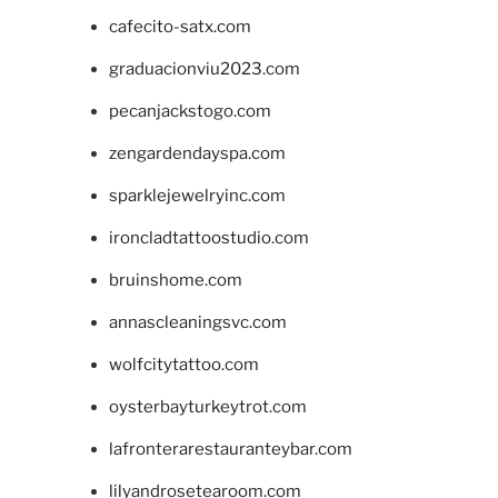
cafecito-satx.com
graduacionviu2023.com
pecanjackstogo.com
zengardendayspa.com
sparklejewelryinc.com
ironcladtattoostudio.com
bruinshome.com
annascleaningsvc.com
wolfcitytattoo.com
oysterbayturkeytrot.com
lafronterarestauranteybar.com
lilyandrosetearoom.com