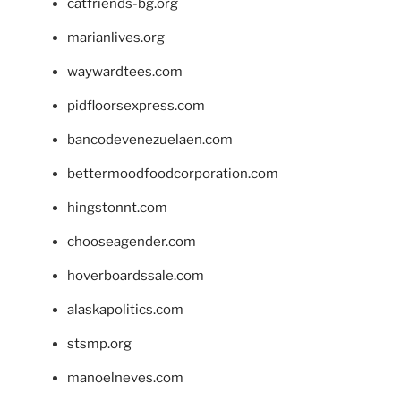
catfriends-bg.org
marianlives.org
waywardtees.com
pidfloorsexpress.com
bancodevenezuelaen.com
bettermoodfoodcorporation.com
hingstonnt.com
chooseagender.com
hoverboardssale.com
alaskapolitics.com
stsmp.org
manoelneves.com