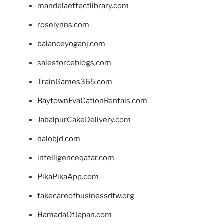
mandelaeffectlibrary.com
roselynns.com
balanceyoganj.com
salesforceblogs.com
TrainGames365.com
BaytownEvaCationRentals.com
JabalpurCakeDelivery.com
halobjd.com
intelligenceqatar.com
PikaPikaApp.com
takecareofbusinessdfw.org
HamadaOfJapan.com