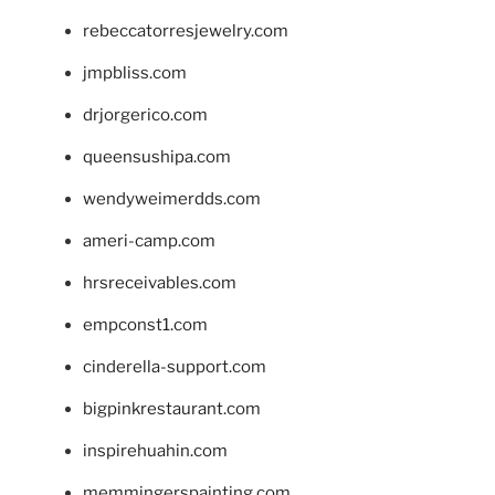
rebeccatorresjewelry.com
jmpbliss.com
drjorgerico.com
queensushipa.com
wendyweimerdds.com
ameri-camp.com
hrsreceivables.com
empconst1.com
cinderella-support.com
bigpinkrestaurant.com
inspirehuahin.com
memmingerspainting.com