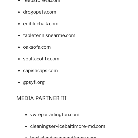
feedstoreva.com
drogopets.com
ediblechalk.com
tabletennisnearme.com
oaksofa.com
soultacohtx.com
capishcaps.com
gpsyfl.org
MEDIA PARTNER III
vwrepairarlington.com
cleaningservicebaltimore-md.com
beckslandscapeandfence.com