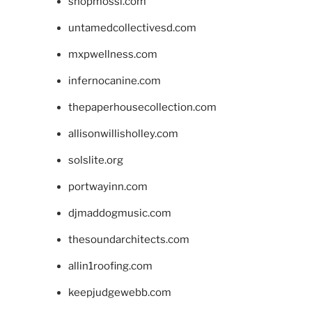
shopmossi.com
untamedcollectivesd.com
mxpwellness.com
infernocanine.com
thepaperhousecollection.com
allisonwillisholley.com
solslite.org
portwayinn.com
djmaddogmusic.com
thesoundarchitects.com
allin1roofing.com
keepjudgewebb.com