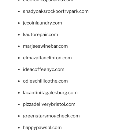
shadyoaksrockportrvpark.com
jccoinlaundry.com
kautorepair.com
marjaeswinebar.com
elmazatlanclinton.com
ideacoffeenyc.com
odieschillicothe.com
lacantinitagalesburg.com
pizzadeliverybristol.com
greenstarsmogcheck.com
happypawspl.com