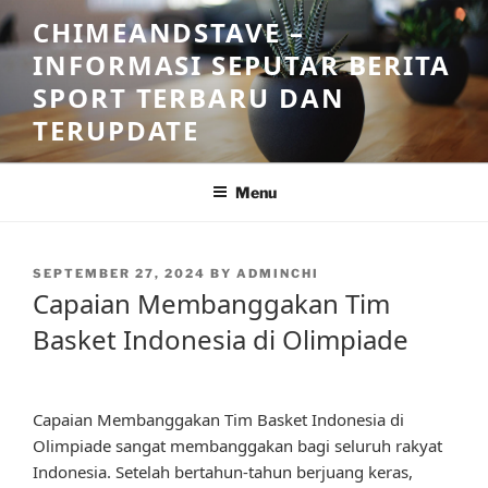
Skip
CHIMEANDSTAVE –
to
INFORMASI SEPUTAR BERITA
content
SPORT TERBARU DAN
TERUPDATE
Menu
POSTED
SEPTEMBER 27, 2024
BY
ADMINCHI
ON
Capaian Membanggakan Tim
Basket Indonesia di Olimpiade
Capaian Membanggakan Tim Basket Indonesia di
Olimpiade sangat membanggakan bagi seluruh rakyat
Indonesia. Setelah bertahun-tahun berjuang keras,