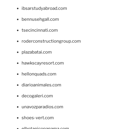
ibsarstudyabroad.com
bennusehgall.com
tsecincinnati.com
roderconstructiongroup.com
plazabatai.com
hawkscayresort.com
hellonquads.com
diarioanimales.com
decogaleri.com
unavozparadios.com
shoes-vert.com
elbotanicopanama.com