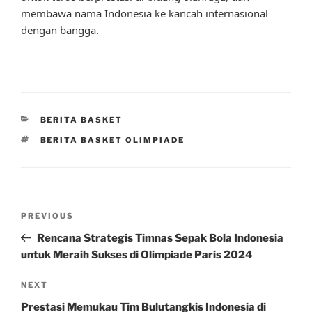
membawa nama Indonesia ke kancah internasional
dengan bangga.
CATEGORIES
BERITA BASKET
TAGS
BERITA BASKET OLIMPIADE
Post
Previous
PREVIOUS
navigation
Post
Rencana Strategis Timnas Sepak Bola Indonesia
untuk Meraih Sukses di Olimpiade Paris 2024
Next
NEXT
Post
Prestasi Memukau Tim Bulutangkis Indonesia di