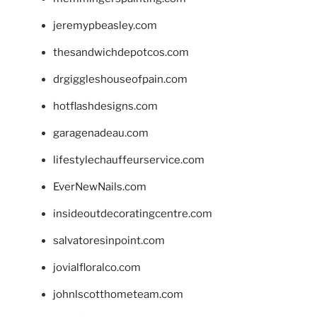
jeremypbeasley.com
thesandwichdepotcos.com
drgiggleshouseofpain.com
hotflashdesigns.com
garagenadeau.com
lifestylechauffeurservice.com
EverNewNails.com
insideoutdecoratingcentre.com
salvatoresinpoint.com
jovialfloralco.com
johnlscotthometeam.com