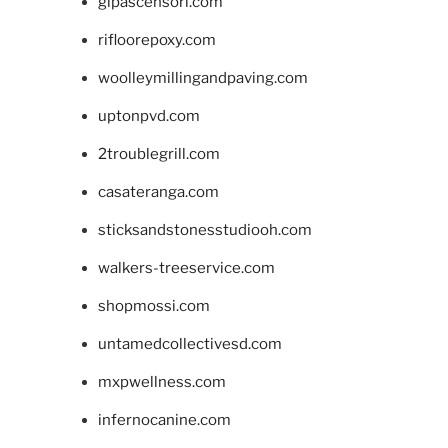
glpascensori.com
rifloorepoxy.com
woolleymillingandpaving.com
uptonpvd.com
2troublegrill.com
casateranga.com
sticksandstonesstudiooh.com
walkers-treeservice.com
shopmossi.com
untamedcollectivesd.com
mxpwellness.com
infernocanine.com