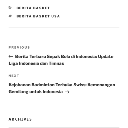
CATEGORIES
BERITA BASKET
TAGS
BERITA BASKET USA
Post
Previous
PREVIOUS
navigation
Post
Berita Terbaru Sepak Bola di Indonesia: Update
Liga Indonesia dan Timnas
Next
NEXT
Post
Kejohanan Badminton Terbuka Swiss: Kemenangan
Gemilang untuk Indonesia
ARCHIVES