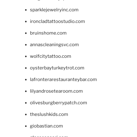
sparklejewelryinc.com
ironcladtattoostudio.com
bruinshome.com
annascleaningsvc.com
wolfcitytattoo.com
oysterbayturkeytrot.com
lafronterarestauranteybar.com
lilyandrosetearoom.com
olivesburgberrypatch.com
theslushkids.com
giobastian.com