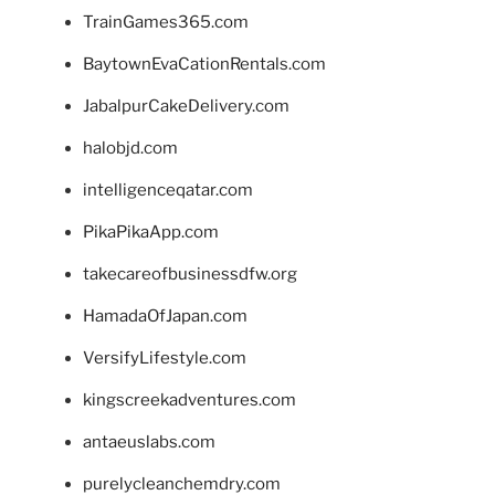
TrainGames365.com
BaytownEvaCationRentals.com
JabalpurCakeDelivery.com
halobjd.com
intelligenceqatar.com
PikaPikaApp.com
takecareofbusinessdfw.org
HamadaOfJapan.com
VersifyLifestyle.com
kingscreekadventures.com
antaeuslabs.com
purelycleanchemdry.com