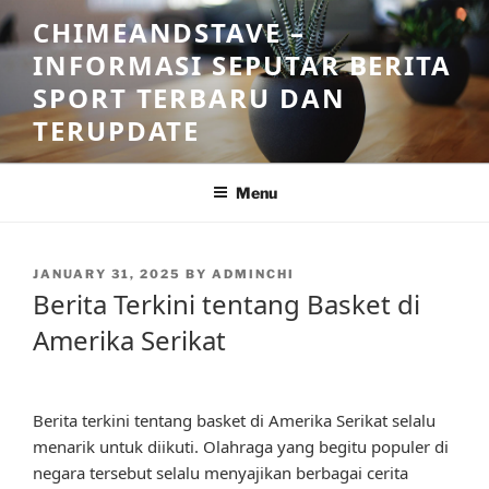
Skip
CHIMEANDSTAVE –
to
INFORMASI SEPUTAR BERITA
content
SPORT TERBARU DAN
TERUPDATE
Menu
POSTED
JANUARY 31, 2025
BY
ADMINCHI
ON
Berita Terkini tentang Basket di
Amerika Serikat
Berita terkini tentang basket di Amerika Serikat selalu
menarik untuk diikuti. Olahraga yang begitu populer di
negara tersebut selalu menyajikan berbagai cerita