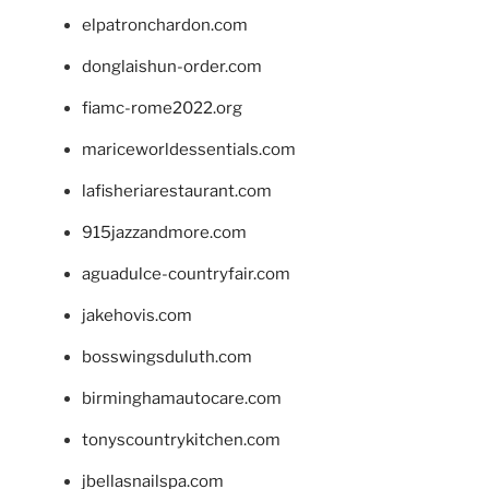
elpatronchardon.com
donglaishun-order.com
fiamc-rome2022.org
mariceworldessentials.com
lafisheriarestaurant.com
915jazzandmore.com
aguadulce-countryfair.com
jakehovis.com
bosswingsduluth.com
birminghamautocare.com
tonyscountrykitchen.com
jbellasnailspa.com