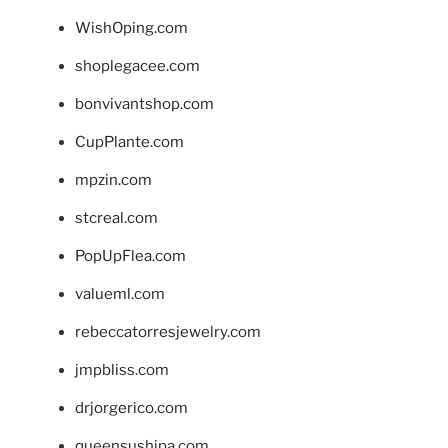
WishOping.com
shoplegacee.com
bonvivantshop.com
CupPlante.com
mpzin.com
stcreal.com
PopUpFlea.com
valueml.com
rebeccatorresjewelry.com
jmpbliss.com
drjorgerico.com
queensushipa.com