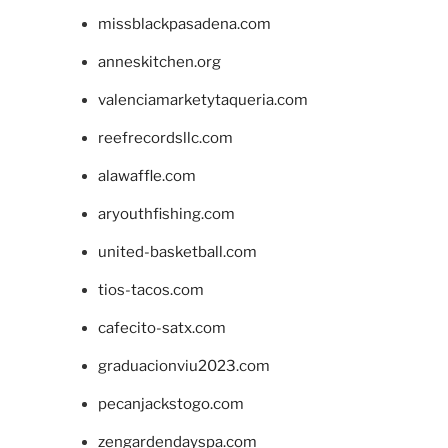
missblackpasadena.com
anneskitchen.org
valenciamarketytaqueria.com
reefrecordsllc.com
alawaffle.com
aryouthfishing.com
united-basketball.com
tios-tacos.com
cafecito-satx.com
graduacionviu2023.com
pecanjackstogo.com
zengardendayspa.com