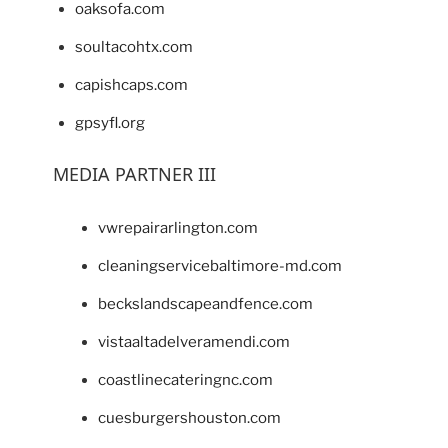
oaksofa.com
soultacohtx.com
capishcaps.com
gpsyfl.org
MEDIA PARTNER III
vwrepairarlington.com
cleaningservicebaltimore-md.com
beckslandscapeandfence.com
vistaaltadelveramendi.com
coastlinecateringnc.com
cuesburgershouston.com