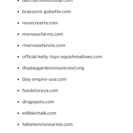
batchprovisionsbar.com
brasserie-gobette.com
musicrearte.com
morseysfarms.com
riverviewtennis.com
official-kelly-toys-squishmallows.com
displaygardenonsuncrest.org
bbq-empire-usa.com
feedstoreva.com
drogopets.com
ediblechalk.com
tabletennisnearme.com