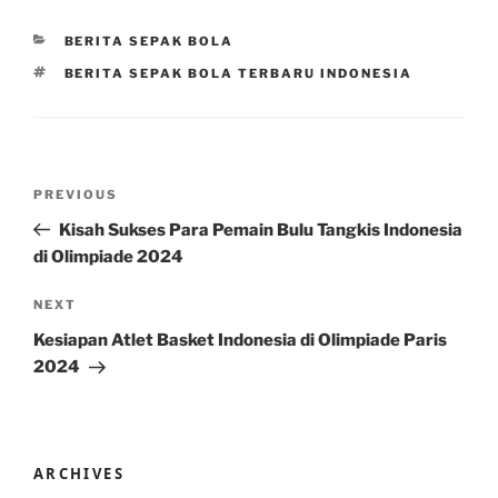
CATEGORIES
BERITA SEPAK BOLA
TAGS
BERITA SEPAK BOLA TERBARU INDONESIA
Post
Previous
PREVIOUS
navigation
Post
Kisah Sukses Para Pemain Bulu Tangkis Indonesia
di Olimpiade 2024
Next
NEXT
Post
Kesiapan Atlet Basket Indonesia di Olimpiade Paris
2024
ARCHIVES