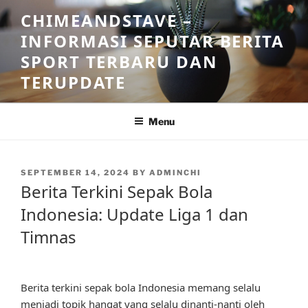
Skip
CHIMEANDSTAVE –
to
INFORMASI SEPUTAR BERITA
content
SPORT TERBARU DAN
TERUPDATE
Menu
POSTED
SEPTEMBER 14, 2024
BY
ADMINCHI
ON
Berita Terkini Sepak Bola
Indonesia: Update Liga 1 dan
Timnas
Berita terkini sepak bola Indonesia memang selalu
menjadi topik hangat yang selalu dinanti-nanti oleh