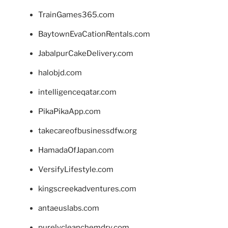
TrainGames365.com
BaytownEvaCationRentals.com
JabalpurCakeDelivery.com
halobjd.com
intelligenceqatar.com
PikaPikaApp.com
takecareofbusinessdfw.org
HamadaOfJapan.com
VersifyLifestyle.com
kingscreekadventures.com
antaeuslabs.com
purelycleanchemdry.com