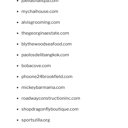
jbellasnailspa.com
mychaihouse.com
alvisgrooming.com
thegeorginaestate.com
blythewoodseafood.com
paolosdelibangkok.com
bobacove.com
phoone24brookfield.com
mickeybarmama.com
roadwayconstructioninc.com
shopdragonflyboutique.com
sportszilla.org