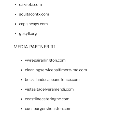
oaksofa.com
soultacohtx.com
capishcaps.com
gpsyfl.org
MEDIA PARTNER III
vwrepairarlington.com
cleaningservicebaltimore-md.com
beckslandscapeandfence.com
vistaaltadelveramendi.com
coastlinecateringnc.com
cuesburgershouston.com