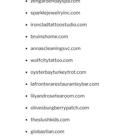
zengardendayspa.com
sparklejewelryinc.com
ironcladtattoostudio.com
bruinshome.com
annascleaningsvc.com
wolfcitytattoo.com
oysterbayturkeytrot.com
lafronterarestauranteybar.com
lilyandrosetearoom.com
olivesburgberrypatch.com
theslushkids.com
giobastian.com