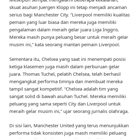
skuat asuhan Juergen Klopp ini tetap menjadi ancaman
serius bagi Manchester City. “Liverpool memiliki kualitas
pemain yang luar biasa dan mereka juga memiliki
pengalaman dalam meraih gelar juara Liga Inggris.
Mereka masih punya peluang besar untuk meraih gelar
musim ini,” kata seorang mantan pemain Liverpool.
Sementara itu, Chelsea yang saat ini menempati posisi
ketiga klasemen juga masih dalam perburuan gelar
juara. Thomas Tuchel, pelatih Chelsea, telah berhasil
mengangkat performa timnya dan membuat mereka
tampil sangat kompetitif. “Chelsea adalah tim yang
sangat solid di bawah asuhan Tuchel. Mereka memiliki
peluang yang sama seperti City dan Liverpool untuk
meraih gelar musim ini,” ujar seorang jurnalis olahraga.
Di sisi lain, Manchester United yang terus menunjukkan
performa tidak konsisten juga masih memiliki peluang