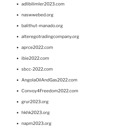
adlibilimler2023.com
naswwebed.org
balithut-manado.org
alteregotradingcompany.org
aprce2022.com
ibie2022.com
sbcc-2022.com
AngolaOilAndGas2022.com
Convoy4Freedom2022.com
grur2023.org
hkhk2023.org
napm2023.org