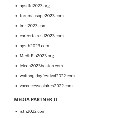
apsdfd2023.org
forumausape2023.com
imkl2023.com
careerfaircsd2023.com
apsth2023.com
MedItRio2023.org
lcicon2023boston.com
waitangidayfestival2022.com
vacancesscolaires2022.com
MEDIA PARTNER II
isth2022.com