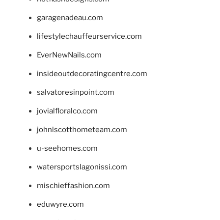
garagenadeau.com
lifestylechauffeurservice.com
EverNewNails.com
insideoutdecoratingcentre.com
salvatoresinpoint.com
jovialfloralco.com
johnlscotthometeam.com
u-seehomes.com
watersportslagonissi.com
mischieffashion.com
eduwyre.com