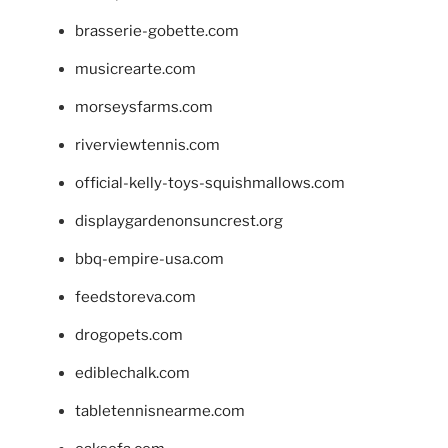
brasserie-gobette.com
musicrearte.com
morseysfarms.com
riverviewtennis.com
official-kelly-toys-squishmallows.com
displaygardenonsuncrest.org
bbq-empire-usa.com
feedstoreva.com
drogopets.com
ediblechalk.com
tabletennisnearme.com