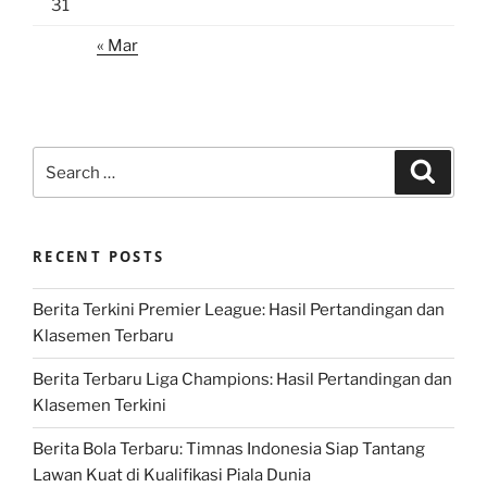
31
« Mar
Search
Search
for:
RECENT POSTS
Berita Terkini Premier League: Hasil Pertandingan dan
Klasemen Terbaru
Berita Terbaru Liga Champions: Hasil Pertandingan dan
Klasemen Terkini
Berita Bola Terbaru: Timnas Indonesia Siap Tantang
Lawan Kuat di Kualifikasi Piala Dunia