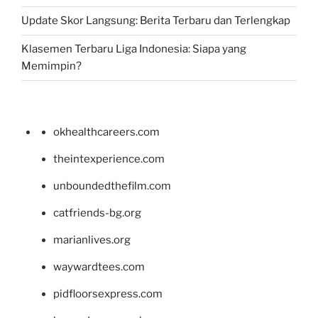
Update Skor Langsung: Berita Terbaru dan Terlengkap
Klasemen Terbaru Liga Indonesia: Siapa yang
Memimpin?
okhealthcareers.com
theintexperience.com
unboundedthefilm.com
catfriends-bg.org
marianlives.org
waywardtees.com
pidfloorsexpress.com