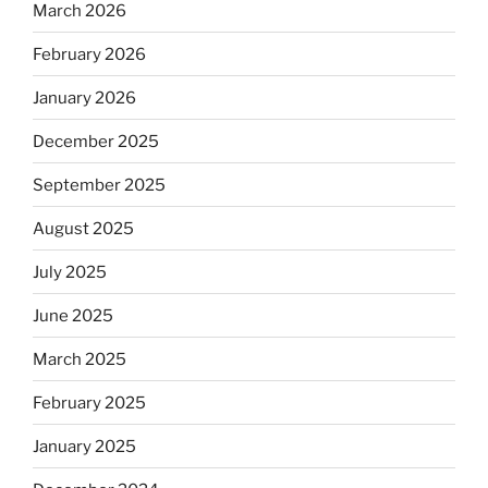
March 2026
February 2026
January 2026
December 2025
September 2025
August 2025
July 2025
June 2025
March 2025
February 2025
January 2025