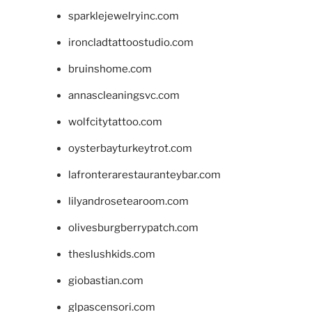
sparklejewelryinc.com
ironcladtattoostudio.com
bruinshome.com
annascleaningsvc.com
wolfcitytattoo.com
oysterbayturkeytrot.com
lafronterarestauranteybar.com
lilyandrosetearoom.com
olivesburgberrypatch.com
theslushkids.com
giobastian.com
glpascensori.com