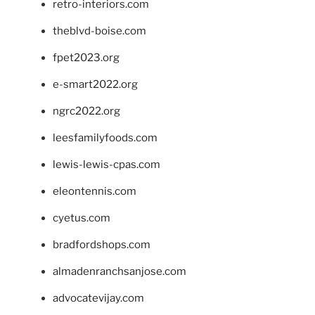
retro-interiors.com
theblvd-boise.com
fpet2023.org
e-smart2022.org
ngrc2022.org
leesfamilyfoods.com
lewis-lewis-cpas.com
eleontennis.com
cyetus.com
bradfordshops.com
almadenranchsanjose.com
advocatevijay.com