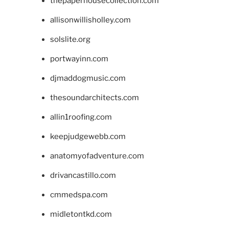
thepaperhousecollection.com
allisonwillisholley.com
solslite.org
portwayinn.com
djmaddogmusic.com
thesoundarchitects.com
allin1roofing.com
keepjudgewebb.com
anatomyofadventure.com
drivancastillo.com
cmmedspa.com
midletontkd.com