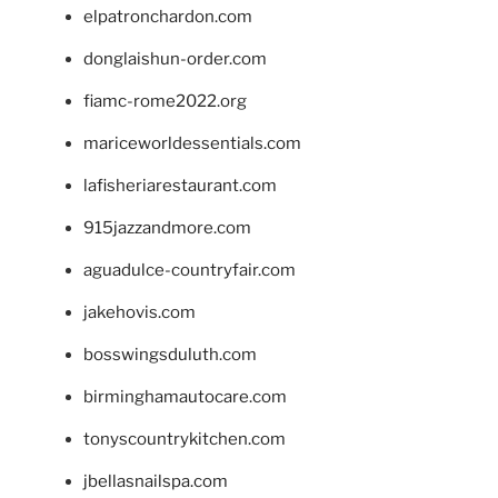
elpatronchardon.com
donglaishun-order.com
fiamc-rome2022.org
mariceworldessentials.com
lafisheriarestaurant.com
915jazzandmore.com
aguadulce-countryfair.com
jakehovis.com
bosswingsduluth.com
birminghamautocare.com
tonyscountrykitchen.com
jbellasnailspa.com