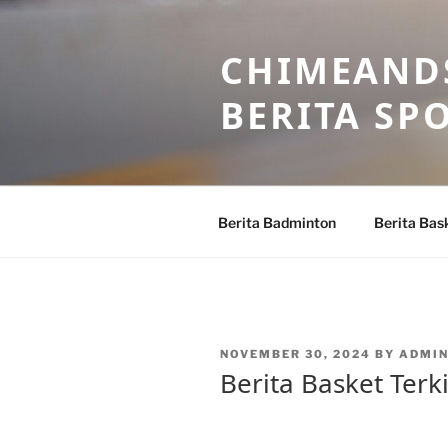
Skip
to
CHIMEANDS
content
BERITA SP
Berita Badminton
Berita Bas
POSTED
NOVEMBER 30, 2024
BY
ADMIN
ON
Berita Basket Terki