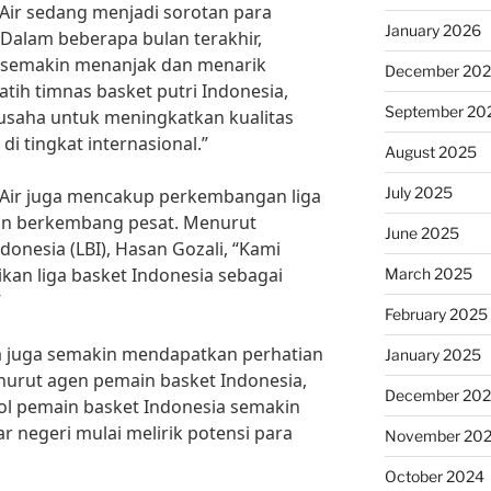
h Air sedang menjadi sorotan para
January 2026
 Dalam beberapa bulan terakhir,
a semakin menanjak dan menarik
December 20
atih timnas basket putri Indonesia,
September 20
erusaha untuk meningkatkan kualitas
di tingkat internasional.”
August 2025
July 2025
ah Air juga mencakup perkembangan liga
in berkembang pesat. Menurut
June 2025
donesia (LBI), Hasan Gozali, “Kami
kan liga basket Indonesia sebagai
March 2025
”
February 2025
a juga semakin mendapatkan perhatian
January 2025
enurut agen pemain basket Indonesia,
December 20
ol pemain basket Indonesia semakin
 negeri mulai melirik potensi para
November 20
October 2024