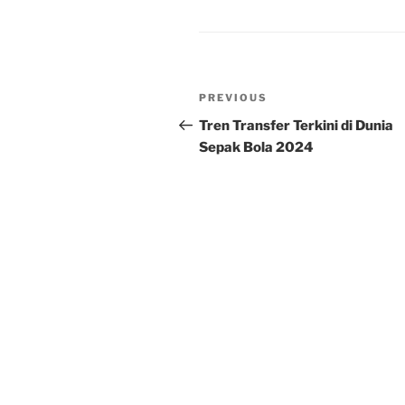
Post
Previous
PREVIOUS
navigation
Post
Tren Transfer Terkini di Dunia
Sepak Bola 2024