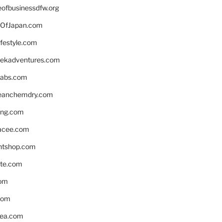
eofbusinessdfw.org
OfJapan.com
ifestyle.com
eekadventures.com
labs.com
leanchemdry.com
ing.com
acee.com
ntshop.com
te.com
om
com
ea.com