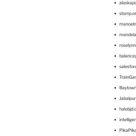
alaskapo
stsmp.o
manoel
mandelae
roselyn
balance
salesfo
TrainG
Baytown
Jabalpu
halobjd
intellig
PikaPik