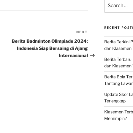
Search
for:
RECENT POST
NEXT
Next
Post
Berita Badminton Olimpiade 2024:
Berita Terkini 
Indonesia Siap Bersaing di Ajang
dan Klasemen 
Internasional
Berita Terbaru
dan Klasemen T
Berita Bola Te
Tantang Lawan K
Update Skor La
Terlengkap
Klasemen Terba
Memimpin?