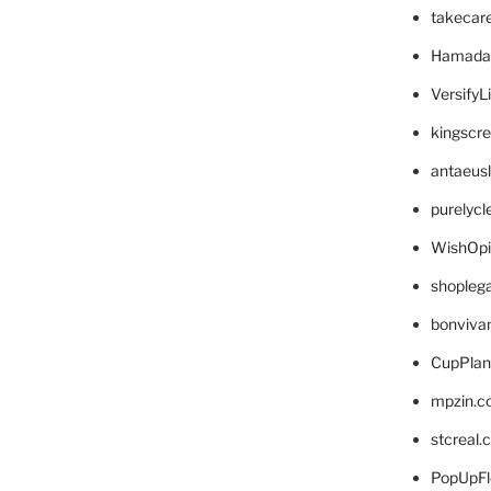
takecar
Hamada
VersifyL
kingscr
antaeus
purelyc
WishOp
shopleg
bonviva
CupPlan
mpzin.c
stcreal.
PopUpFl