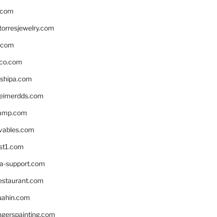
.com
torresjewelry.com
s.com
ico.com
shipa.com
eimerdds.com
camp.com
ivables.com
st1.com
la-support.com
estaurant.com
uahin.com
erspainting.com