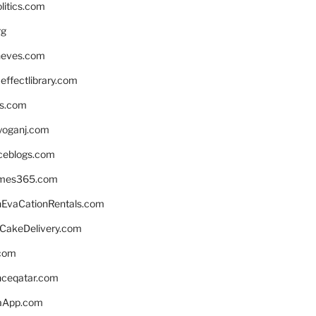
litics.com
rg
neves.com
ffectlibrary.com
ns.com
yoganj.com
rceblogs.com
ames365.com
EvaCationRentals.com
rCakeDelivery.com
.com
enceqatar.com
aApp.com