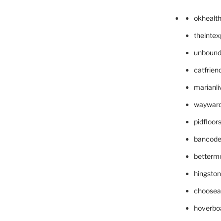
okhealt
theinte
unbound
catfrien
marianli
wayward
pidfloo
bancode
betterm
hingsto
choosea
hoverbo