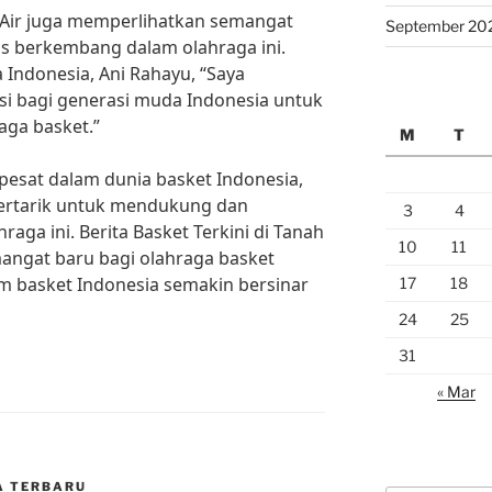
h Air juga memperlihatkan semangat
September 20
s berkembang dalam olahraga ini.
Indonesia, Ani Rahayu, “Saya
asi bagi generasi muda Indonesia untuk
aga basket.”
M
T
sat dalam dunia basket Indonesia,
ertarik untuk mendukung dan
3
4
ga ini. Berita Basket Terkini di Tanah
10
11
ngat baru bagi olahraga basket
im basket Indonesia semakin bersinar
17
18
24
25
31
« Mar
A TERBARU