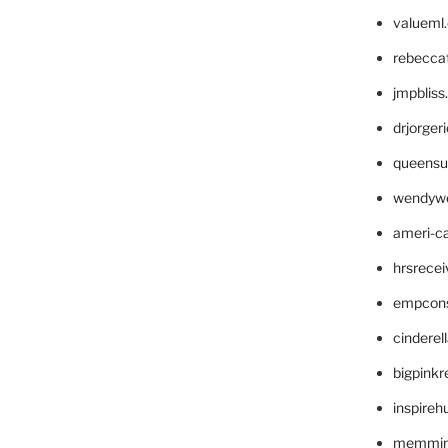
valueml
rebecca
jmpblis
drjorger
queensu
wendyw
ameri-
hrsrece
empcon
cinderel
bigpinkr
inspireh
memming