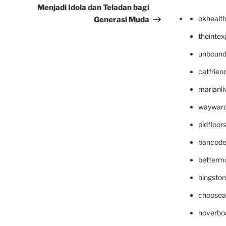
Menjadi Idola dan Teladan bagi
okhealt
Generasi Muda
theinte
unbound
catfrien
marianli
wayward
pidfloo
bancode
betterm
hingsto
choosea
hoverbo