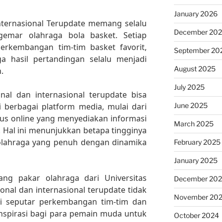
January 2026
Internasional Terupdate memang selalu
December 20
gemar olahraga bola basket. Setiap
perkembangan tim-tim basket favorit,
September 20
ga hasil pertandingan selalu menjadi
August 2025
.
July 2025
onal dan internasional terupdate bisa
June 2025
berbagai platform media, mulai dari
situs online yang menyediakan informasi
March 2025
. Hal ini menunjukkan betapa tingginya
olahraga yang penuh dengan dinamika
February 2025
January 2025
ng pakar olahraga dari Universitas
December 20
ional dan internasional terupdate tidak
November 20
i seputar perkembangan tim-tim dan
inspirasi bagi para pemain muda untuk
October 2024