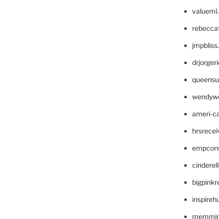
valueml
rebecca
jmpblis
drjorger
queensu
wendyw
ameri-
hrsrece
empcon
cinderel
bigpinkr
inspireh
memming