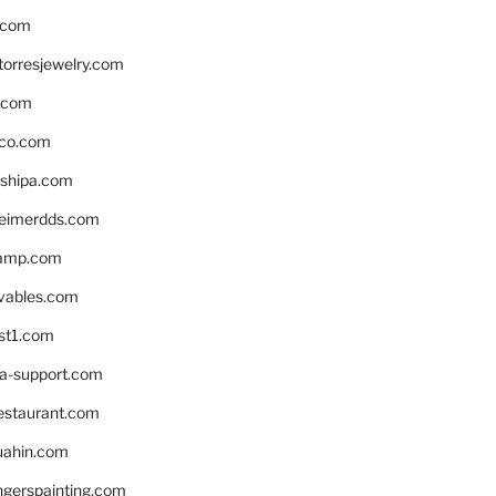
.com
torresjewelry.com
s.com
ico.com
shipa.com
eimerdds.com
camp.com
ivables.com
st1.com
la-support.com
estaurant.com
uahin.com
erspainting.com