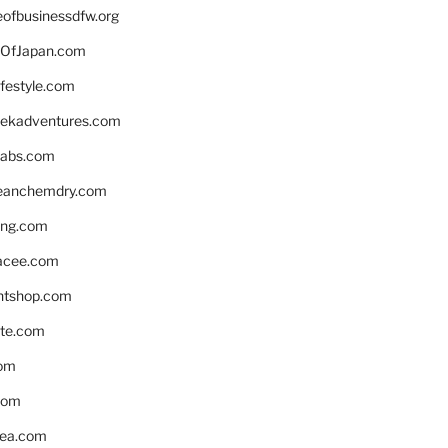
eofbusinessdfw.org
OfJapan.com
ifestyle.com
eekadventures.com
labs.com
leanchemdry.com
ing.com
acee.com
ntshop.com
te.com
om
com
ea.com