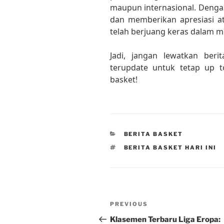
maupun internasional. Denga
dan memberikan apresiasi a
telah berjuang keras dalam 
Jadi, jangan lewatkan beri
terupdate untuk tetap up 
basket!
CATEGORIES
BERITA BASKET
TAGS
BERITA BASKET HARI INI
Post
Previous
PREVIOUS
navigation
Post
Klasemen Terbaru Liga Eropa: