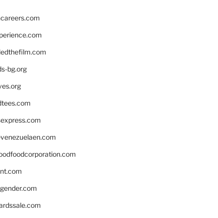
hcareers.com
xperience.com
edthefilm.com
ds-bg.org
ves.org
tees.com
rsexpress.com
venezuelaen.com
oodfoodcorporation.com
nnt.com
gender.com
ardssale.com