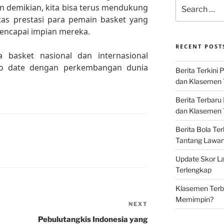
Search
n demikian, kita bisa terus mendukung
for:
tas prestasi para pemain basket yang
mencapai impian mereka.
RECENT POST
ta basket nasional dan internasional
to date dengan perkembangan dunia
Berita Terkini 
dan Klasemen 
Berita Terbaru
dan Klasemen T
Berita Bola Te
Tantang Lawan K
Update Skor La
Terlengkap
Klasemen Terba
Memimpin?
NEXT
Next
Post
Pebulutangkis Indonesia yang