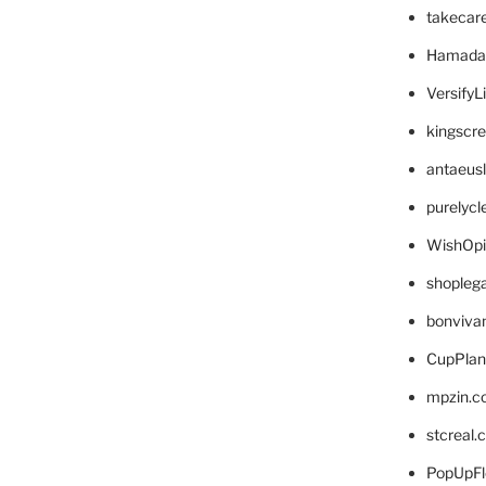
takecar
Hamada
VersifyL
kingscr
antaeus
purelyc
WishOp
shopleg
bonviva
CupPlan
mpzin.c
stcreal.
PopUpFl