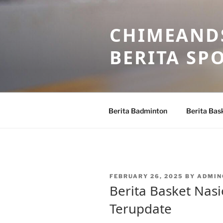
Skip
to
CHIMEANDS
content
BERITA SP
Berita Badminton
Berita Bas
POSTED
FEBRUARY 26, 2025
BY
ADMIN
ON
Berita Basket Nasi
Terupdate