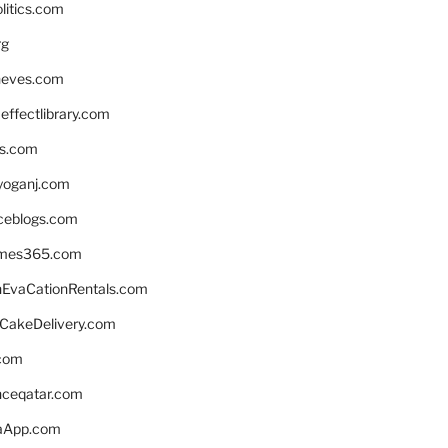
litics.com
rg
neves.com
ffectlibrary.com
ns.com
yoganj.com
rceblogs.com
ames365.com
EvaCationRentals.com
rCakeDelivery.com
.com
enceqatar.com
aApp.com