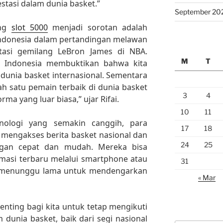
tasi dalam dunia basket.”
September 20
ang
slot 5000
menjadi sorotan adalah
ndonesia dalam pertandingan melawan
stasi gemilang LeBron James di NBA.
M
T
 Indonesia membuktikan bahwa kita
 dunia basket internasional. Sementara
ah satu pemain terbaik di dunia basket
3
4
ma yang luar biasa,” ujar Rifai.
10
11
ologi yang semakin canggih, para
17
18
 mengakses berita basket nasional dan
24
25
engan cepat dan mudah. Mereka bisa
masi terbaru melalui smartphone atau
31
u menunggu lama untuk mendengarkan
« Mar
nting bagi kita untuk tetap mengikuti
dunia basket, baik dari segi nasional