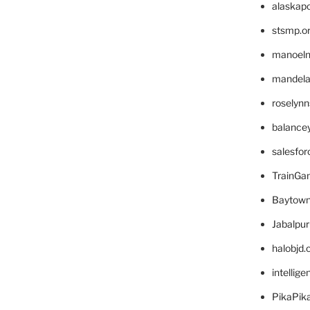
alaskapo
stsmp.o
manoel
mandelae
roselyn
balance
salesfo
TrainG
Baytown
Jabalpu
halobjd
intellig
PikaPik