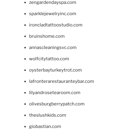
zengardendayspa.com
sparklejewelryinc.com
ironcladtattoostudio.com
bruinshome.com
annascleaningsvc.com
wolfcitytattoo.com
oysterbayturkeytrot.com
lafronterarestauranteybar.com
lilyandrosetearoom.com
olivesburgberrypatch.com
theslushkids.com
giobastian.com