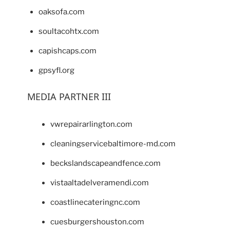
oaksofa.com
soultacohtx.com
capishcaps.com
gpsyfl.org
MEDIA PARTNER III
vwrepairarlington.com
cleaningservicebaltimore-md.com
beckslandscapeandfence.com
vistaaltadelveramendi.com
coastlinecateringnc.com
cuesburgershouston.com