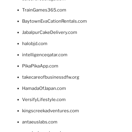
TrainGames365.com
BaytownEvaCationRentals.com
JabalpurCakeDelivery.com
halobjd.com
intelligenceqatar.com
PikaPikaApp.com
takecareofbusinessdfw.org
HamadaOfJapan.com
VersifyLifestyle.com
kingscreekadventures.com
antaeuslabs.com