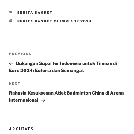
CATEGORIES
BERITA BASKET
TAGS
BERITA BASKET OLIMPIADE 2024
Post
Previous
PREVIOUS
navigation
Post
Dukungan Suporter Indonesia untuk Timnas di
Euro 2024: Euforia dan Semangat
Next
NEXT
Post
Rahasia Kesuksesan Atlet Badminton China di Arena
Internasional
ARCHIVES