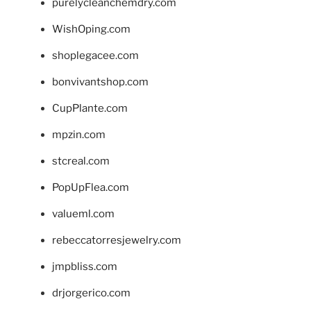
purelycleanchemdry.com
WishOping.com
shoplegacee.com
bonvivantshop.com
CupPlante.com
mpzin.com
stcreal.com
PopUpFlea.com
valueml.com
rebeccatorresjewelry.com
jmpbliss.com
drjorgerico.com