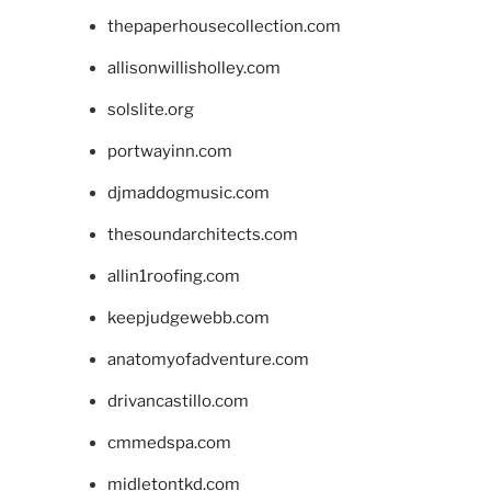
thepaperhousecollection.com
allisonwillisholley.com
solslite.org
portwayinn.com
djmaddogmusic.com
thesoundarchitects.com
allin1roofing.com
keepjudgewebb.com
anatomyofadventure.com
drivancastillo.com
cmmedspa.com
midletontkd.com